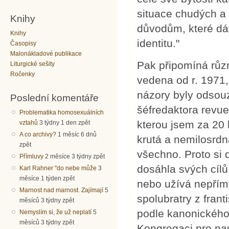
situace chudých a 
Knihy
důvodům, které dáv
Knihy
identitu."
Časopisy
Malonákladové publikace
Pak připomíná různá
Liturgické sešity
Ročenky
vedena od r. 1971
názory byly odsou
Poslední komentáře
šéfredaktora revu
Problematika homosexuálních
kterou jsem za 20 l
vztahů
3 týdny 1 den zpět
A co archivy?
1 měsíc 6 dnů
krutá a nemilosrd
zpět
všechno. Proto si 
Přímluvy
2 měsíce 3 týdny zpět
dosáhla svých cílů
Karl Rahner "do nebe může
3
měsíce 1 týden zpět
nebo užívá nepřím
Marnost nad marnost. Zajímají
5
spolubratry z fran
měsíců 3 týdny zpět
podle kanonického 
Nemyslím si, že už neplatí
5
měsíců 3 týdny zpět
Kongregaci pro nau