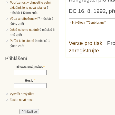
Podřízenost vrchnosti je velmi
aktuální, je to nová totalita
7
DC 16. 8. 1992, pře
měsíců 1 týden zpět
Věda a náboženství
7 měsíců 2
‹ Návštěva "Těsné brány"
týdny zpět
Ještě nejsme na dně
9 měsíců 6
dnů zpět
Pořád to je stejné
9 měsíců 1
Verze pro tisk
Pr
týden zpět
zaregistrujte
.
Přihlášení
Uživatelské jméno
*
Heslo
*
Vytvořit nový účet
Zaslat nové heslo