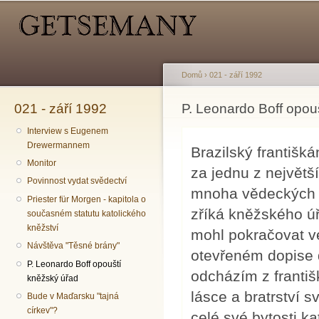
Hlavní menu
Sekundární menu
Př
hl
o
Domů
›
021 - září 1992
021 - září 1992
Jste zde
P. Leonardo Boff opou
Interview s Eugenem
Drewermannem
Brazilský františk
Monitor
za jednu z největš
Povinnost vydat svědectví
mnoha vědeckých kn
Priester für Morgen - kapitola o
zříká kněžského úř
současném statutu katolického
kněžství
mohl pokračovat ve
Návštěva "Těsné brány"
otevřeném dopise d
P. Leonardo Boff opouští
odcházím z franti
kněžský úřad
lásce a bratrství 
Bude v Maďarsku "tajná
církev"?
celé své bytosti k