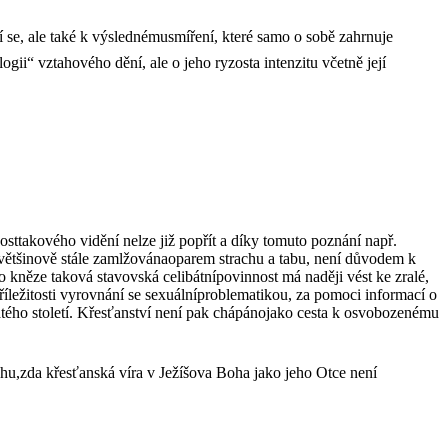
se, ale také k výslednémusmíření, které samo o sobě zahrnuje
ogii“ vztahového dění, ale o jeho ryzosta intenzitu včetně její
sttakového vidění nelze již popřít a díky tomuto poznání např.
, většinově stále zamlžovánaoparem strachu a tabu, není důvodem k
o kněze taková stavovská celibátnípovinnost má naději vést ke zralé,
říležitosti vyrovnání se sexuálníproblematikou, za pomoci informací o
átého století. Křesťanství není pak chápánojako cesta k osvobozenému
ahu,zda křesťanská víra v Ježíšova Boha jako jeho Otce není