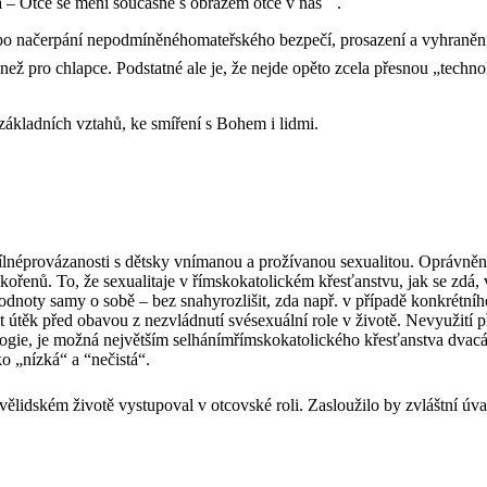
a – Otce se mění současně s obrazem otce v nás
.
 po načerpání nepodmíněnéhomateřského bezpečí, prosazení a vyhranění 
 než pro chlapce. Podstatné ale je, že nejde opěto zcela přesnou „technol
 základních vztahů, ke smíření s Bohem i lidmi.
dílnéprovázanosti s dětsky vnímanou a prožívanou sexualitou. Oprávněno
kořenů. To, že sexualitaje v římskokatolickém křesťanstvu, jak se zdá
odnoty samy o sobě – bez snahyrozlišit, zda např. v případě konkrétníh
 útěk před obavou z nezvládnutí svésexuální role v životě. Nevyužití p
logie, je možná největším selhánímřímskokatolického křesťanstva dvac
ako „nízká“ a “nečistá“.
ělidském životě vystupoval v otcovské roli. Zasloužilo by zvláštní úv