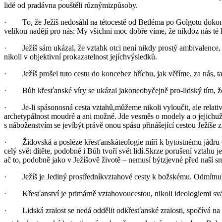
lidé od pradávna pouštěli různýmizpůsoby.
· To, že Ježíš nedosáhl na tétocestě od Betléma po Golgotu dokona
velikou nadějí pro nás: My všichni moc dobře víme, že nikdoz nás té
· Ježíš sám ukázal, že vztahk otci není nikdy prostý ambivalence, že
nikoli v objektivní prokazatelnost jejíchvýsledků.
· Ježíš prošel tuto cestu do koncebez hříchu, jak věříme, za nás, tak
· Bůh křesťanské víry se ukázal jakoneobyčejně pro-lidský tím, že by
· Je-li spásonosná cesta vztahů,můžeme nikoli vyloučit, ale relati
archetypálnost moudré a ani možné. Jde vesměs o modely a o jejichuž
s náboženstvím se jevíbýt právě onou spásu přinášející cestou Ježíše 
· Židovská a posléze křesťanskáteologie míří k bytostnému jádru čl
celý svět dítěte, podobně i Bůh tvoří svět lidí.Skrze porušení vztahu
ač to, podobně jako v Ježíšově životě – nemusí býtzjevné před naší s
· Ježíš je Jediný prostředníkvztahové cesty k božskému. Odmítnul (vi
· Křesťanství je primárně vztahovoucestou, nikoli ideologiemi svá
· Lidská zralost se nedá oddělit odkřesťanské zralosti, spočívá na