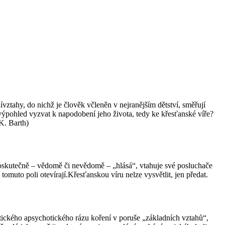
ívztahy, do nichž je člověk včleněn v nejranějším dětství, směřují
ovýpohled vyzvat k napodobení jeho života, tedy ke křesťanské víře?
K. Barth)
 kdoskutečně – vědomě či nevědomě – „hlásá“, vtahuje své posluchače
tomuto poli otevírají.Křesťanskou víru nelze vysvětlit, jen předat.
tického apsychotického rázu koření v poruše „základních vztahů“,