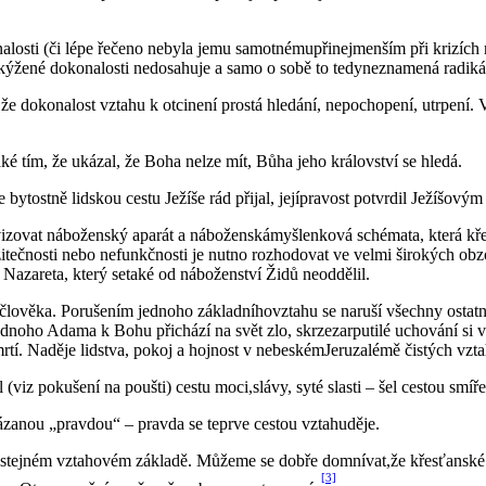
losti (či lépe řečeno nebyla jemu samotnémupřinejmenším při krizích 
 kýžené dokonalosti nedosahuje a samo o sobě to tedyneznamená radiká
 dokonalost vztahu k otcinení prostá hledání, nepochopení, utrpení. Vě
é tím, že ukázal, že Boha nelze mít, Bůha jeho království se hledá.
tostně lidskou cestu Ježíše rád přijal, jejípravost potvrdil Ježíšový
vizovat náboženský aparát a náboženskámyšlenková schémata, která kře
itečnosti nebo nefunkčnosti je nutno rozhodovat ve velmi širokých ob
z Nazareta, který setaké od náboženství Židů neoddělil.
ověka. Porušením jednoho základníhovztahu se naruší všechny ostatní 
 jednoho Adama k Bohu přichází na svět zlo, skrzezarputilé uchování si 
mrtí. Naděje lidstva, pokoj a hojnost v nebeskémJeruzalémě čistých vzt
z pokušení na poušti) cestu moci,slávy, syté slasti – šel cestou smíře
zanou „pravdou“ – pravda se teprve cestou vztahuděje.
 stejném vztahovém základě. Můžeme se dobře domnívat,že křesťanské 
[3]