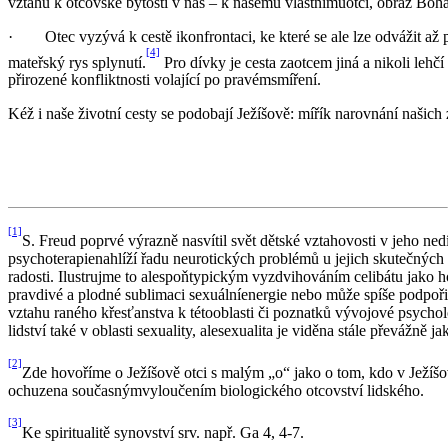
vztahu k otcovské bytosti v nás – k našemu vlastnímuotci, obraz Boh
· Otec vyzývá k cestě ikonfrontaci, ke které se ale lze odvážit až
[4]
mateřský rys splynutí.
Pro dívky je cesta zaotcem jiná a nikoli lehčí
přirozené konfliktnosti volající po pravémsmíření.
Kéž i naše životní cesty se podobají Ježíšově: mířík narovnání našich
[1]
S. Freud poprvé výrazně nasvítil svět dětské vztahovosti v jeho ne
psychoterapienahlíží řadu neurotických problémů u jejich skutečných 
radosti. Ilustrujme to alespoňtypickým vyzdvihováním celibátu jako h
pravdivé a plodné sublimaci sexuálníenergie nebo může spíše podpořit
vztahu raného křesťanstva k tétooblasti či poznatků vývojové psycho
lidství také v oblasti sexuality, alesexualita je viděna stále převážně j
[2]
Zde hovoříme o Ježíšově otci s malým „o“ jako o tom, kdo v Ježíšov
ochuzena současnýmvyloučením biologického otcovství lidského.
[3]
Ke spiritualitě synovství srv. např. Ga 4, 4-7.