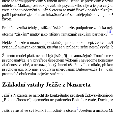
které se formujípředevším v raném dětství. Jedná se především o vzta
oddělení. Matkazprostředkuje zážitek psychického ráje a je pro celý da
zřetelného uvědomění si „já“.S otcem se malý člověk posléze různými
patří i původně „jeho“ maminka.Současně se nadějeplně otevírají možno
života.
Problém vzniká tehdy, jestliže dětské fantazie, podpořené zdaleka neje
[1]
otcema “získání“ matky jako (dětsky fantazijní) sexuální partnerky
–
Nejde nám zde o nuance – podstatné je pro tento koncept, že kvali
zvládnutí nutnýchkonfliktů, kterým se v průběhu zrání nesmí vyvíjejíc
Že tento model platí, nemusí být jistě přijato samozřejmě. Troufneme 
psychoanalýza je v prvéřadě úspěchem vědomě i nevědomě konstruované v
zkušenost v sobě, a nesnáze, kterýchnení ušetřen vůbec nikdo, překon
psychoterapii. Pro jiné je dobrým směřováním Buberovo„Já-Ty“, dalš
promnohé obrácením stejným směrem.
Základní vztahy Ježíše z Nazareta
Ježíš z Nazareta se narodil do konkrétního prostředí židovskéhonáro
„Boha méhootce“, tajemného nespatřeného Boha bez tváře, Ducha, svr
[2]
Ježíš vyrůstal ve své konkrétní rodině, s otcem
Josefem a matkou Mar