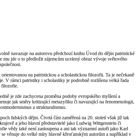
olně navazuje na autorovu předchozí knihu Úvod do dějin patristické
spíše mu jde o to předložit zájemcům ucelený obraz vývoje světového
společnost.
rientovanou na patristickou a scholastickou filozofii. Ta je nečekaně
. V rámci patristiky i scholastiky je podrobně rozlišena velká řada
filozofie.
ásledně je zde zachycena proměna podoby evropského myšlení a
hrnuje jak směry kritizující metazyfiku či navazující na fenomenologii,
ostmodernismus a strukturalismus.
h lidských dějin. Čtvrtá část zaměřená na 20. století však již tak
rajově a jeho hlavní představitelé jako Ludwig Wittgenstein či
ie vědy také není zastoupena a ani tak významní autoři jako Karl
 se věnuje do velké míry hlavně křesťanským autorům a například v