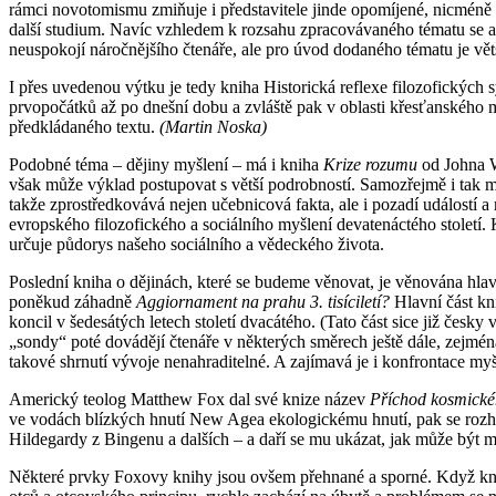
rámci novotomismu zmiňuje i představitele jinde opomíjené, nicméně 
další studium. Navíc vzhledem k rozsahu zpracovávaného tématu se 
neuspokojí náročnějšího čtenáře, ale pro úvod dodaného tématu je větš
I přes uvedenou výtku je tedy kniha Historická reflexe filozofických 
prvopočátků až po dnešní dobu a zvláště pak v oblasti křesťanského my
předkládaného textu.
(Martin Noska)
Podobné téma – dějiny myšlení – má i kniha
Krize rozumu
od Johna W
však může výklad postupovat s větší podrobností. Samozřejmě i tak mu
takže zprostředkovává nejen učebnicová fakta, ale i pozadí událostí 
evropského filozofického a sociálního myšlení devatenáctého století. 
určuje půdorys našeho sociálního a vědeckého života.
Poslední kniha o dějinách, které se budeme věnovat, je věnována hla
poněkud záhadně
Aggiornament
na prahu 3. tisíciletí?
Hlavní část k
koncil v šedesátých letech století dvacátého. (Tato část sice již česk
„sondy“ poté dovádějí čtenáře v některých směrech ještě dále, zejmén
takové shrnutí vývoje nenahraditelné. A zajímavá je i konfrontace myšl
Americký teolog Matthew Fox dal své knize název
Příchod kosmické
ve vodách blízkých hnutí New Agea ekologickému hnutí, pak se rozhod
Hildegardy z Bingenu a dalších – a daří se mu ukázat, jak může být m
Některé prvky Foxovy knihy jsou ovšem přehnané a sporné. Když knih