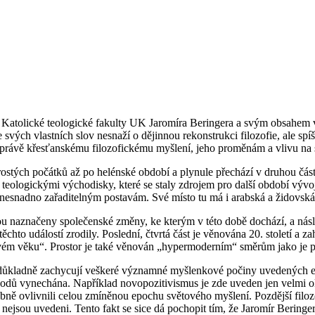
 Katolické teologické fakulty UK Jaromíra Beringera a svým obsahem v
le svých vlastních slov nesnaží o dějinnou rekonstrukci filozofie, ale 
 právě křesťanskému filozofickému myšlení, jeho proměnám a vlivu na 
ostých počátků až po helénské období a plynule přechází v druhou část o
teologickými východisky, které se staly zdrojem pro další období vývoje
esnadno zařaditelným postavám. Své místo tu má i arabská a židovská 
jsou naznačeny společenské změny, ke kterým v této době dochází, a n
to událostí zrodily. Poslední, čtvrtá část je věnována 20. století a za
vém věku“. Prostor je také věnován „hypermoderním“ směrům jako je p
 důkladně zachycují veškeré významné myšlenkové počiny uvedených epoc
vodů vynechána. Například novopozitivismus je zde uveden jen velmi ok
ě ovlivnili celou zmíněnou epochu světového myšlení. Pozdější filozof
sou uvedeni. Tento fakt se sice dá pochopit tím, že Jaromír Beringer