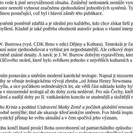
to vede k jisté nevyváženosti obsahu. Zmíněný nedostatek nemůže vynah
autor nemohl vyhnout značnému zjednodušení jednotlivých systémů. Ty 
inou postačující, což byl i hlavní záměr této publikace.
systémů poměrně zdařilá a je ideální pro každého, kdo chce získat širší
šlení. Kladně je také potřeba ohodnotit autorův pokus o vlastní interpr
. Burrowa (vyd. CDK Brno v edici Dějiny a Kultura). Tentokrát je čas
sí autor zjednodušovat a vybírat jen nejpodstatnější. Ale celkový doj
a méně známé detaily. A navíc je J. W. Burrow dobrým vypravěčem, který
Klíčového století, které bylo svědkem jednoho z největších kulturních 
vním postavám a směrům moderní katolické teologie. Napsal ji nizozem
nihy se věnuje teologickému vývoji zhruba „od Johna Henry Newmana po 
y vyšla, a sice počátkem sedmdesátých let, ale větší část nákladu knihy 
a v nizozemské teologii až do doby zcela nedávné. Pro nás Čechy, kteří
ení a nadějí doby po II. vatikánském koncilu se studenější a složitější r
ho Krista
a podtitul
Uzdravení Matky Země a počátek globální renesa
ně nemýlíte; titul ale ukazuje křesťanským směrem. Fox hledá inspirac
ystický přístup ke světu aktuální a v čem spočívá jeho význam.
u končí litanií prosící Boha oosvobození od patriarchálního způsobu m