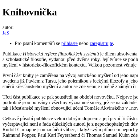
Knihovnička
autor:
JaS
Pro psaní komentářů se
přihlaste
nebo
zaregistrujte
.
Publikace
Historická reflexe filozofických systémů
je dílem absolventa
a scholastické filosofie, vydanou před dvěma roky. Její tvůrce se pod
myšlení v historicko-filozofickém kontextu. Velkou pozornost věnuje
První část knihy je zaměřena na vývoj antického myšlení od jeho napr
uvedena již Pavlem z Tarsu, jeho polemikou s řeckými filozofy a jeho 
směrů křesťanského myšlení a autor se zde věnuje i méně známým či n
Třetí část publikace se pak soustředí na období novověku. Nejprve 
podrobně jsou popsány i všechny významné směry, jež se na základě těch
tak i křesťanské myšlení obnovující učení Tomáše Akvinského v „no
Celkově působí publikace velmi dobrým dojmem a její první tři části
vyčerpávající není a řada důležitých autorů je z nepochopitelných dů
Rudolf Carnapne jsou zmíněni vůbec, i když svým přínosem nepochybn
Raimund Popper, Paul Karl Feyerabend či Thomas Samuel Kuhn zde nej