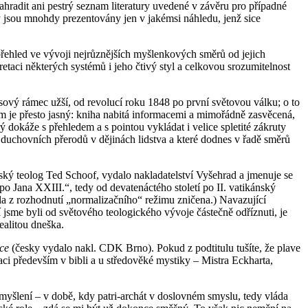
radit ani pestrý seznam literatury uvedené v závěru pro případné
jsou mnohdy prezentovány jen v jakémsi náhledu, jenž sice
 přehled ve vývoji nejrůznějších myšlenkových směrů od jejich
etaci některých systémů i jeho čtivý styl a celkovou srozumitelnost
ový rámec užší, od revolucí roku 1848 po první světovou válku; o to
em je přesto jasný: kniha nabitá informacemi a mimořádně zasvěcená,
 dokáže s přehledem a s pointou vykládat i velice spletité zákruty
a duchovních přerodů v dějinách lidstva a které dodnes v řadě směrů
ský teolog Ted Schoof, vydalo nakladatelství Vyšehrad a jmenuje se
Jana XXIII.“, tedy od devatenáctého století po II. vatikánský
byla z rozhodnutí „normalizačního“ režimu zničena.) Navazující
 jsme byli od světového teologického vývoje částečně odříznuti, je
ealitou dneška.
nce
(česky vydalo nakl. CDK Brno). Pokud z podtitulu tušíte, že plave
i především v bibli a u středověké mystiky – Mistra Eckharta,
yšlení – v době, kdy patri-archát v doslovném smyslu, tedy vláda