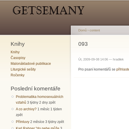
Hlavní menu
Sekundární menu
Domů
›
content
Knihy
Jste zde
093
Knihy
Časopisy
Út, 2009-09-08 14:06 —
hradilek
Malonákladové publikace
Pro psaní komentářů se
přihlast
Liturgické sešity
Ročenky
Poslední komentáře
Problematika homosexuálních
vztahů
3 týdny 2 dny zpět
A co archivy?
1 měsíc 1 týden
zpět
Přímluvy
2 měsíce 3 týdny zpět
Karl Rahner "do nebe může
3