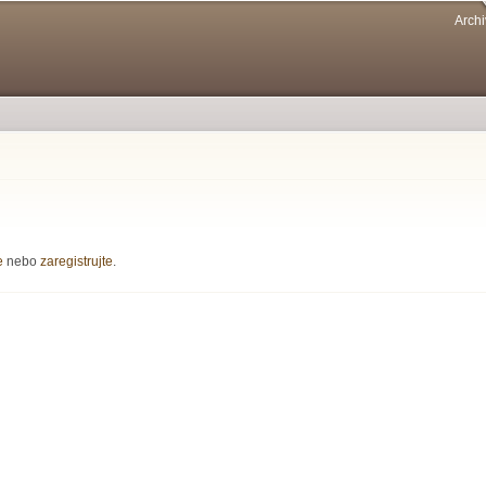
Přejít k
Archi
hlavnímu
obsahu
e
nebo
zaregistrujte
.