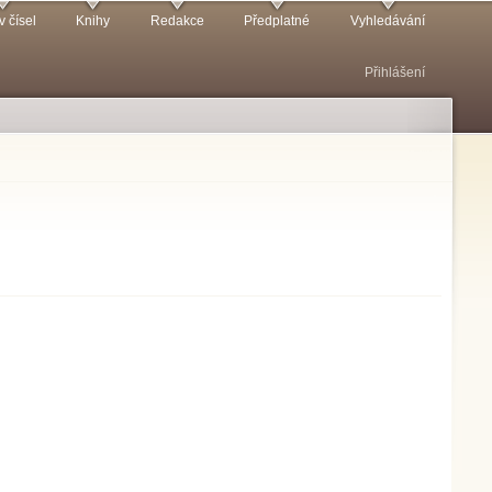
v čísel
Knihy
Redakce
Předplatné
Vyhledávání
Přihlášení