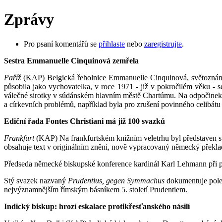
Zprávy
Pro psaní komentářů se
přihlaste
nebo
zaregistrujte
.
Sestra Emmanuelle Cinquinová zemřela
Paříž
(KAP) Belgická řeholnice Emmanuelle Cinquinová, světoznámá p
působila jako vychovatelka, v roce 1971 - již v pokročilém věku - s
válečné sirotky v súdánském hlavním městě Chartúmu. Na odpočinek 
a církevních problémů, například byla pro zrušení povinného celibátu 
Ediční řada Fontes Christiani má již 100 svazků
Frankfurt
(KAP) Na frankfurtském knižním veletrhu byl představen st
obsahuje text v originálním znění, nově vypracovaný německý překlad
Předseda německé biskupské konference kardinál Karl Lehmann při preze
Stý svazek nazvaný
Prudentius, gegen Symmachus
dokumentuje pole
nejvýznam­nějším římským básníkem 5. století Prudentiem.
Indický biskup: hrozí eskalace protikřesťanského násilí