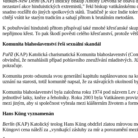
Vatikán-New Delhi
(KAP) Indický biskup Antony Devotta se obává dalš
nezastaví akce hinduistických extremistů," řekl biskup vatikánskému
snadno rozšířit do jiných spolkových států. Tradičně je sice Indie tol
chtějí vrátit ke starým tradicím a sahají přitom k brutálním metodám.
K pobuřování hinduistů přitom přispívají také mnohé křesťanské skupi
nepřijmou křest. To pak škodí pověsti celého křesťanství, protože větš
Komunita blahoslavenství řeší sexuální skandál
Paříž
(KAP) Katolická charismatická Komunita blahoslavenství (Commu
obvinění, že nenahlásili případ pohlavního zneužívání mladistvých. Ji
pokračuje.
Komunita proto odsunula svou generální kapitulu naplánovanou na kone
uznání na starosti, totiž komunitě napsal, že za stávajících okolností
Komunita blahoslavenství byla založena roku 1974 pod názvem Lev z 
jednotlivé laiky, kněze a řeholníky. Roku 2003 byla Vatikánem provi
mezi jiným, aby si společnost vybrala mezi klášterním životem a formou
Hans Küng vyznamenán
Berlín
(KAP) Katolický teolog Hans Küng obdržel zlatou mírovou me
Küngovi cena náleží za „vynikající zásluhy za mír a porozumění mezi 