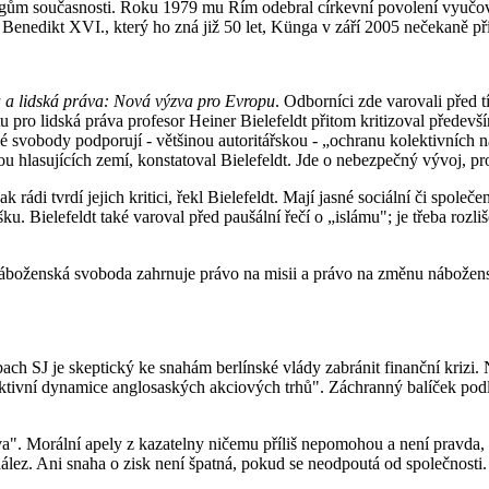
ům současnosti. Roku 1979 mu Řím odebral církevní povolení vyučovat
Benedikt XVI., který ho zná již 50 let, Künga v září 2005 nečekaně při
a a lidská práva: Nová výzva pro Evropu
. Odborníci zde varovali před t
u pro lidská práva profesor Heiner Bielefeldt přitom kritizoval předevš
é svobody podporují - většinou autoritářskou - „ochranu kolektivních 
hlasujících zemí, konstatoval Bielefeldt. Jde o nebezpečný vývoj, pro
ak rádi tvrdí jejich kritici, řekl Bielefeldt. Mají jasné sociální či spo
šku. Bielefeldt také varoval před paušální řečí o „islámu"; je třeba roz
e náboženská svoboda zahrnuje právo na misii a právo na změnu nábož
 SJ je skeptický ke snahám berlínské vlády zabránit finanční krizi. No
uktivní dynamice anglosaských akciových trhů". Záchranný balíček podl
lova". Morální apely z kazatelny ničemu příliš nepomohou a není pravd
ález. Ani snaha o zisk není špatná, pokud se neodpoutá od společnosti.