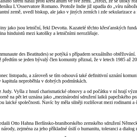
ího šíření násilí proti křesťanům ve své zemi. „Hrozí, že se útoky ro
 deníku L'Osservatore Romano. Protože Indie již upadla do „víru nábož
erantní země, uvedl biskup, ale jako v jiných zemích i zde sekularizace
ny jako jsou letniční, řekl Devotta. Kazatelé těchto křesťanských fun
ina hinduistů mezi katolíky a letničními nerozlišuje.
naute des Beatitudes) se potýká s případem sexuálního obtěžování. Poč
ž předtím se jeden bývalý člen komunity přiznal, že v letech 1985 až 20
c listopadu, a zároveň se tím odsouvá také definitivní uznání komunit
 by kapitula neproběhla v dob­rých podmínkách.
Judy. Vyšla z hnutí charismatické obnovy a od počátku v ní hrají význ
zorně na pět let uznána jako „mezinárodní sdružení laiků papežského p
 laické společnosti. Navíc by měla silněji rozlišovat mezi rodinami a čl
daili Otto Hahna Berlínsko-braniborského zemského sdružení Německ
národy, zejména za jeho příkladné úsilí o humanitu, toleranci a dialo