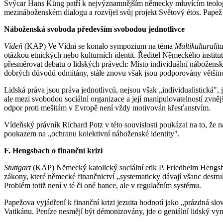
Švýcar Hans Küng patří k nejvýznamnějším německy mluvícím teolog
mezináboženském dialogu a rozvíjel svůj projekt Světový étos. Papež 
Náboženská svoboda především svobodou jednotlivce
Vídeň
(KAP) Ve Vídni se konalo sympozium na téma
Multikulturalit
otázkou etnických nebo kulturních identit. Ředitel Německého institut
přesměrovat debatu o lidských právech: Místo individuální nábožensk
dobrých důvodů odmítány, stále znovu však jsou podporovány většinou 
Lidská práva jsou práva jednotlivců, nejsou však „individualistická", j
ale mezi svobodou sociální organizace a její manipulo­vatelností zvněj
odpor proti mešitám v Evropě není vždy motivován křesťanstvím.
Vídeňský právník Richard Potz v této souvislosti poukázal na to, ž
poukazem na „ochranu kolektivní náboženské identity".
F. Hengsbach o finanční krizi
Stuttgart
(KAP) Německý katolický sociální etik P. Friedhelm Hengsbach
zákony, které německé finančnictví „systematicky dávají všanc destr
Problém totiž není v té či oné bance, ale v regu­lačním systému.
Papežova vyjádření k finanční krizi jezuita hodnotí jako „prázdná s
Vatikánu. Peníze nesmějí být démonizovány, jde o geniální lidský vyn