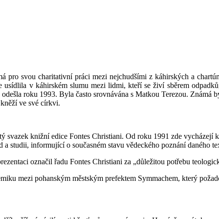
ro svou charitativní práci mezi nejchudšími z káhirských a chartúm
e usídlila v káhirském slumu mezi lidmi, kteří se živí sběrem odpadků,
odešla roku 1993. Byla často srovnávána s Matkou Terezou. Známá byla
kněží ve své církvi.
ý svazek knižní edice Fontes Christiani. Od roku 1991 zde vycházejí 
 a studii, informující o současném stavu vědeckého poznání daného te
ntaci označil řadu Fontes Christiani za „důležitou potřebu teologickéh
miku mezi pohanským městským prefektem Symmachem, který požadoval 