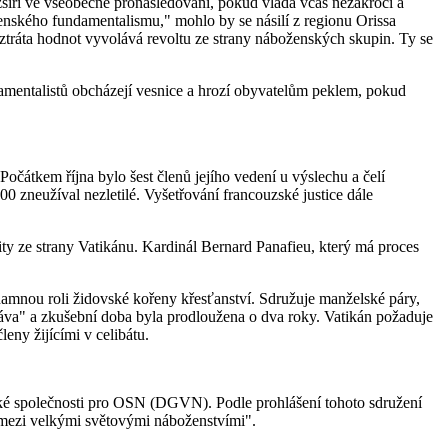
zšíří ve všeobecné pronásledování, pokud vláda včas nezakročí a
enského fundamentalismu," mohlo by se násilí z regionu Orissa
 a ztráta hodnot vyvolává revoltu ze strany náboženských skupin. Ty se
damentalistů obcházejí vesnice a hrozí obyvatelům peklem, pokud
átkem října bylo šest členů jejího vedení u výslechu a čelí
00 zneužíval nezletilé. Vyšetřování francouzské justice dále
y ze strany Vatikánu. Kardinál Ber­nard Panafieu, který má proces
amnou roli židovské kořeny křesťanství. Sdružuje manželské páry,
ráva" a zkušební doba byla prodloužena o dva roky. Vatikán požaduje
eny žijícími v celibátu.
é společnosti pro OSN (DGVN). Podle prohlášení tohoto sdružení
g mezi velkými světovými náboženstvími".