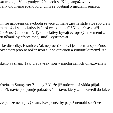
 teologii. V uplynulých 20 letech se Küng angažoval v
jal k dlouhému rozhovoru, čímž se postaral o mediální senzaci.
ím, že náboženská svoboda se více či méně zjevně stále více spojuje s
ím množící se iniciativy islámských zemí v OSN, které se snaží
náboženských identit". Tyto iniciativy bývají evropskými zeměmi z
ti němuž by církve měly silněji vystupovat.
lečenské důsledky. Hranice však neprochází mezi jedincem a společností,
lišovat mezi jeho náboženskou a jeho etnickou a kulturní dimenzí. Ani
enského vyznání. Tato práva však jsou v mnoha zemích omezována s
vinám Stuttgarter Zeitung řekl, že již rudozelená vláda přijala
e něk navíc podporuje pokračování stavu, který zemi zavedl do krize.
a, že peníze nemají význam. Bez peněz by papež nemohl sedět ve