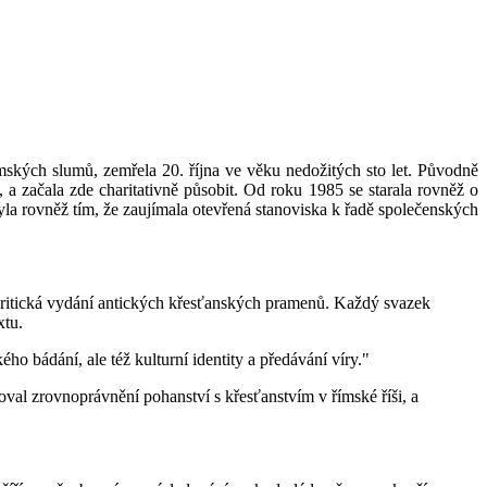
ských slumů, zemřela 20. října ve věku nedožitých sto let. Původně
 a začala zde charitativně působit. Od roku 1985 se starala rovněž o
 rovněž tím, že zaujímala otevřená stanoviska k řadě společenských
kritická vydání antických křesťan­ských pramenů. Každý svazek
xtu.
o bádání, ale též kulturní identity a předávání víry."
zrovnoprávnění pohanství s křesťanstvím v římské říši, a