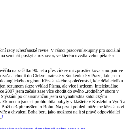
í rady Křesťanské revue. V rámci pracovní skupiny pro sociální
i na seminář poskytla rozhovor, ve kterém uvedla velmi pěkné a
věřila na začátku 90. let a přes církev mi zprostředkovala au-pair ve
la začala chodit do Církve bratrské v Soukenické v Praze, kde jsem
 do anglického regionu Křesťanského společenství, kde dělal civilku.
en rozumem skrze výklad Písma, ale více i srdcem. Intelektuálno
oce 2007 jsem začala zase více chodit do svého „rodného“ sboru v
. Stýskání po charismatičnu jsem si vynahradila katolickými
. Ekumenu jsme si prohloubila pobyty v klášteře v Kostelním Vydří a
ti Boží než přemýšlení o Bohu. Na první pohled může mé křesťanství
 víře a chválení Boha beru jako možnost najít si právě odpovídající
1
“