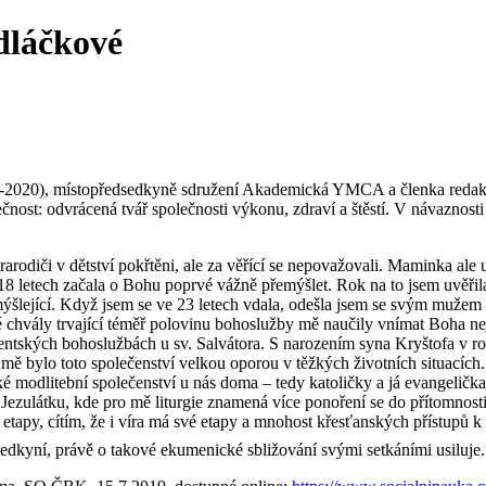
dláčkové
-2020), místopředsedkyně sdružení Akademická YMCA a členka redakčn
nost: odvrácená tvář společnosti výkonu, zdraví a štěstí. V návaznost
rarodiči v dětství pokřtěni, ale za věřící se nepovažovali. Maminka ale u
h 18 letech začala o Bohu poprvé vážně přemýšlet. Rok na to jsem uvěři
emýšlející. Když jsem se ve 23 letech vdala, odešla jsem se svým mužem
 chvály trvající téměř polovinu bohoslužby mě naučily vnímat Boha nej
entských bohoslužbách u sv. Salvátora. S narozením syna Kryštofa v r
 mě bylo toto společenství velkou oporou v těžkých životních situacích
 modlitební společenství u nás doma – tedy katoličky a já evangelička
Jezulátku, kde pro mě liturgie znamená více ponoření se do přítomnos
í etapy, cítím, že i víra má své etapy a mnohost křesťanských přístupů k
dkyní, právě o takové ekumenické sbližování svými setkáními usiluje.