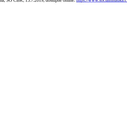
arma, SO ČBK, 15.7.2019, dostupné online:
https://www.socialninauka.c