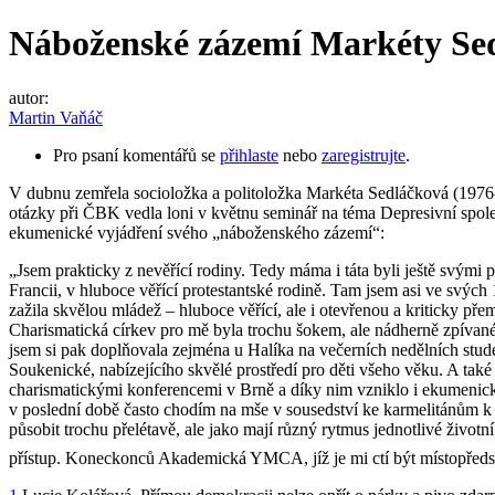
Náboženské zázemí Markéty Se
autor:
Martin Vaňáč
Pro psaní komentářů se
přihlaste
nebo
zaregistrujte
.
V dubnu zemřela socioložka a politoložka Markéta Sedláčková (1976
otázky při ČBK vedla loni v květnu seminář na téma Depresivní společ
ekumenické vyjádření svého „náboženského zázemí“:
„Jsem prakticky z nevěřící rodiny. Tedy máma i táta byli ještě svými p
Francii, v hluboce věřící protestantské rodině. Tam jsem asi ve svýc
zažila skvělou mládež – hluboce věřící, ale i otevřenou a kriticky př
Charismatická církev pro mě byla trochu šokem, ale nádherně zpívané
jsem si pak doplňovala zejména u Halíka na večerních nedělních stud
Soukenické, nabízejícího skvělé prostředí pro děti všeho věku. A také
charismatickými konferencemi v Brně a díky nim vzniklo i ekumenické
v poslední době často chodím na mše v sousedství ke karmelitánům k 
působit trochu přelétavě, ale jako mají různý rytmus jednotlivé životn
přístup. Koneckonců Akademická YMCA, jíž je mi ctí být místopředse