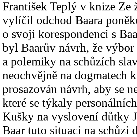
František Teplý v knize Ze 
vylíčil odchod Baara poněku
o svoji korespondenci s Ba
byl Baarův návrh, že výbor
a polemiky na schůzích slav
neochvějně na dogmatech ka
prosazován návrh, aby se ne
které se týkaly personálníc
Kušky na vyslovení důtky 
Baar tuto situaci na schůzi