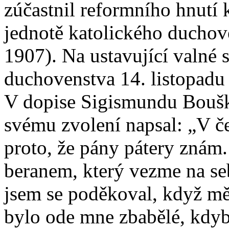
zúčastnil reformního hnutí
jednotě katolického duchov
1907). Na ustavující valné 
duchovenstva 14. listopadu
V dopise Sigismundu Boušk
svému zvolení napsal: „V če
proto, že pány pátery znám.
beranem, který vezme na se
jsem se poděkoval, když mě v
bylo ode mne zbabělé, kdyby