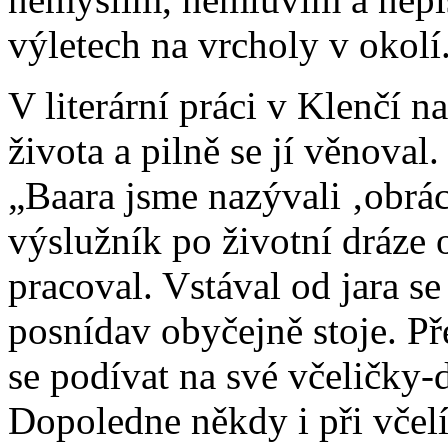
výletech na vrcholy v okolí
V literární práci v Klenčí n
života a pilně se jí věnoval
„Baara jsme nazývali ‚obrá
výslužník po životní dráze 
pracoval. Vstával od jara se
posnídav obyčejně stoje. P
se podívat na své včeličky-
Dopoledne někdy i při včelí