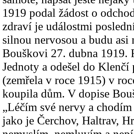
1919 podal žádost o odchod
zdraví je událostmi posledn
silnou nervosou a budu asi 
Bouškovi 27. dubna 1919. R
Jednoty a odešel do Klenčí
(zemřela v roce 1915) v ro
koupila dům. V dopise Boušk
„Léčím své nervy a chodím
jako je Čerchov, Haltrav, H
nemyslím, nemluvím a nepíš