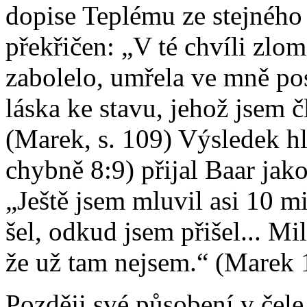
dopise Teplému ze stejného
překřičen: „V té chvíli zlo
zabolelo, umřela ve mně pos
láska ke stavu, jehož jsem 
(Marek, s. 109) Výsledek h
chybně 8:9) přijal Baar jak
„Ještě jsem mluvil asi 10 mi
šel, odkud jsem přišel... Mil
že už tam nejsem.“ (Marek 
Později své působení v čele