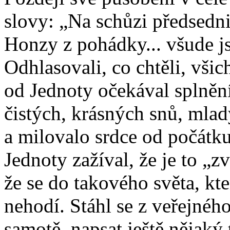
slovy: „Na schůzi předsedni
Honzy z pohádky... všude js
Odhlasovali, co chtěli, všic
od Jednoty očekával splněn
čistých, krásných snů, mladý
a milovalo srdce od počátk
Jednoty zažíval, že je to „z
že se do takového světa, kt
nehodí. Stáhl se z veřejného 
samotě, napsat ještě nějaký