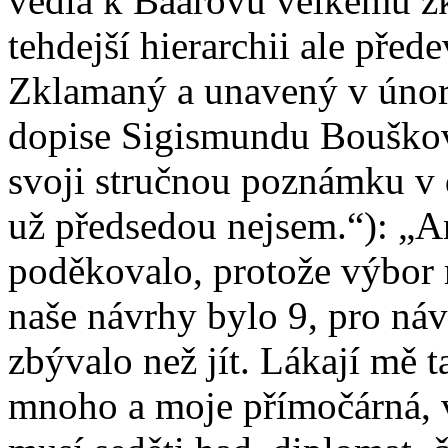
vedla k Baarovu velkému z
tehdejší hierarchii ale př
Zklamaný a unavený v únor
dopise Sigismundu Bouškovi
svoji stručnou poznámku v d
už předsedou nejsem.“): „A
poděkovalo, protože výbor
naše návrhy bylo 9, pro ná
zbývalo než jít. Lákají mě 
mnoho a moje přímočárná, 