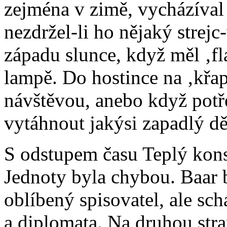
zejména v zimě, vycházíval n
nezdržel-li ho nějaký strejc-
západu slunce, když měl ‚fl
lampě. Do hostince na ‚křap
návštěvou, anebo když potř
vytáhnout jakýsi zapadlý dě
S odstupem času Teplý konst
Jednoty byla chybou. Baar b
oblíbený spisovatel, ale sch
a diplomata. Na druhou str