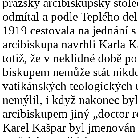
pražský arcibiskupský stol
odmítal a podle Teplého del
1919 cestovala na jednání s
arcibiskupa navrhli Karla K
totiž, že v neklidné době p
biskupem nemůže stát nikd
vatikánských teologických u
nemýlil, i když nakonec by
arcibiskupem jiný „doctor 
Karel Kašpar byl jmenován