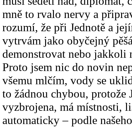
musí seděti had, diplomat, 
mně to rvalo nervy a připra
rozumí, že při Jednotě a j
vytrvám jako obyčejný pěšá
demonstrovat nebo jakkoli 
Proto jsem nic do novin ne
všemu mlčím, vody se uklidn
to žádnou chybou, protože J
vyzbrojena, má místnosti, li
automaticky – podle našeho