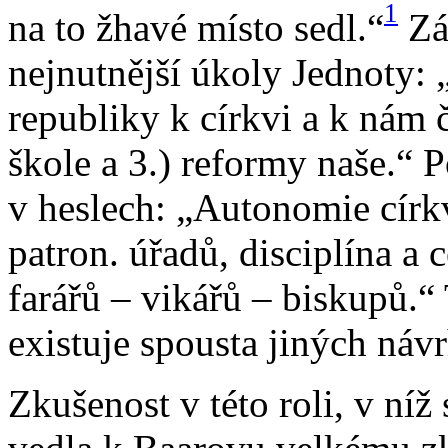
1
na to žhavé místo sedl.“
Zá
nejnutnější úkoly Jednoty: 
republiky k církvi a k nám
škole a 3.) reformy naše.“ 
v heslech: „Autonomie církv
patron. úřadů, disciplína a 
farářů – vikářů – biskupů.“
existuje spousta jiných náv
Zkušenost v této roli, v níž 