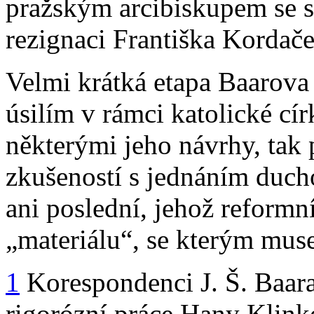
pražským arcibiskupem se s
rezignaci Františka Kordače
Velmi krátká etapa Baarova
úsilím v rámci katolické cí
některými jeho návrhy, tak
zkušeností s jednáním duch
ani poslední, jehož reformní
„materiálu“, se kterým muse
1
Korespondenci J. Š. Baara
rigorózní práce Hany Klink