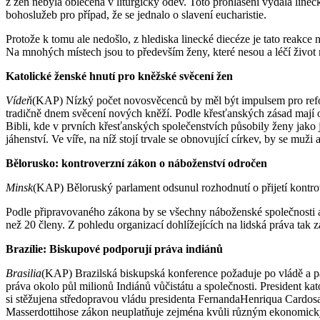
z žen nebyla oblečena v liturgický oděv. Toto prohlášení vydala lin
bohoslužeb pro případ, že se jednalo o slavení eucharistie.
Protože k tomu ale nedošlo, z hlediska linecké diecéze je tato reakce
Na mnohých místech jsou to především ženy, které nesou a léčí živo
Katolické ženské hnutí pro kněžské svěcení žen
Vídeň
(KAP) Nízký počet novosvěcenců by měl být impulsem pro refor
tradičně dnem svěcení nových kněží. Podle křesťanských zásad mají ob
Bibli, kde v prvních křesťanských společenstvích působily ženy jako 
jáhenství. Ve víře, na níž stojí trvale se obnovující církev, by se muži
Bělorusko: kontroverzní zákon o náboženství odročen
Minsk
(KAP) Běloruský parlament odsunul rozhodnutí o přijetí kontro
Podle připravovaného zákona by se všechny náboženské společnosti a s
než 20 členy. Z pohledu organizací dohlížejících na lidská práva tak
Brazílie: Biskupové podporují práva indiánů
Brasilia
(KAP) Brazilská biskupská konference požaduje po vládě a pa
práva okolo půl milionů Indiánů vůčistátu a společnosti. President ka
si stěžujena středopravou vládu presidenta FernandaHenriqua Cardos
Masserdottihose zákon neuplatňuje zejména kvůli různým ekonomi