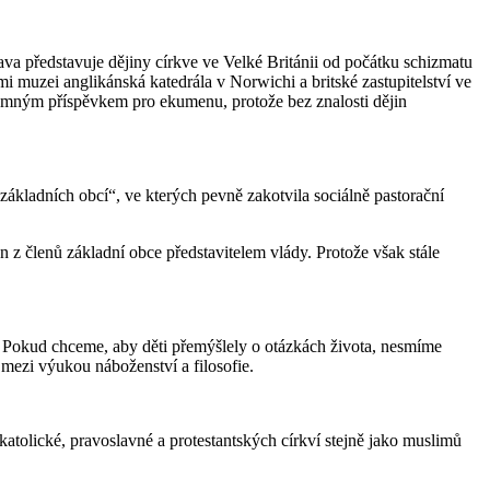
va představuje dějiny církve ve Velké Británii od počátku schizmatu
ými muzei anglikánská katedrála v Norwichi a britské zastupitelství ve
znamným příspěvkem pro ekumenu, protože bez znalosti dějin
ákladních obcí“, ve kterých pevně zakotvila sociálně pastorační
 z členů základní obce představitelem vlády. Protože však stále
ě. Pokud chceme, aby děti přemýšlely o otázkách života, nesmíme
t mezi výukou náboženství a filosofie.
katolické, pravoslavné a protestantských církví stejně jako muslimů