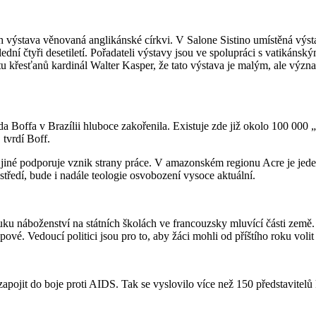
 výstava věnovaná anglikánské církvi. V Salone Sistino umístěná výsta
ední čtyři desetiletí. Pořadateli výstavy jsou ve spolupráci s vatikánsk
otu křesťanů kardinál Walter Kasper, že tato výstava je malým, ale vý
offa v Brazílii hluboce zakořenila. Existuje zde již okolo 100 000 „z
 tvrdí Boff.
 jiné podporuje vznik strany práce. V amazonském regionu Acre je jeden
ostředí, bude i nadále teologie osvobození vysoce aktuální.
ýuku náboženství na státních školách ve francouzsky mluvící části zem
pové. Vedoucí politici jsou pro to, aby žáci mohli od příštího roku voli
apojit do boje proti AIDS. Tak se vyslovilo více než 150 představitelů 