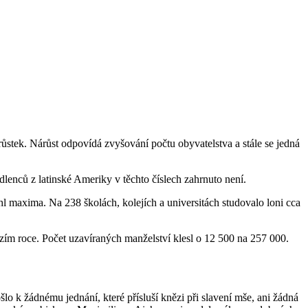
stek. Nárůst odpovídá zvyšování počtu obyvatelstva a stále se jedná
dlenců z latinské Ameriky v těchto číslech zahrnuto není.
hl maxima. Na 238 školách, kolejích a universitách studovalo loni cca
zím roce. Počet uzavíraných manželství klesl o 12 500 na 257 000.
lo k žádnému jednání, které přísluší knězi při slavení mše, ani žádná