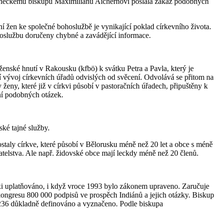
á lineckému biskupu Maximilianu Aichernovi poslala zákaz podobných
ní žen ke společné bohoslužbě je vynikající poklad církevního života.
hoslužbu doručeny chybné a zavádějící informace.
nské hnutí v Rakousku (kfbö) k svátku Petra a Pavla, který je
ší vývoj církevních úřadů odvislých od svěcení. Odvolává se přitom na
eny, které již v církvi působí v pastoračních úřadech, připuštěny k
šení podobných otázek.
ké tajné služby.
staly církve, které působí v Bělorusku méně než 20 let a obce s méně
atelstva. Ale např. židovské obce mají leckdy méně než 20 členů.
axi uplatňováno, i když vroce 1993 bylo zákonem upraveno. Zaručuje
dokongresu 800 000 podpisů ve prospěch Indiánů a jejich otázky. Biskup
 236 důkladně definováno a vyznačeno. Podle biskupa