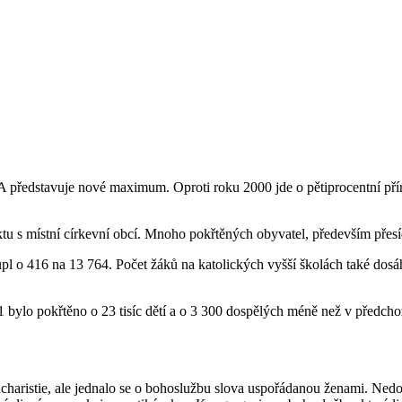
představuje nové maximum. Oproti roku 2000 jde o pětiprocentní přírů
taktu s místní církevní obcí. Mnoho pokřtěných obyvatel, především přesí
upl o 416 na 13 764. Počet žáků na katolických vyšší školách také dosá
 bylo pokřtěno o 23 tisíc dětí a o 3 300 dospělých méně než v předcho
charistie, ale jednalo se o bohoslužbu slova uspořádanou ženami. Nedoš