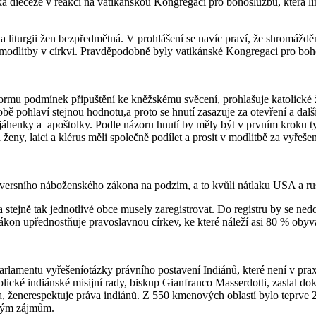
ecká diecéze v reakci na vatikánskou Kongregaci pro bohoslužbu, kter
 na liturgii žen bezpředmětná. V prohlášení se navíc praví, že shromáždě
t modlitby v církvi. Pravděpodobně byly vatikánské Kongregaci pro bo
mu podmínek připuštění ke kněžskému svěcení, prohlašuje katolické že
ě pohlaví stejnou hodnotu,a proto se hnutí zasazuje za otevření a dal
jáhenky a apoštolky. Podle názoru hnutí by měly být v prvním kroku ty ž
 a ženy, laici a klérus měli společně podílet a prosit v modlitbě za vyře
versního náboženského zákona na podzim, a to kvůli nátlaku USA a rus
tejně tak jednotlivé obce musely zaregistrovat. Do registru by se nedo
 zákon upřednostňuje pravoslavnou církev, ke které náleží asi 80 % obyv
rlamentu vyřešeníotázky právního postavení Indiánů, které není v pr
tolické indiánské misijní rady, biskup Gianfranco Masserdotti, zaslal 
a, ženerespektuje práva indiánů. Z 550 kmenových oblastí bylo teprve
ckým zájmům.