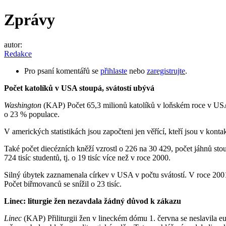
Zprávy
autor:
Redakce
Pro psaní komentářů se
přihlaste
nebo
zaregistrujte
.
Počet katolíků v USA stoupá, svátostí ubývá
Washington
(KAP) Počet 65,3 milionů katolíků v loňském roce v USA 
o 23 % populace.
V amerických statistikách jsou započteni jen věřící, kteří jsou v kon
Také počet diecézních kněží vzrostl o 226 na 30 429, počet jáhnů sto
724 tisíc studentů, tj. o 19 tisíc více než v roce 2000.
Silný úbytek zaznamenala církev v USA v počtu svátostí. V roce 2001
Počet biřmovanců se snížil o 23 tisíc.
Linec: liturgie žen nezavdala žádný důvod k zákazu
Linec
(KAP) Přiliturgii žen v lineckém dómu 1. června se neslavila eu