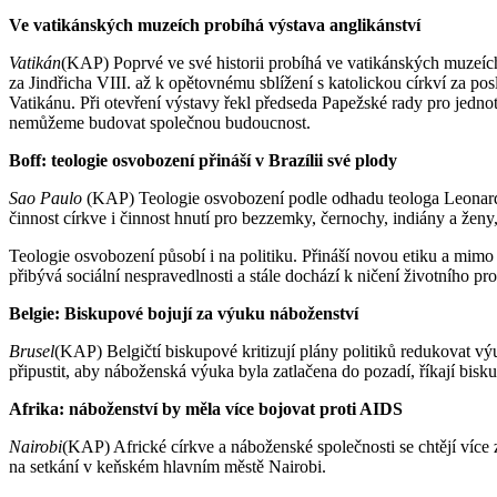
Ve vatikánských muzeích probíhá výstava anglikánství
Vatikán
(KAP) Poprvé ve své historii probíhá ve vatikánských muzeích
za Jindřicha VIII. až k opětovnému sblížení s katolickou církví za posl
Vatikánu. Při otevření výstavy řekl předseda Papežské rady pro jedn
nemůžeme budovat společnou budoucnost.
Boff: teologie osvobození přináší v Brazílii své plody
Sao
Paulo
(KAP) Teologie osvobození podle odhadu teologa Leonarda B
činnost církve i činnost hnutí pro bezzemky, černochy, indiány a ženy,
Teologie osvobození působí i na politiku. Přináší novou etiku a mimo
přibývá sociální nespravedlnosti a stále dochází k ničení životního pr
Belgie: Biskupové bojují za výuku náboženství
Brusel
(KAP) Belgičtí biskupové kritizují plány politiků redukovat v
připustit, aby náboženská výuka byla zatlačena do pozadí, říkají bisku
Afrika: náboženství by měla více bojovat proti AIDS
Nairobi
(KAP) Africké církve a náboženské společnosti se chtějí více z
na setkání v keňském hlavním městě Nairobi.