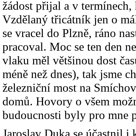
žádost přijal a v termínech, 
Vzdělaný třicátník jen o mál
se vracel do Plzně, ráno n
pracoval. Moc se ten den n
vlaku měl většinou dost čas
méně než dnes), tak jsme ch
železniční most na Smíchov
domů. Hovory o všem možném
budoucnosti byly pro mne 
Jaroslav Duka se účastnil i