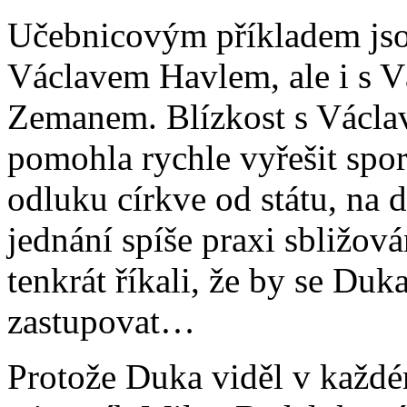
Učebnicovým příkladem jso
Václavem Havlem, ale i s 
Zemanem. Blízkost s Václa
pomohla rychle vyřešit spory
odluku církve od státu, na
jednání spíše praxi sbližová
tenkrát říkali, že by se Du
zastupovat…
Protože Duka viděl v každém