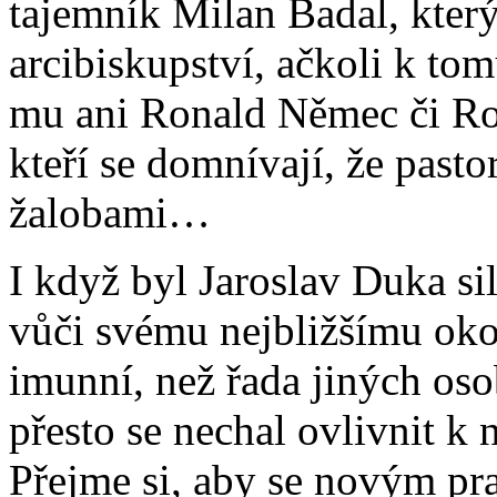
tajemník Milan Badal, kter
arcibiskupství, ačkoli k to
mu ani Ronald Němec či Ro
kteří se domnívají, že pasto
žalobami…
I když byl Jaroslav Duka si
vůči svému nejbližšímu oko
imunní, než řada jiných osobn
přesto se nechal ovlivnit k
Přejme si, aby se novým pr