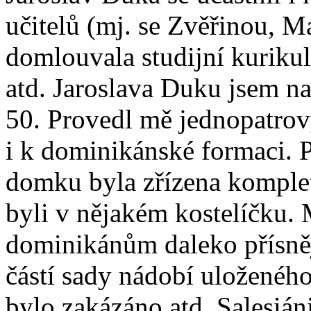
učitelů (mj. se Zvěřinou, M
domlouvala studijní kurikul
atd. Jaroslava Duku jsem n
50. Provedl mě jednopatro
i k dominikánské formaci. P
domku byla zřízena komple
byli v nějakém kostelíčku. 
dominikánům daleko přísnějš
částí sady nádobí uloženého
bylo zakázáno atd. Salesiáni