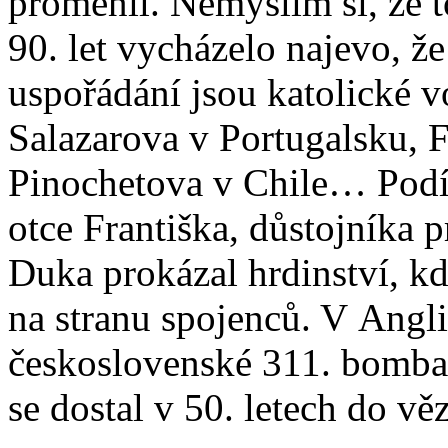
proměnil. Nemyslím si, že t
90. let vycházelo najevo, ž
uspořádání jsou katolické v
Salazarova v Portugalsku, 
Pinochetova v Chile… Podíl
otce Františka, důstojníka p
Duka prokázal hrdinství, kd
na stranu spojenců. V Angli
československé 311. bomba
se dostal v 50. letech do vě