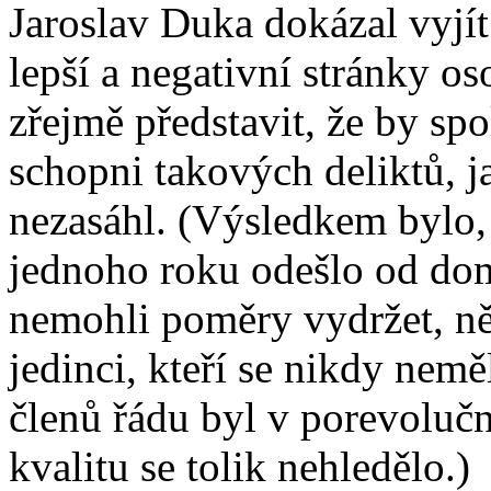
Jaroslav Duka dokázal vyjí
lepší a negativní stránky o
zřejmě představit, že by spo
schopni takových deliktů, j
nezasáhl. (Výsledkem bylo,
jednoho roku odešlo od dom
nemohli poměry vydržet, něk
jedinci, kteří se nikdy nem
členů řádu byl v porevoluční
kvalitu se tolik nehledělo.)