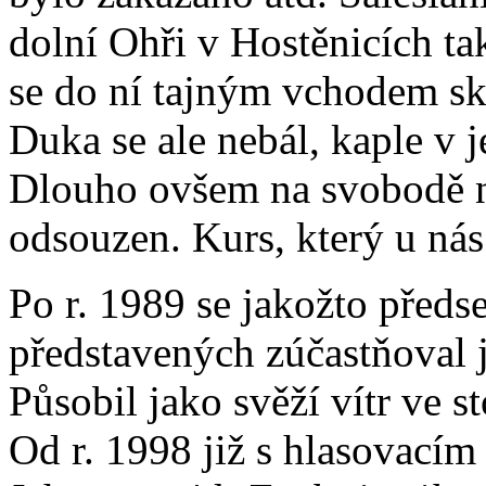
dolní Ohři v Hostěnicích ta
se do ní tajným vchodem skr
Duka se ale nebál, kaple v 
Dlouho ovšem na svobodě ne
odsouzen. Kurs, který u nás
Po r. 1989 se jakožto předs
představených zúčastňoval 
Působil jako svěží vítr ve 
Od r. 1998 již s hlasovací