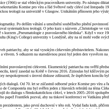
práce (1966) se stal vědeckým pracovníkem univerzity. Po nástupu diktat
 sekretariátu Komise pro víru a řád Světové rady církví (od listopadu 1
ckou teologii na univerzitě v Glasgow. Unikátním přínosem jeho výuky 
 dogmatiky. Po delším váhání a umožnění souběžného plnění povinností
al systematickou teologii. O jeho kurz s názvem „Christologie ve vztah
ě s kurzem „Pneumatologie z pravoslavného hlediska“. Když v roce 198
ta (King's College) univerzity v Londýně, aby na ní mohl vedle svých d
h patriarchy, aby se stal vysokým církevním představitelem. Nakonec 
a vlivem. S odkazem na starodávnou praxi byl jeden den vysvěcen na j
álními pravoslavnými církvemi. Ekumenický patriarcha mu svěřil předs
cilu, který zasedal na Krétě v červnu 2016. Zizioulas byl klíčovým p
ory nespokojenosti s úrovní diskuse zdůraznil, že úspěchem koncilu by
ch dialogů. Od 70. let se zúčastnil odborné práce Komise pro víru a řad
o de Compostela mu byl svěřen jeden z hlavních referátů na téma Círke
pojil do dialogu s římskokatolickou církví, v letech 2005–2016 spolupř
 ho papež František pozval, aby na tiskové konferenci ve Vatikánu př
 prezidentem, jako první duchovní v této roli. Vydal řadu knih, přiče