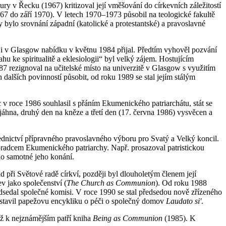
ury v Řecku (1967) kritizoval její vměšování do církevních záležitostí
967 do září 1970). V letech 1970–1973 působil na teologické fakultě
bylo srovnání západní (katolické a protestantské) a pravoslavné
 i v Glasgow nabídku v květnu 1984 přijal. Předtím vyhověl pozvání
u ke spiritualitě a eklesiologii“ byl velký zájem. Hostujícím
7 rezignoval na učitelské místo na univerzitě v Glasgow s využitím
alších povinností působit, od roku 1989 se stal jejím stálým
v roce 1986 souhlasil s přáním Ekumenického patriarchátu, stát se
áhna, druhý den na kněze a třetí den (17. června 1986) vysvěcen a
ednictví přípravného pravoslavného výboru pro Svatý a Velký koncil.
oradcem Ekumenického patriarchy. Např. prosazoval patristickou
lo samotné jeho konání.
 při Světové radě církví, později byl dlouholetým členem její
v jako společenství (
The Church as Communion
). Od roku 1988
edsedal společné komisi. V roce 1990 se stal předsedou nově zřízeného
edstavil papežovu encykliku o péči o společný domov
Laudato si'
.
mž k nejznámějším patří kniha
Being as Communion
(1985). K