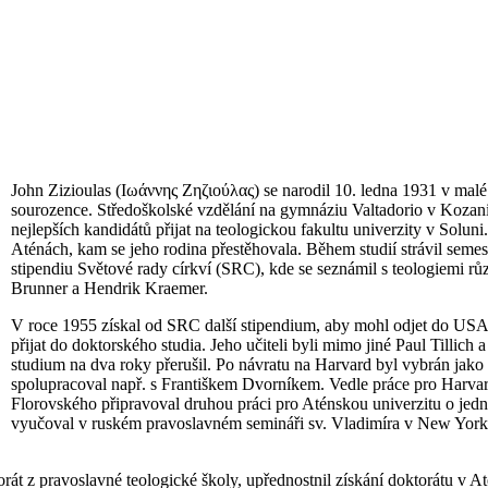
John Zizioulas (Ιωάννης Ζηζιούλας) se narodil 10. ledna 1931 v malé 
sourozence. Středoškolské vzdělání na gymnáziu Valtadorio v Kozani
nejlepších kandidátů přijat na teologickou fakultu univerzity v Soluni
Aténách, kam se jeho rodina přestěhovala. Během studií strávil sem
stipendiu Světové rady církví (SRC), kde se seznámil s teologiemi r
Brunner a Hendrik Kraemer.
V roce 1955 získal od SRC další stipendium, aby mohl odjet do USA n
přijat do doktorského studia. Jeho učiteli byli mimo jiné Paul Tillich
studium na dva roky přerušil. Po návratu na Harvard byl vybrán jak
spolupracoval např. s Františkem Dvorníkem. Vedle práce pro Harva
Florovského připravoval druhou práci pro Aténskou univerzitu o jednot
vyučoval v ruském pravoslavném semináři sv. Vladimíra v New Yor
t z pravoslavné teologické školy, upřednostnil získání doktorátu v Até