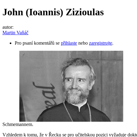
John (Ioannis) Zizioulas
autor:
Martin Vaňáč
Pro psaní komentářů se
přihlaste
nebo
zaregistrujte
.
Schmemannem.
Vzhledem k tomu, že v Řecku se pro učitelskou pozici vyžaduje doktorá