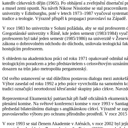
katedře církevních dějin (1965). Po obhájení a zveřejnění disertační 
a musel zemi opustit. Na návrh Nikose Nissiotise se stal pracovníkem
univerzity v Edinburghu, poté v letech 1973–1987 vyučoval systemati
tradice a teologie. Výrazně přispěl k propagaci pravoslaví na Západě.
V roce 1983 ho univerzita v Soluni požádala, aby se stal profesorem
Gregoriánské univerzity v Římě, kde jeden semestr (1983/1984) vyučov
profesorem byl také jeden semestr (1985/1986) na univerzitě v Ženev
zákona o dobrovolném odchodu do důchodu, usilovala teologická fakul
hostujícím profesorem.
S ohledem na akademickou práci od roku 1971 opakovaně odmítal návr
teologickým poradcem a jeho představitelem s celosvětovým uznáním 
dosazen na trůn jako metropolita pergamonský.
Od svého ustanovení se stal důležitou postavou dialogu mezi autokef
Výbor zasedal od roku 1992 a jeho práce vyvrcholila na samotném kon
tradici označující neortodoxní křesťanské skupiny jako církve. Navzd
Reprezentoval Ekumenický patriarchát při řadě oficiálních ekumenický
plenární komise. Na světové konferenci komise v roce 1993 v Santiag
předsedal bilaterálnímu dialogu s anglikánskou církví. Výrazně se za
pravoslavného výboru pro ochranu přírodního prostředí. V roce 2015
V roce 1993 se stal členem Akademie v Aténách, v roce 2002 byl jejím