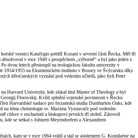
horské vesnici Katafygio poblíž Kozani v severní části Řecka. Měl tři
 absolvoval v roce 1949 s prospěchem „výborně“ a byl jako jeden z
. Po dvou letech přestoupil na teologickou fakultu univerzity v
estr 1954/1955 na Ekumenickém institutu v Bossey ve Švýcarsku díky
ůzných křesťanských vyznání pod vedením učitelů, jako byli Peter
a Harvard Univerzity, kde získal titul Master of Theology a byl
 a Georgij Florovskij. Kvůli splnění vojenské povinnosti v Řecku
o člen Harvardské nadace pro byzantská studia Dumbarton Oaks, kde
rd na téma christologie sv. Maxima Vyznavače pod vedením
ě církve v eucharistii a biskupovi prvních tří století. Zároveň
ku, kde se setkal s Johnem Meyendorfem a Alexandrem
nách, kam se v roce 1964 vrátil a stal se asistentem G. Konidarise na