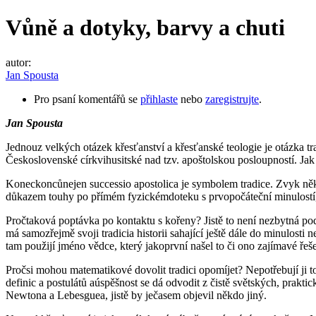
Vůně a dotyky, barvy a chuti
autor:
Jan Spousta
Pro psaní komentářů se
přihlaste
nebo
zaregistrujte
.
Jan Spousta
Jednouz velkých otázek křesťanství a křesťanské teologie je otázka
Československé církvihusitské nad tzv. apoštolskou posloupností. Jak
Koneckoncůnejen successio apostolica je symbolem tradice. Zvyk někte
důkazem touhy po přímém fyzickémdoteku s prvopočáteční minulostí, 
Pročtaková poptávka po kontaktu s kořeny? Jistě to není nezbytná pod
má samozřejmě svoji tradicia historii sahající ještě dále do minulosti
tam použijí jméno vědce, který jakoprvní našel to či ono zajímavé ř
Pročsi mohou matematikové dovolit tradici opomíjet? Nepotřebují ji 
definic a postulátů aúspěšnost se dá odvodit z čistě světských, prakti
Newtona a Lebesguea, jistě by ječasem objevil někdo jiný.