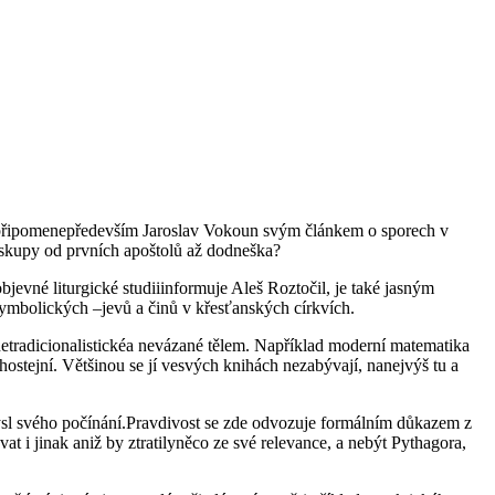
ji připomenepředevším Jaroslav Vokoun svým článkem o sporech v
biskupy od prvních apoštolů až dodneška?
evné liturgické studiiinformuje Aleš Roztočil, je také jasným
ymbolických –jevů a činů v křesťanských církvích.
netradicionalistickéa nevázané tělem. Například moderní matematika
lhostejní. Většinou se jí vesvých knihách nezabývají, nanejvýš tu a
mysl svého počínání.Pravdivost se zde odvozuje formálním důkazem z
at i jinak aniž by ztratilyněco ze své relevance, a nebýt Pythagora,