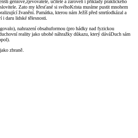
tí géniové,zjevovatelé, učitelé a zároveň i příklady praktického
vyslovitele. Zato my křesťané si svéhoKrista musíme pustit mnohem
ralizující žvanění. Památka, kterou nám Ježíš před smrtíodkázal a
 i daru lidské tělesnosti.
fungovalo), nahrazení obsahuformou (pro hádky nad fyzickou
zy“ duchovní reality jako ubohé náhražky důkazu, který dáváDuch sám
pol).
jako zbraně.