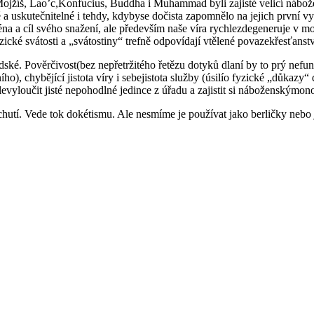
jžíš, Lao’c,Konfucius, Buddha i Muhammad byli zajisté velicí náboženš
é a uskutečnitelné i tehdy, kdybyse dočista zapomnělo na jejich první 
na a cíl svého snažení, ale především naše víra rychlezdegeneruje v mo
cké svátosti a „svátostiny“ trefně od­po­vídají vtělené povazekřesťanství
idské. Pověrčivost(bez nepřetržitého řetězu dotyků dlaní by to prý ne
ho), chybějící jistota víry i sebejistota služby (úsilío fyzické „důka
vyloučit jisté nepohodlné jedince z úřadu a zajistit si náboženskýmono
utí. Vede tok dokétismu. Ale nesmíme je používat jako berličky nebo 