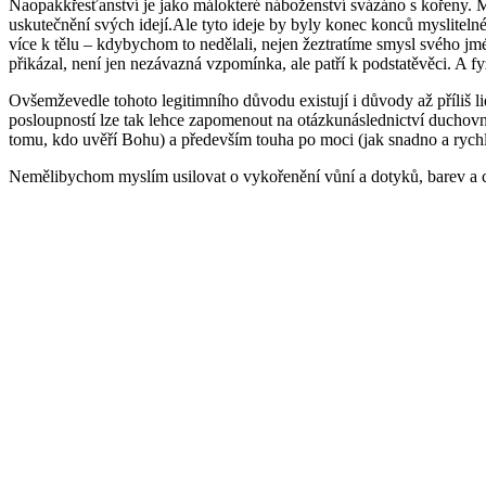
Naopakkřesťanství je jako málokteré náboženství svázáno s kořeny. Mo
uskutečnění svých idejí.Ale tyto ideje by byly konec konců mysliteln
více k tělu – kdybychom to nedělali, nejen žeztratíme smysl svého jmé
přikázal, není jen nezávazná vzpomínka, ale patří k podstatěvěci. A fyzi
Ovšemževedle tohoto legitimního důvodu existují i důvody až příliš l
posloupností lze tak lehce zapomenout na otázkunáslednictví duchovní
tomu, kdo uvěří Bohu) a především touha po moci (jak snadno a rychle
Nemělibychom myslím usilovat o vykořenění vůní a dotyků, barev a ch