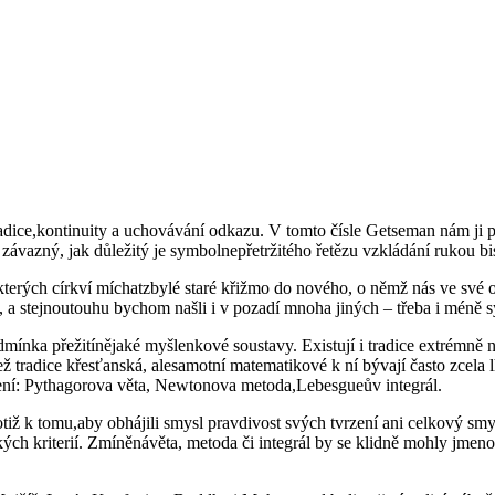
 tradice,kontinuity a uchovávání odkazu. V tomto čísle Getseman nám 
 závazný, jak důležitý je symbolnepřetržitého řetězu vzkládání rukou 
rých církví míchatzbylé staré křižmo do nového, o němž nás ve své obj
a stejnoutouhu bychom našli i v pozadí mnoha jiných – třeba i méně s
mínka přežitínějaké myšlenkové soustavy. Existují i tradice extrémně 
 než tradice křesťanská, alesamotní matematikové k ní bývají často zcela 
ešení: Pythagorova věta, Newtonova metoda,Lebesgueův integrál.
totiž k tomu,aby obhájili smysl pravdivost svých tvrzení ani celkový s
ckých kriterií. Zmíněnávěta, metoda či integrál by se klidně mohly jmenov