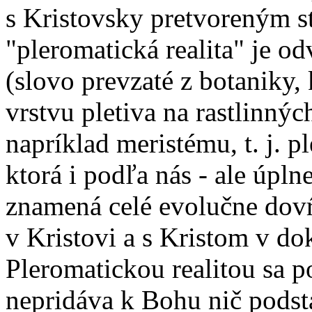
s Kristovsky pretvoreným 
"pleromatická realita" je 
(slovo prevzaté z botaniky,
vrstvu pletiva na rastlinný
napríklad meristému, t. j. p
ktorá i podľa nás - ale úpl
znamená celé evolučne dovŕ
v Kristovi a s Kristom v do
Pleromatickou realitou sa 
nepridáva k Bohu nič podst