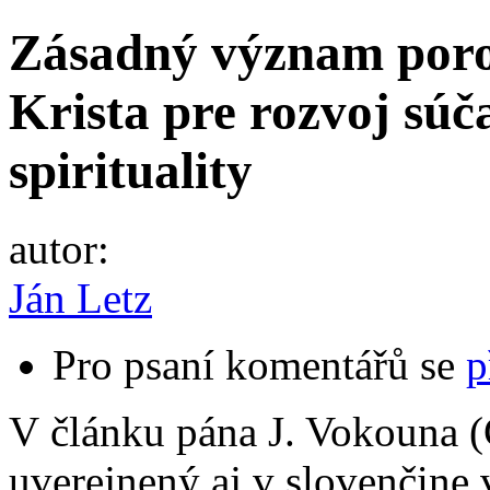
Zásadný význam por
Krista pre rozvoj súč
spirituality
autor:
Ján Letz
Pro psaní komentářů se
p
V článku pána J. Vokouna (
uverejnený aj v slovenčine 