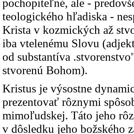
pochopiteľné, ale - predovš
teologického hľadiska - nes
Krista v kozmických až stv
iba vtelenému Slovu (adjek
od substantíva .stvorenstvo"
stvorenú Bohom).
Kristus je výsostne dynami
prezentovať rôznymi spôsobm
mimoľudskej. Táto jeho rôz
v dôsledku jeho božského z