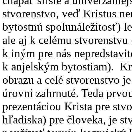
chápať širšie a univerzálnej
stvorenstvo, veď Kristus nem
bytostnú spolunáležitosť) l
ale aj k celému stvorenstvu
k iným pre nás nepredstavi
k anjelským bytostiam). Kr
obrazu a celé stvorenstvo j
úrovni zahrnuté. Teda prvo
prezentáciou Krista pre stv
hľadiska) pre človeka, je s