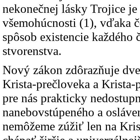
nekonečnej lásky Trojice je
všemohúcnosti (1), vďaka 
spôsob existencie každého 
stvorenstva.
Nový zákon zdôrazňuje dve z
Krista-prečloveka a Krista-
pre nás prakticky nedostupn
nanebovstúpeného a osláven
nemôžeme zúžiť len na Krist