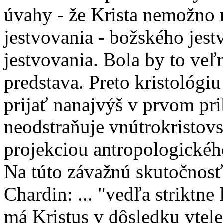
úvahy - že Krista nemožno
jestvovania - božského jes
jestvovania. Bola by to ve
predstava. Preto kristológi
prijať nanajvýš v prvom pri
neodstraňuje vnútrokristovs
projekciou antropologickéh
Na túto závažnú skutočnosť
Chardin: ... "vedľa striktne
má Kristus v dôsledku vtelen