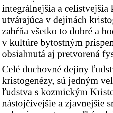
integrálnejšia a celistvejšia
utvárajúca v dejinách krist
zahŕňa všetko to dobré a ho
v kultúre bytostným prispen
obsiahnutá aj pretvorená fy
Celé duchovné dejiny ľudstv
kristogenézy, sú jedným ve
ľudstva s kozmickým Kristo
nástojčivejšie a zjavnejšie