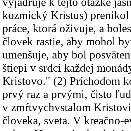
vyjadruje k tejto otázke jas
kozmický Kristus) prenikol 
práce, ktorá oživuje, a boles
človek rastie, aby mohol by
umenšuje, aby bol posvätený
štiepi v srdci každej monády,
Kristovo." (2) Príchodom k
prvý raz a prvými, čisto ľu
v zmŕtvychvstalom Kristovi,
človeka, sveta. V kreačno-e