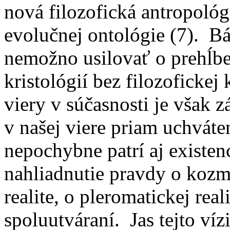
nová filozofická antropológ
evolučnej ontológie (7). Bá
nemožno usilovať o prehĺbe
kristológií bez filozofickej 
viery v súčasnosti je však z
v našej viere priam uchváte
nepochybne patrí aj existen
nahliadnutie pravdy o kozm
realite, o pleromatickej reali
spoluutváraní. Jas tejto ví