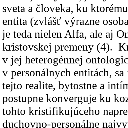
sveta a človeka, ku ktorému
entita (zvlášť výrazne oso
je teda nielen Alfa, ale aj 
kristovskej premeny (4). Kr
v jej heterogénnej ontologi
v personálnych entitách, sa
tejto realite, bytostne a int
postupne konverguje ku ko
tohto kristifikujúceho napr
duchovno-personálne najvyv