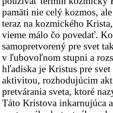
používať termín kozmický 
pamäti nie celý kozmos, ale
teraz na kozmického Krista
vieme málo čo povedať. Koz
samopretvorený pre svet ta
v ľubovoľnom stupni a rozs
hľadiska je Kristus pre sve
aktivitou, rozhodujúcim ak
pretvárania sveta, ktoré n
Táto Kristova inkarnujúca a