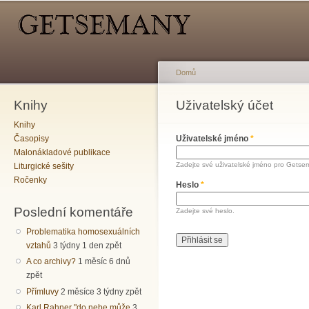
Hlavní menu
Sekundární menu
Př
hl
o
Domů
Knihy
Jste zde
Uživatelský účet
Hlavní záložky
Knihy
Časopisy
Uživatelské jméno
*
Malonákladové publikace
Zadejte své uživatelské jméno pro Getse
Liturgické sešity
Ročenky
Heslo
*
Poslední komentáře
Zadejte své heslo.
Problematika homosexuálních
vztahů
3 týdny 1 den zpět
A co archivy?
1 měsíc 6 dnů
zpět
Přímluvy
2 měsíce 3 týdny zpět
Karl Rahner "do nebe může
3