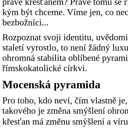
právě křesťanem? Právě tomu se ří
kým být chceme. Víme jen, co nec
bezbožníci...
Rozpoznat svoji identitu, uvědomit 
staletí vyrostlo, to není žádný lux
ohromná stabilita oblíbené pyram
římskokatolické církvi.
Mocenská pyramida
Pro toho, kdo neví, čím vlastně je
takového je změna smýšlení ohro
křesťan má změnu smýšlení a víru