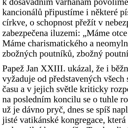
k dosavadním varhanám povolíme o
kancionálů připustíme i některé pí
církve, o schopnost přežít v nebezp
zabezpečena iluzemi: „Máme otce 
Máme charismatického a neomylné
zbožných poutníků, zbožný poutní
Papež Jan XXIII. ukázal, že i běžn
vyžaduje od představených všech 
času a v jejich světle kriticky roz
na posledním koncilu se o tuhle r
už je dávno pryč, dnes se spíš nap
jisté vatikánské kongregace, která v