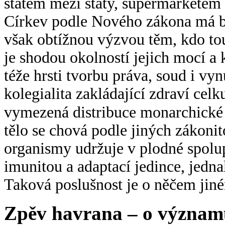
státem mezi státy, supermarketem
Církev podle Nového zákona má bý
však obtížnou výzvou těm, kdo tou
je shodou okolností jejich mocí 
téže hrsti tvorbu práva, soud i vyn
kolegialita zakládající zdraví celk
vymezená distribuce monarchické 
tělo se chová podle jiných zákoni
organismy udržuje v plodné spol
imunitou a adaptací jedince, jedn
Taková poslušnost je o něčem jiné
Zpěv havrana – o význam