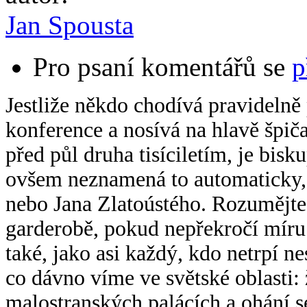
Jan Spousta
Pro psaní komentářů se
p
Jestliže někdo chodívá pravidelně
konference a nosívá na hlavě špič
před půl druha tisíciletím, je bis
ovšem neznamená to automaticky,
nebo Jana Zlatoústého. Rozumějte 
garderobě, pokud nepřekročí míru
také, jako asi každý, kdo netrpí ne
co dávno víme ve světské oblasti:
malostranských palácích a ohání 