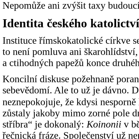
Nepomůže ani zvýšit taxy budoucí
Identita českého katolictv
Instituce římskokatolické církve se 
to není pomluva ani škarohlídství,
a ctihodných papežů konce druhého 
Koncilní diskuse požehnaně poran
sebevědomí. Ale to už je dávno. 
neznepokojuje, že kdysi nesporně 
zůstaly jakoby mimo zorné pole d
stříbra“ je dokonalý:
Koinonii
v bě
řečnická fráze. Společenství už n