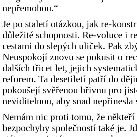
nepřemohou.“
Je po staletí otázkou, jak re-konstr
důležité schopnosti. Re-voluce i r
cestami do slepých uliček. Pak zb
Neuspokojí znovu se pokusit o rece
dalších třicet let, jejich systemat
reforem. Ta desetiletí patří do děj
pokoušejí svěřenou hřivnu pro jis
neviditelnou, aby snad nepřinesla
Nemám nic proti tomu, že někteří 
bezpochyby společností také je. Jd