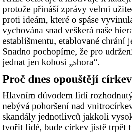
protože přináší zprávy velmi užit
proti ideám, které o spáse vyvinul
vychována snad veškerá naše hierar
establišmentu, etablované chrání j
Snadno pochopíme, že pro udržení
jednat jen kohosi „shora“.
Proč dnes opouštějí církev
Hlavním důvodem lidí rozhodnutých
nebývá pohoršení nad vnitrocírk
skandály jednotlivců jakkoli vys
tvořit lidé, bude církev jistě trp