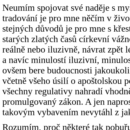
Neumím spojovat své naděje s myš
tradování je pro mne něčím v živo
stejných důvodů je pro mne s křes
starých zlatých časů církevní vážno
reálně nebo iluzivně, návrat zpět 
a navíc minulostí iluzivní, minul
ovšem bere budoucnosti jakoukoli
včetně všeho úsilí o apoštolskou p
všechny regulativy nahradí vhodn
promulgovaný zákon. A jen napros
takovým vybavením nevytáhl z jak
Rozumím, proč některé tak pobuřuj