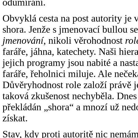
odumírání.
Obvyklá cesta na post autority je 
shora. Jenže s jmenovací bullou s
jmenování
, nikoli věrohodnost
ro
faráře, jáhna, katechety. Naši hier
jejich programy jsou nabité a nast
faráře, řeholnici miluje. Ale neček
Důvěryhodnost role založí právě j
taková zkušenost nechyběla. Dnes 
překládán „shora“ a mnozí už nedo
získat.
Stav, kdy proti autoritě nic nemá