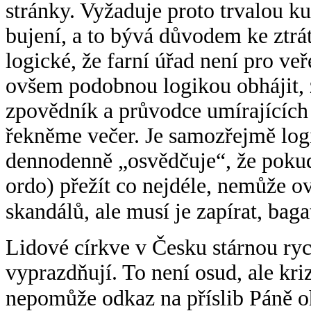
stránky. Vyžaduje proto trvalou k
bujení, a to bývá důvodem ke ztrátě
logické, že farní úřad není pro ve
ovšem podobnou logikou obhájit, ž
zpovědník a průvodce umírajících
řekněme večer. Je samozřejmě logi
dennodenně „osvědčuje“, že pokud
ordo) přežít co nejdéle, nemůže ov
skandálů, ale musí je zapírat, bag
Lidové církve v Česku stárnou rych
vyprazdňují. To není osud, ale kr
nepomůže odkaz na příslib Páně o