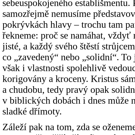
sebeuspokojeného establišmentu. 
samozřejmě nemusíme představova
pokrývkách hlavy – trochu tam pat
řekneme: proč se namáhat, vždyť 
jisté, a každý svého štěstí strůjce
co „zavedený“ nebo „solidní“. To j
však i vlastnosti spolehlivě vedouc
korigovány a kroceny. Kristus sám
a chudobu, tedy pravý opak solidn
v biblických dobách i dnes může n
sladké dřímoty.
Záleží pak na tom, zda se oženem