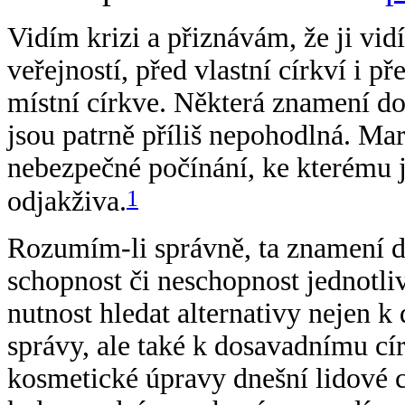
Vidím krizi a přiznávám, že ji vidí
veřejností, před vlastní církví i 
místní církve. Některá znamení dob
jsou patrně příliš nepohodlná. Ma
nebezpečné počínání, ke kterému j
1
odjakživa.
Rozumím-li správně, ta znamení d
schopnost či neschopnost jednotliv
nutnost hledat alternativy nejen k
správy, ale také k dosavadnímu cí
kosmetické úpravy dnešní lidové cí