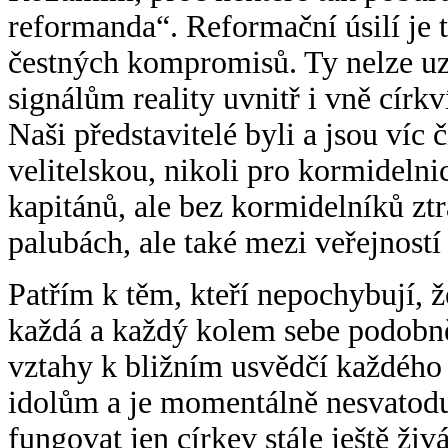
reformanda“. Reformační úsilí je
čestných kompromisů. Ty nelze uz
signálům reality uvnitř i vně církv
Naši představitelé byli a jsou víc 
velitelskou, nikoli pro kormidelni
kapitánů, ale bez kormidelníků zt
palubách, ale také mezi veřejnost
Patřím k těm, kteří nepochybují, 
každá a každý kolem sebe podobně 
vztahy k bližním usvědčí každého 
idolům a je momentálně nesvatodu
fungovat jen církev stále ještě živ