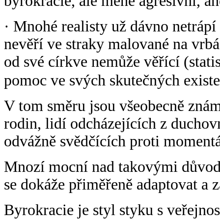
byrokracie, ale méně agresivní, an
· Mnohé realisty už dávno netrápí i
nevěří ve straky malované na vrbác
od své církve nemůže věřící (stat
pomoc ve svých skutečných existe
V tom směru jsou všeobecně znám
rodin, lidí odcházejících z duchov
odvážně svědčících proti moment
Mnozí mocní nad takovými důvody 
se dokáže přiměřeně adaptovat a 
Byrokracie je styl styku s veřejnos