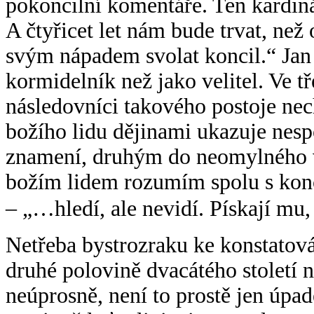
pokoncilní komentáře. Ten kardinál
A čtyřicet let nám bude trvat, než
svým nápadem svolat koncil.“ Jan 
kormidelník než jako velitel. Ve 
následovníci takového postoje nech
božího lidu dějinami ukazuje nespo
znamení, druhým do neomylného vel
božím lidem rozumím spolu s konc
– „…hledí, ale nevidí. Pískají mu,
Netřeba bystrozraku ke konstatová
druhé polovině dvacátého století n
neúprosně, není to prostě jen úpa