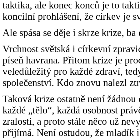
taktika, ale konec konců je to tak
koncilní prohlášení, že církev je 
Ale spása se děje i skrze krize, ba
Vrchnost světská i církevní zpravi
píseň havrana. Přitom krize je pro
veledůležitý pro každé zdraví, ted
společenství. Kdo znovu nalezl zt
Taková krize ostatně není žádnou o
každé „tělo“, každá osobnost právě
zralosti, a proto stále něco už ne
přijímá. Není ostudou, že mladík i