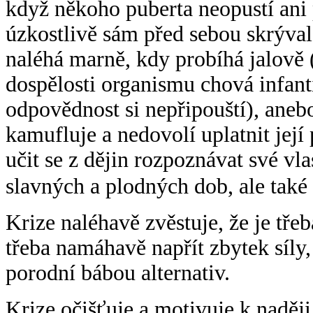
když někoho puberta neopustí ani 
úzkostlivě sám před sebou skrýval.
naléhá marně, kdy probíhá jalově (
dospělosti organismu chová infant
odpovědnost si nepřipouští), aneb
kamufluje a nedovolí uplatnit její
učit se z dějin rozpoznávat své vla
slavných a plodných dob, ale také
Krize naléhavě zvěstuje, že je tře
třeba namáhavě napřít zbytek síly
porodní bábou alternativ.
Krize očišťuje a motivuje k naději. 