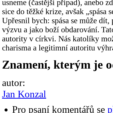
usneme (častější případ), anebo 
sice do těžké krize, avšak „spása s
Upřesnil bych: spása se může dít, 
výzvu a jako boží obdarování. Tato
autority v církvi. Nás katolíky m
charisma a legitimní autoritu výh
Znamení, kterým je 
autor:
Jan Konzal
Pro psaní komentářů se
p