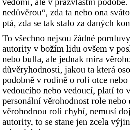
vědomí, ale v prazvláštní podobě.
nedůvěrou“, zda ta nebo ona sváto
ptá, zda se tak stalo za daných ko
To všechno nejsou žádné pomluvy 
autority v božím lidu ovšem v pos
nebo bulla, ale jednak míra věroh
důvěryhodnosti, jakou ta která os
podobně v rodině o roli otce nebo 
vedoucího nebo vedoucí, platí to 
personální věrohodnost role nebo 
věrohodnou roli chybí, nemusí doj
autority, to se stane jen zcela výj