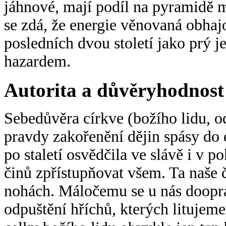
jáhnové, mají podíl na pyramidě mo
se zdá, že energie věnovaná obha
posledních dvou století jako prý 
hazardem.
Autorita a důvěryhodnost
Sebedůvěra církve (božího lidu, od
pravdy zakořenění dějin spásy do d
po staletí osvědčila ve slávě i v p
činů zpřístupňovat všem. Ta naše 
nohách. Máločemu se u nás doopra
odpuštění hříchů, kterých litujem