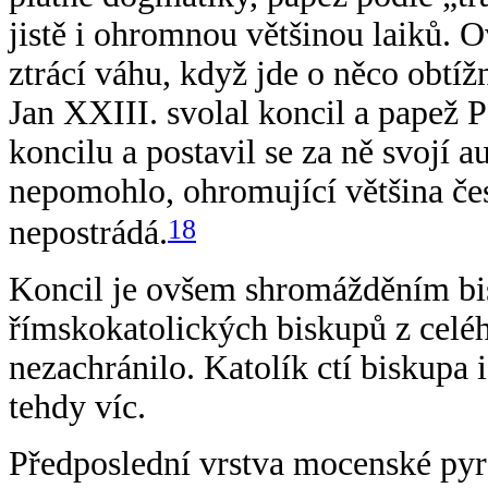
jistě i ohromnou většinou laiků. 
ztrácí váhu, když jde o něco obtíž
Jan XXIII. svolal koncil a papež 
koncilu a postavil se za ně svojí a
nepomohlo, ohromující většina če
18
nepostrádá.
Koncil je ovšem shromážděním bi
římskokatolických biskupů z celé
nezachránilo. Katolík ctí biskupa
tehdy víc.
Předposlední vrstva mocenské pyr