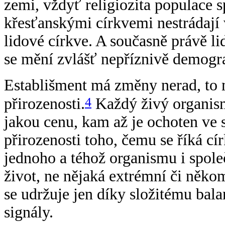
zemi, vždyť religiozita populace 
křesťanskými církvemi nestrádají v
lidové církve. A současně právě 
se mění zvlášť nepříznivě demogra
Establišment má změny nerad, to mu
4
přirozenosti.
Každý živý organismus
jakou cenu, kam až je ochoten ve s
přirozenosti toho, čemu se říká cí
jednoho a téhož organismu i spole
život, ne nějaká extrémní či něko
se udržuje jen díky složitému bal
signály.