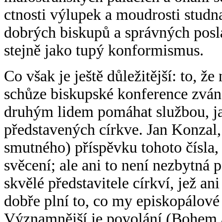
ctnosti výlupek a moudrosti studn
dobrých biskupů a správných posl
stejně jako tupý konformismus.
Co však je ještě důležitější: to, že
schůze biskupské konference zvá
druhým lidem pomáhat službou, 
představených církve. Jan Konzal,
smutného) příspěvku tohoto čísla
svěcení; ale ani to není nezbytná
skvělé představitele církví, jež an
dobře plní to, co my episkopálové
Významnější je povolání (Bohem a 