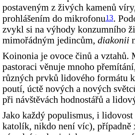
postaveným z živých kamenů víry, 
13
prohlášením do mikrofonu
. Po
zvykl si na výhody konzumního ži
mimořádným jedincům,
diakonii
n
Koinonia je ovoce činů a vztahů. 
pastoraci věnuje mnoho přemítání,
různých prvků lidového formátu ka
poutí, úctě nových a nových světc
při návštěvách hodnostářů a lidov
Jako každý populismus, i lidovost 
katolík, nikdo není víc), případně 