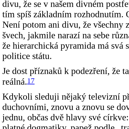
divu, že se v našem divném postf
tím spíš základním rozhodnutím. O
Není potom ani divu, že všechny z
švech, jakmile narazí na sebe růz
že hierarchická pyramida má svá s
politice státu.
Je dost příznaků k podezření, že t
17
reálná.
Kdykoli sleduji nějaký televizní
duchovními, znovu a znovu se doví
jednu, občas dvě hlavy své církve:
platné dogmatiky, papež podle „tra