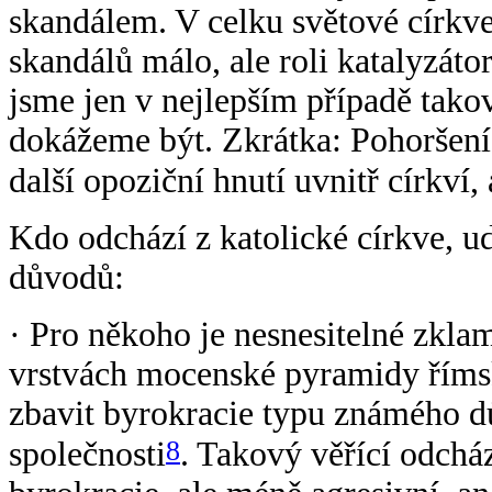
skandálem. V celku světové církve
skandálů málo, ale roli katalyzáto
jsme jen v nejlepším případě takov
dokážeme být. Zkrátka: Pohoršení
další opoziční hnutí uvnitř církví,
Kdo odchází z katolické církve, ud
důvodů:
· Pro někoho je nesnesitelné zkl
vrstvách mocenské pyramidy římsko
zbavit byrokracie typu známého dů
8
společnosti
. Takový věřící odchází