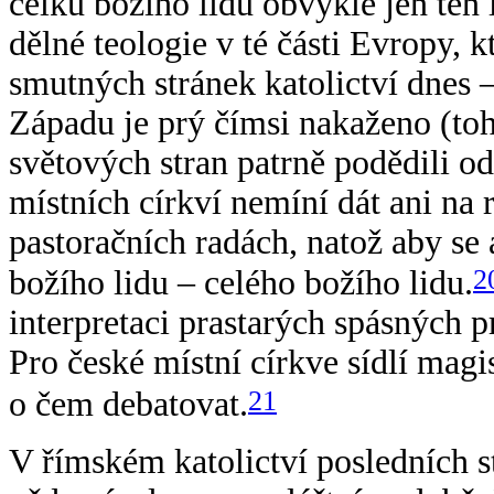
celku božího lidu obvykle jen ten 
dělné teologie v té části Evropy, 
smutných stránek katolictví dnes –
Západu je prý čímsi nakaženo (toh
světových stran patrně podědili od
místních církví nemíní dát ani na
pastoračních radách, natož aby se 
2
božího lidu – celého božího lidu.
interpretaci prastarých spásných 
Pro české místní církve sídlí magi
21
o čem debatovat.
V římském katolictví posledních s