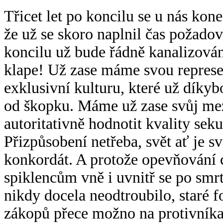
Třicet let po koncilu se u nás kon
že už se skoro naplnil čas požado
koncilu už bude řádně kanalizová
klape! Už zase máme svou represen
exklusivní kulturu, které už díky
od škopku. Máme už zase svůj mez
autoritativně hodnotit kvality seku
Přizpůsobení netřeba, svět ať je s
konkordát. A protože opevňování 
spiklencům vně i uvnitř se po smrt
nikdy docela neodtroubilo, staré f
zákopů přece možno na protivníka