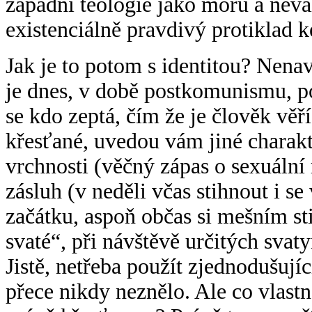
západní teologie jako moru a neváh
existenciálně pravdivý protiklad k
Jak je to potom s identitou? Nenav
je dnes, v době postkomunismu, 
se kdo zeptá, čím že je člověk věř
křesťané, uvedou vám jiné charakte
vrchnosti (věčný zápas o sexuáln
zásluh (v neděli včas stihnout i 
začátku, aspoň občas si mešním sti
svaté“, při návštěvě určitých svat
Jistě, netřeba použít zjednodušujíc
přece nikdy neznělo. Ale co vlastn