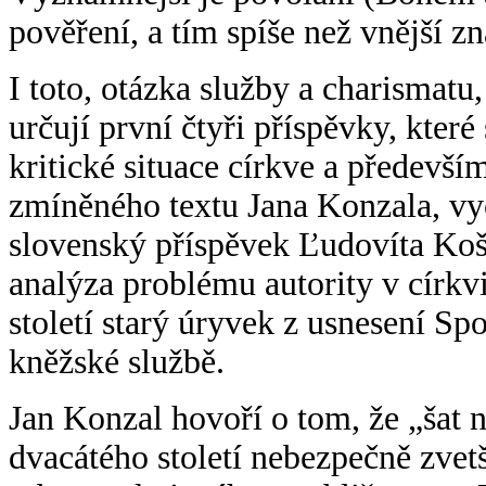
pověření, a tím spíše než vnější z
I toto, otázka služby a charismatu,
určují první čtyři příspěvky, kter
kritické situace církve a předevší
zmíněného textu Jana Konzala, vyc
slovenský příspěvek Ľudovíta Koš
analýza problému autority v církvi
století starý úryvek z usnesení S
kněžské službě.
Jan Konzal hovoří o tom, že „šat 
dvacátého století nebezpečně zvetš