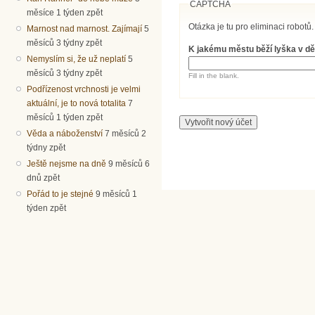
CAPTCHA
měsíce 1 týden zpět
Otázka je tu pro eliminaci robotů.
Marnost nad marnost. Zajímají
5
měsíců 3 týdny zpět
K jakému městu běží lyška v dě
Nemyslím si, že už neplatí
5
měsíců 3 týdny zpět
Fill in the blank.
Podřízenost vrchnosti je velmi
aktuální, je to nová totalita
7
měsíců 1 týden zpět
Věda a náboženství
7 měsíců 2
týdny zpět
Ještě nejsme na dně
9 měsíců 6
dnů zpět
Pořád to je stejné
9 měsíců 1
týden zpět