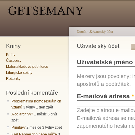
Hlavní menu
Sekundární menu
Př
hl
o
Domů
›
Uživatelský účet
Knihy
Jste zde
Uživatelský účet
Hlavní záložky
Knihy
Časopisy
Uživatelské jméno
Malonákladové publikace
Liturgické sešity
Mezery jsou povoleny; i
Ročenky
apostrofů a podtržítek.
Poslední komentáře
E-mailová adresa
*
Problematika homosexuálních
vztahů
3 týdny 1 den zpět
Zadejte platnou e-mailo
A co archivy?
1 měsíc 6 dnů
E-mailová adresa se nez
zpět
zapomenutého hesla neb
Přímluvy
2 měsíce 3 týdny zpět
Karl Rahner "do nebe může
3