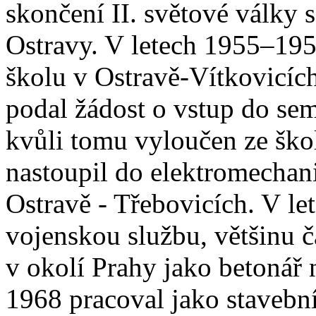
skončení II. světové války 
Ostravy. V letech 1955–19
školu v Ostravě-Vítkovicích
podal žádost o vstup do se
kvůli tomu vyloučen ze ško
nastoupil do elektromechani
Ostravě - Třebovicích. V l
vojenskou službu, většinu 
v okolí Prahy jako betonář 
1968 pracoval jako stavebn