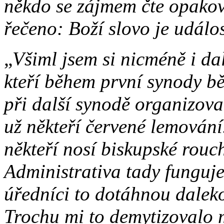
někdo se zájmem čte opako
řečeno: Boží slovo je událost
„
Všiml jsem si nicméně i da
kteří během první synody běh
při další synodě organizoval
už někteří červené lemování
někteří nosí biskupské rouch
Administrativa tady funguje
úředníci to dotáhnou daleko
Trochu mi to demytizovalo 