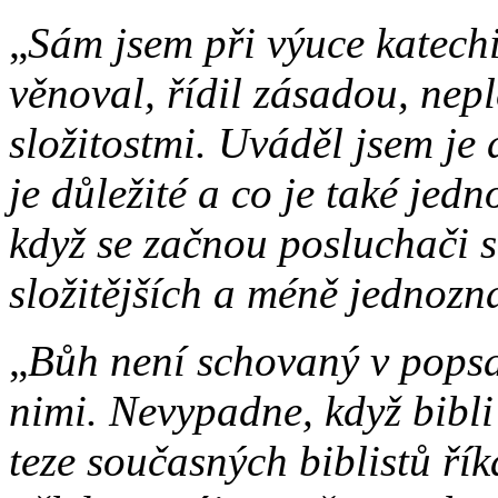
„
Sám jsem při výuce katechi
věnoval, řídil zásadou, nep
složitostmi. Uváděl jsem je
je důležité a co je také jed
když se začnou posluchači s
složitějších a méně jednozna
„
Bůh není schovaný v popsa
nimi. Nevypadne, když bibli 
teze současných biblistů řík