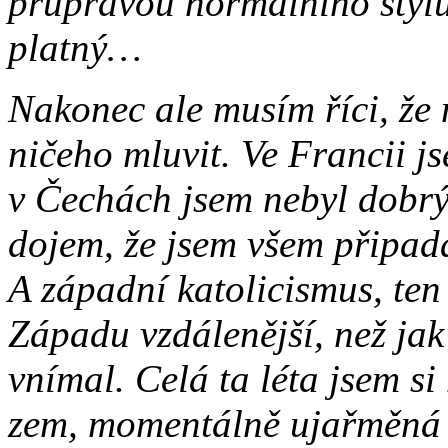
průpravou normálního stylu.
platný…
Nakonec ale musím říci, že 
ničeho mluvit. Ve Francii j
v Čechách jsem nebyl dobr
dojem, že jsem všem připada
A západní katolicismus, ten
Západu vzdálenější, než jak
vnímal. Celá ta léta jsem si
zem, momentálně ujařměná a