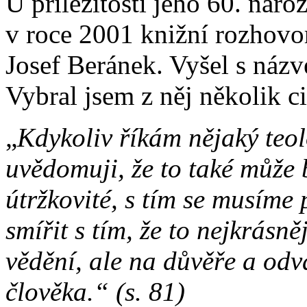
U příležitosti jeho 60. naro
v roce 2001 knižní rozhovo
Josef Beránek. Vyšel s ná
Vybral jsem z něj několik ci
„
Kdykoliv říkám nějaký teolo
uvědomuji, že to také může b
útržkovité, s tím se musíme
smířit s tím, že to nejkrásně
vědění, ale na důvěře a odv
člověka.“ (s. 81)