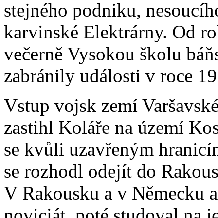
stejného podniku, nesoucíh
karvinské Elektrárny. Od r
večerně Vysokou školu báňs
zabránily události v roce 1
Vstup vojsk zemí Varšavsk
zastihl Koláře na území Kos
se kvůli uzavřeným hranicí
se rozhodl odejít do Rakous
V Rakousku a v Německu a
noviciát, poté studoval na 