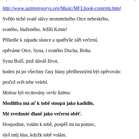
http://www.saintgregorys.org/Music/MFLbook-contents.html
Světlo tiché svaté slávy nesmrtelného Otce nebeského,
svatého, blaženého, Ježíši Kriste!
Přišedše k západu slunce a spatřivše záři večerní,
opěváme Otce, Syna, i svatého Ducha, Boha.
Synu Boží, jenž dáváš život,
hoden jsi po všechny časy hlasy přelíbeznými být opěvován:
pročež svět tebe velebí.
Mohou být recitovány verše
žalmu:
Modlitba má ať k tobě stoupá jako kadidlo,
Mé zvednuté dlaně jako večerní oběť.
Hospodine, volám k tobě, pospěš mi na pomoc,
slyš můj hlas, kdyžk tobě volám.