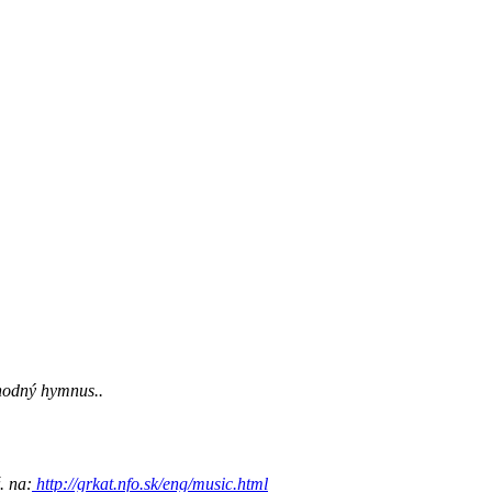
vhodný hymnus..
. na:
http://grkat.nfo.sk/eng/music.html