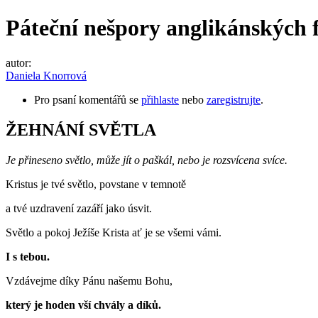
Páteční nešpory anglikánských 
autor:
Daniela Knorrová
Pro psaní komentářů se
přihlaste
nebo
zaregistrujte
.
ŽEHNÁNÍ SVĚTLA
Je přineseno světlo, může jít o paškál, nebo je rozsvícena svíce.
Kristus je tvé světlo, povstane v temnotě
a tvé uzdravení zazáří jako úsvit.
Světlo a pokoj Ježíše Krista ať je se všemi vámi.
I s tebou.
Vzdávejme díky Pánu našemu Bohu,
který je hoden vší chvály a díků.