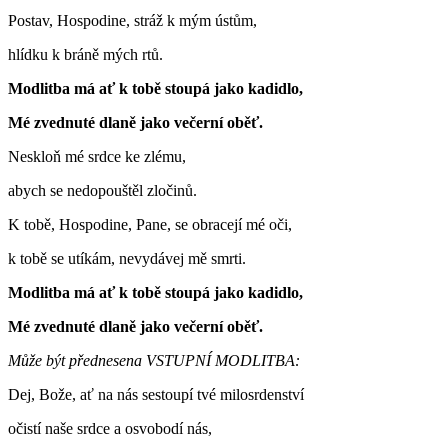
Postav, Hospodine, stráž k mým ústům,
hlídku k bráně mých rtů.
Modlitba má ať k tobě stoupá jako kadidlo,
Mé zvednuté dlaně jako večerní oběť.
Neskloň mé srdce ke zlému,
abych se nedopouštěl zločinů.
K tobě, Hospodine, Pane, se obracejí mé oči,
k tobě se utíkám, nevydávej mě smrti.
Modlitba má ať k tobě stoupá jako kadidlo,
Mé zvednuté dlaně jako večerní oběť.
Může být přednesena VSTUPNÍ MODLITBA:
Dej, Bože, ať na nás sestoupí tvé milosrdenství
očistí naše srdce a osvobodí nás,