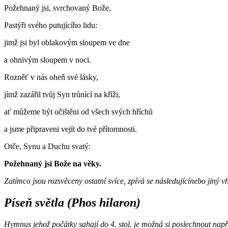
Požehnaný jsi, svrchovaný Bože,
Pastýři svého putujícího lidu:
jimž jsi byl oblakovým sloupem ve dne
a ohnivým sloupem v noci.
Rozněť v nás oheň své lásky,
jímž zazářil tvůj Syn trůnící na kříži,
ať můžeme být očištěni od všech svých hříchů
a jsme připraveni vejít do tvé přítomnosti.
Otče, Synu a Duchu svatý:
Požehnaný jsi Bože na věky.
Zatímco jsou rozsvěceny ostatní svíce, zpívá se následujícínebo jiný 
Píseň světla (Phos hilaron)
Hymnus jehož počátky sahají do 4. stol. je možná si poslechnout např