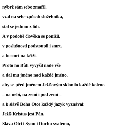
nýbrž sám sebe zmařil,
vzal na sebe způsob služebníka,
stal se jedním z lidí.
A v podobě člověka se ponížil,
v poslušnosti podstoupil i smrt,
a to smrt na kříži.
Proto ho Bůh vyvýšil nade vše
a dal mu jméno nad každé jméno,
aby se před jménem Ježíšovým sklonilo každé koleno
– na nebi, na zemi i pod zemí –
a k slávě Boha Otce každý jazyk vyznával:
Ježíš Kristus jest Pán.
Sláva Otci i Synu i Duchu svatému,