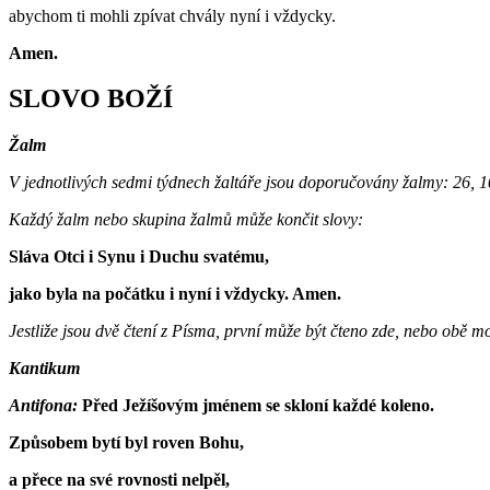
abychom ti mohli zpívat chvály nyní i vždycky.
Amen.
SLOVO BOŽÍ
Žalm
V jednotlivých sedmi týdnech žaltáře jsou doporučovány žalmy: 26, 10
Každý žalm nebo skupina žalmů může končit slovy:
Sláva Otci i Synu i Duchu svatému,
jako byla na počátku i nyní i vždycky. Amen.
Jestliže jsou dvě čtení z Písma, první může být čteno zde, nebo obě 
Kantikum
Antifona:
Před Ježíšovým jménem se skloní každé koleno.
Způsobem bytí byl roven Bohu,
a přece na své rovnosti nelpěl,