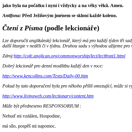
jako byla na počátku i nyní i vždycky a na věky věků. Amen.
Antifona:
Před Ježíšovým jménem se skloní každé koleno.
Čtení z Písma
(podle lekcionáře)
Lze doporučit anglikánský lekcionář, který má pro každý týden tři sa
další liturgie v neděli či v týdnu. Druhou sadu s výhodou užijeme pro 
Zdroj:
http://cofe.anglican.org/commonworship/lect/lectfront1.html
Dobrý lekcionář pro denní modlitbu každý den v roce:
http://www.kencollins.com/Texts/Daily-00.htm
Pokud by tato doporučení byla pro někoho příliš omezující, může si 
http://www.livingweb.com/lectionary/content.htm
Může být předneseno RESPONSORIUM
:
Nebuď mi vzdálen, Hospodine,
má sílo, pospěš mi napomoc.