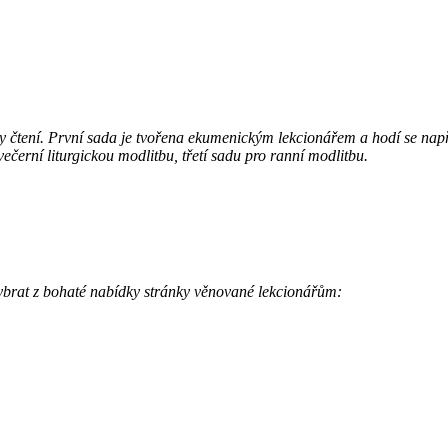
dy čtení. První sada je tvořena ekumenickým lekcionářem a hodí se např
večerní liturgickou modlitbu, třetí sadu pro ranní modlitbu.
vybrat z bohaté nabídky stránky věnované lekcionářům: