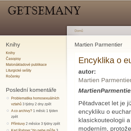
Hlavní menu
Sekundární menu
Př
hl
o
Domů
Knihy
Jste zde
Martien Parmentier
Knihy
Encyklika o e
Časopisy
Malonákladové publikace
autor:
Liturgické sešity
Ročenky
Martien Parmentie
Poslední komentáře
MartienParmentie
Problematika homosexuálních
Pětadvacet let je j
vztahů
3 týdny 2 dny zpět
encykliku o euchar
A co archivy?
1 měsíc 1 týden
zpět
klasickouteologii 
Přímluvy
2 měsíce 3 týdny zpět
moderním, protože
Karl Rahner "do nebe může
3