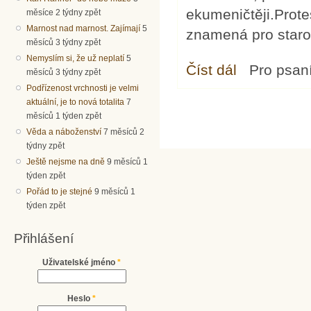
ekumeničtěji.Prot
měsíce 2 týdny zpět
Marnost nad marnost. Zajímají
5
znamená pro staro
měsíců 3 týdny zpět
Nemyslím si, že už neplatí
5
Číst dál
Encyklika o euchari
Pro psan
měsíců 3 týdny zpět
Podřízenost vrchnosti je velmi
aktuální, je to nová totalita
7
měsíců 1 týden zpět
Věda a náboženství
7 měsíců 2
týdny zpět
Ještě nejsme na dně
9 měsíců 1
týden zpět
Pořád to je stejné
9 měsíců 1
týden zpět
Přihlášení
Uživatelské jméno
*
Heslo
*