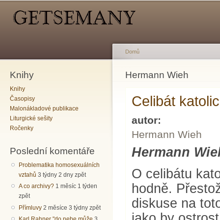
Hlavní menu
Sekundární menu
Př
hl
o
Domů
Knihy
Jste zde
Hermann Wieh
Knihy
Celibát katoli
Časopisy
Malonákladové publikace
autor:
Liturgické sešity
Ročenky
Hermann Wieh
Hermann Wie
Poslední komentáře
Problematika homosexuálních
O celibátu kato
vztahů
3 týdny 2 dny zpět
hodně. Přestož
A co archivy?
1 měsíc 1 týden
zpět
diskuse na tot
Přímluvy
2 měsíce 3 týdny zpět
jako by ostrost
Karl Rahner "do nebe může
3