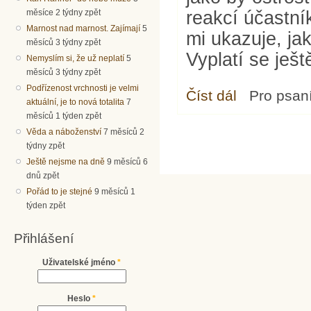
reakcí účastní
měsíce 2 týdny zpět
Marnost nad marnost. Zajímají
5
mi ukazuje, jak
měsíců 3 týdny zpět
Vyplatí se ješt
Nemyslím si, že už neplatí
5
měsíců 3 týdny zpět
Podřízenost vrchnosti je velmi
Číst dál
Celibát katolických 
Pro psan
aktuální, je to nová totalita
7
měsíců 1 týden zpět
Věda a náboženství
7 měsíců 2
týdny zpět
Ještě nejsme na dně
9 měsíců 6
dnů zpět
Pořád to je stejné
9 měsíců 1
týden zpět
Přihlášení
Uživatelské jméno
*
Heslo
*