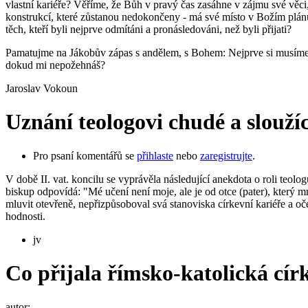
vlastní kariéře? Věříme, že Bůh v pravý čas zasáhne v zájmu své věci
konstrukcí, které zůstanou nedokončeny - má své místo v Božím plánu
těch, kteří byli nejprve odmítáni a pronásledováni, než byli přijati?
Pamatujme na Jákobův zápas s andělem, s Bohem: Nejprve si musíme 
dokud mi nepožehnáš?
Jaroslav Vokoun
Uznání teologovi chudé a sloužíc
Pro psaní komentářů se
přihlaste
nebo
zaregistrujte
.
V době II. vat. koncilu se vyprávěla následující anekdota o roli teolo
biskup odpovídá: "Mé učení není moje, ale je od otce (pater), který 
mluvit otevřeně, nepřizpůsoboval svá stanoviska církevní kariéře a o
hodnosti.
jv
Co přijala římsko-katolická cír
autor: