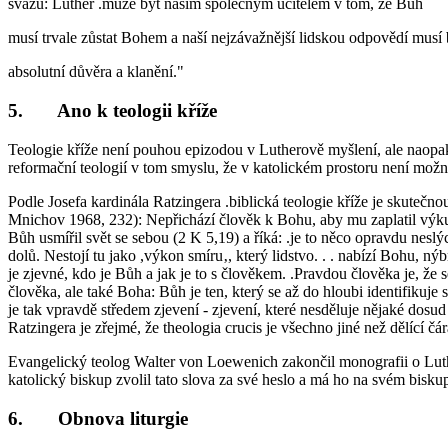
svazu: Luther .může být naším společným učitelem v tom, že Bůh
musí trvale zůstat Bohem a naší nejzávažnější lidskou odpovědí musí 
absolutní důvěra a klanění."
5. Ano k teologii kříže
Teologie kříže není pouhou epizodou v Lutherově myšlení, ale naopak bra
reformační teologií v tom smyslu, že v katolickém prostoru není možná, 
Podle Josefa kardinála Ratzingera .biblická teologie kříže je skuteč
Mnichov 1968, 232): Nepřichází člověk k Bohu, aby mu zaplatil výkup
Bůh usmířil svět se sebou (2 K 5,19) a říká: .je to něco opravdu neslý
dolů. Nestojí tu jako ,výkon smíru‚, který lidstvo. . . nabízí Bohu, ný
je zjevné, kdo je Bůh a jak je to s člověkem. .Pravdou člověka je, že
člověka, ale také Boha: Bůh je ten, který se až do hloubi identifikuje
je tak vpravdě středem zjevení - zjevení, které nesděluje nějaké dos
Ratzingera je zřejmé, že theologia crucis je všechno jiné než dělící čá
Evangelický teolog Walter von Loewenich zakončil monografii o Luth
katolický biskup zvolil tato slova za své heslo a má ho na svém bisk
6. Obnova liturgie