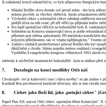
II.vatikánský koncil uskutečnil to, co bylo připraveno liturgickým hnu
Hlásání Božího slova dostalo své pevné místo - tím byla zdůrazn
jednou provždy za všechny obětoval. Spolu scharakterem oběti - k
Východní církev a reformační církve odmítají oddělovat slavení
plnější účast na mši svaté, při níž věřící po přijímání kněze zté
Pro lepší spoluúčast věřících na bohoslužbě bylo II. vatikáns
Sohledem na Kristova ustanovující slova je podle reformátorů do
přítomen pod oběma způsobami): Při luteránsko-katolickém dialo
krůzným příležitostem, tak ve vztahu kpřijímajícím." Vtomto oh
Zatímco vdobách protireformace průvod Božího těla byl vpopře
díkůčinění a chválu. Stímto pojetím mohou souhlasit i evangelič
Vprůběhu Evangelického kongresu vMnichově 1993 slavili evangel
odebraly k závěrečné ekumenické bohoslužbě - byla to událost před ně
7. Doxologie na konci modlitby Otče náš
Chvalozpěv .tvé je království i moc i sláva navěky" se jak známo v p
Kardinál Bea povzbuzoval katolické křesťany, aby se tuto chválu modl
8. Církev jako Boží lid, jako .putující církev" (Gr
Papež Pius XII. nazval 1942 církev .tajemným tělem Kristovým". II. v
převzal reformační pojetí přisvědčením, že církev je .současně svatá