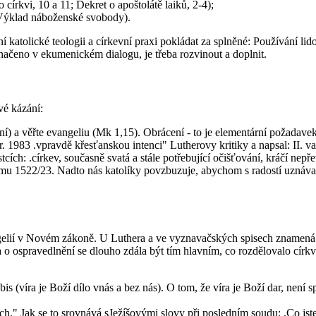
írkvi, 10 a 11; Dekret o apoštolátě laiků, 2-4);
Výklad náboženské svobody).
ní katolické teologii a církevní praxi pokládat za splněné: Používání li
aznačeno v ekumenickém dialogu, je třeba rozvinout a doplnit.
vé kázání:
kání) a věřte evangeliu (Mk 1,15). Obrácení - to je elementární požadave
. 1983 .vpravdě křesťanskou intenci" Lutherovy kritiky a napsal: II. v
tcích: .církev, současně svatá a stále potřebující očišťování, kráčí nep
ěmu 1522/23. Nadto nás katolíky povzbuzuje, abychom s radostí uznáva
angelií v Novém zákoně. U Luthera a ve vyznavačských spisech znamená
a o ospravedlnění se dlouho zdála být tím hlavním, co rozdělovalo cí
bis (víra je Boží dílo vnás a bez nás). O tom, že víra je Boží dar, není 
h." Jak se to srovnává sJežíšovými slovy při posledním soudu: .Co jste