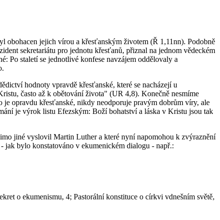
byl obohacen jejich vírou a křesťanským životem (Ř 1,11nn). Podobně
ezident sekretariátu pro jednotu křesťanů, přiznal na jednom vědeckém
é: Po staletí se jednotlivé konfese navzájem oddělovaly a
o.
dědictví hodnoty vpravdě křesťanské, které se nacházejí u
 Kristu, často až k obětování života" (UR 4,8). Konečně nesmíme
o je opravdu křesťanské, nikdy neodporuje pravým dobrům víry, ale
 je výrok listu Efezským: Boží bohatství a láska v Kristu jsou tak
mimo jiné vyslovil Martin Luther a které nyní napomohou k zvýraznění
í - jak bylo konstatováno v ekumenickém dialogu - např.:
Dekret o ekumenismu, 4; Pastorální konstituce o církvi vdnešním světě,