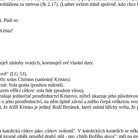
rohlášena za mrtvou (Jk 2,17). (Luther ovšem mínil správně, kdo chce 
 Ptali se:
Krista?
ješ zásluhy svatých, korunuješ své vlastní dary.
ově" (LG 53).
0): solus Christus (samotný Kristus).
ti: Sola gratia (pouhou milostí).
azem věřící církve: sola fide (pouhou vírou).
šuje jedinečné prostřednictví Kristovo, nýbrž ukazuje jeho působivost
 o jeho prostřednictví, na něm úplně závisí a zněho čerpá veškerou svo
i, že Ježíš Kristus je jediný Boží Beránek, který snímá hříchy světa, ž
 katolická církev jako .církev svátostí". V katolických kostelích se něk
il kromě oltáře prostřel druhý stůl - pro .chléb Božího slova"; měl na m