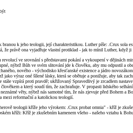
být
nou k jeho teologii, její charakteristikou. Luther píše: .Crux sola est n
že právě ona vyjadřuje vlastní protiklad - jak to mínil Luther, když ji 
nou revolucí ve srovnání s představami pokání a vykoupení v dějinách 
né, nýbrž Bůh ve svém slitování jde k člověku, aby mu odpustil a obda
chaného, nového - východisko křesťanské existence a jádro novozákonní t
brž jako výraz oné šílené lásky, která se obětuje a ponižuje, aby tak zac
 se stále vzpírá proti pravdě; ukřižovaný Spravedlivý je zrcadlem nasta
 s člověkem a který soudí tím, že zachraňuje. V propasti lidského selhá
ud neznámé věty, nýbrž nás samotné tím, že nás zjevuje před Bohem a B
ra mezi reformační a katolickou teologií.
erově teologii kříže jeho výrokem: .Crux probat omnia" - kříž je zku
upském kříži: Kříž je zkušebním kamenem všeho - našeho vztahu k Bohu, 