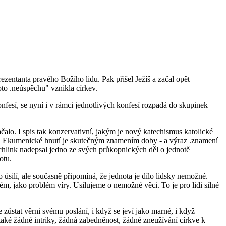
zentanta pravého Božího lidu. Pak přišel Ježíš a začal opět
oto .neúspěchu" vznikla církev.
fesí, se nyní i v rámci jednotlivých konfesí rozpadá do skupinek
alo. I spis tak konzervativní, jakým je nový katechismus katolické
sta. Ekumenické hnutí je skutečným znamením doby - a výraz .znamení
hlink nadepsal jedno ze svých průkopnických děl o jednotě
otu.
silí, ale současně připomíná, že jednota je dílo lidsky nemožné.
ém, jako problém víry. Usilujeme o nemožné věci. To je pro lidi silné
 zůstat věrni svému poslání, i když se jeví jako marné, i když
 také žádné intriky, žádná zabedněnost, žádné zneužívání církve k