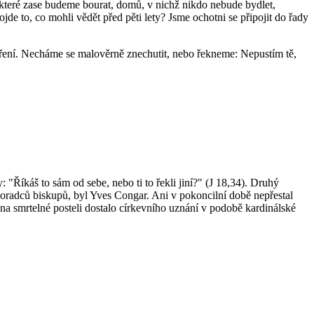
, které zase budeme bourat, domů, v nichž nikdo nebude bydlet,
 to, co mohli vědět před pěti lety? Jsme ochotni se připojit do řady
ení. Necháme se malověrně znechutit, nebo řekneme: Nepustím tě,
: "Říkáš to sám od sebe, nebo ti to řekli jiní?" (J 18,34). Druhý
 poradců biskupů, byl Yves Congar. Ani v pokoncilní době nepřestal
na smrtelné posteli dostalo církevního uznání v podobě kardinálské