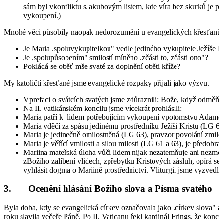
sám byl vkonfliktu sJakubovým listem, kde víra bez skutků je p
vykoupení.)
Mnohé věci působily naopak nedorozumění u evangelických křesťanů.
Je Maria .spoluvykupitelkou" vedle jediného vykupitele Ježíše 
Je .spolupůsobením" smilostí míněno .zčásti to, zčásti ono"?
Pokládá se oběť mše svaté za doplnění oběti kříže?
My katoličtí křesťané jsme evangelické rozpaky přijali jako výzvu.
Vprefaci o svátcích svatých jsme zdůraznili: Bože, když odměňu
Na II. vatikánském koncilu jsme vícekrát prohlásili:
Maria patří k .lidem potřebujícím vykoupení vpotomstvu Adam
Maria vděčí za spásu jedinému prostředníku Ježíši Kristu (LG 6
Maria je jedinečně omilostněná (LG 63), pravzor povolání zmilos
Maria je věřící vmilosti a silou milosti (LG 61 a 63), je předobr
Mariina mateřská úloha vůči lidem nijak nezatemňuje ani nezmen
zBožího zalíbení vlidech, zpřebytku Kristových zásluh, opírá se
vyhlásit dogma o Mariině prostřednictví. Vliturgii jsme vyzvedl
3. Ocenění hlásání Božího slova a Písma svatého
Byla doba, kdy se evangelická církev označovala jako .církev slova" a
roku slavila večeře Páně. Po II. Vaticanu řekl kardinál Frings, že konc