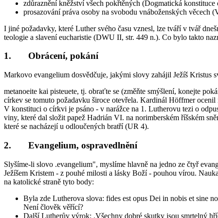
zdůraznění kněžství všech pokřtěných (Dogmatická konstituce o c
prosazování práva osoby na svobodu vnáboženských věcech (
I jiné požadavky, které Luther svého času vznesl, lze tváří v tvář dneš
teologie a slavení eucharistie (DWU II, str. 449 n.). Co bylo takto n
1. Obrácení, pokání
Markovo evangelium dosvědčuje, jakými slovy zahájil Ježíš Kristus s
metanoeite kai pisteuete, tj. obraťte se (změňte smýšlení, konejte po
církev se tomuto požadavku široce otevřela. Kardinál Höffmer ocenil r
V konstituci o církvi je psáno - v narážce na 1. Lutherovu tezi o odpus
viny, které dal složit papež Hadrián VI. na norimberském říšském sn
které se nacházejí u odloučených bratří (UR 4).
2. Evangelium, ospravedlnění
Slyšíme-li slovo .evangelium", myslíme hlavně na jedno ze čtyř ev
Ježíšem Kristem - z pouhé milosti a lásky Boží - pouhou vírou. Nauk
na katolické straně tyto body:
Byla zde Lutherova slova: fides est opus Dei in nobis et sine no
Není člověk věřící?
Další Lutherův výrok: .Všechny dobré skutky jsou smrtelný hříc