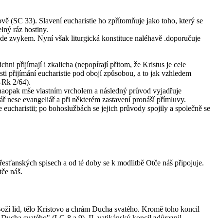
ově (SC 33). Slavení eucharistie ho zpřítomňuje jako toho, který se
lný ráz hostiny.
ohde zvykem. Nyní však liturgická konstituce naléhavě .doporučuje
i přijímají i zkalicha (nepopírají přitom, že Kristus je cele
ti přijímání eucharistie pod obojí způsobou, a to jak vzhledem
-Rk 2/64).
 naopak mše vlastním vrcholem a následný průvod vyjadřuje
ář nese evangeliář a při některém zastavení pronáší přímluvy.
eucharistii; po bohoslužbách se jejich průvody spojily a společně se
esťanských spisech a od té doby se k modlitbě Otče náš připojuje.
tče náš.
Boží lid, tělo Kristovo a chrám Ducha svatého. Kromě toho koncil
 Ducha svatého" (LG 8 a 9). II. vatikánský koncil zdůraznil