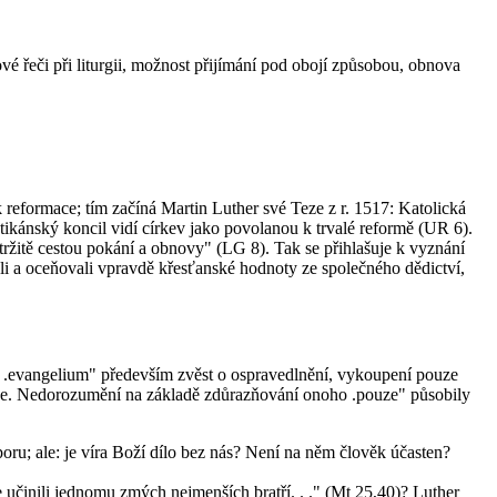
dové řeči při liturgii, možnost přijímání pod obojí způsobou, obnova
k reformace; tím začíná Martin Luther své Teze z r. 1517: Katolická
atikánský koncil vidí církev jako povolanou k trvalé reformě (UR 6).
řetržitě cestou pokání a obnovy" (LG 8). Tak se přihlašuje k vyznání
li a oceňovali vpravdě křesťanské hodnoty ze společného dědictví,
 .evangelium" především zvěst o ospravedlnění, vykoupení pouze
rkve. Nedorozumění na základě zdůrazňování onoho .pouze" působily
sporu; ale: je víra Boží dílo bez nás? Není na něm člověk účasten?
 učinili jednomu zmých nejmenších bratří. . ." (Mt 25,40)? Luther