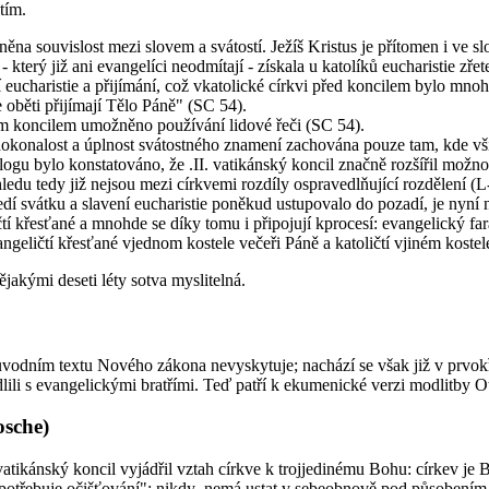
tím.
ěna souvislost mezi slovem a svátostí. Ježíš Kristus je přítomen i ve sl
terý již ani evangelíci neodmítají - získala u katolíků eucharistie zřete
 eucharistie a přijímání, což vkatolické církvi před koncilem bylo mn
že oběti přijímají Tělo Páně" (SC 54).
kým koncilem umožněno používání lidové řeči (SC 54).
konalost a úplnost svátostného znamení zachována pouze tam, kde všichn
gu bylo konstatováno, že .II. vatikánský koncil značně rozšířil možnos
ledu tedy již nejsou mezi církvemi rozdíly ospravedlňující rozdělení (L
dí svátku a slavení eucharistie poněkud ustupovalo do pozadí, je nyní
tí křesťané a mnohde se díky tomu i připojují kprocesí: evangelický far
ičtí křesťané vjednom kostele večeři Páně a katoličtí vjiném kostele 
jakými deseti léty sotva myslitelná.
ůvodním textu Nového zákona nevyskytuje; nachází se však již v prvokř
ili s evangelickými bratřími. Teď patří k ekumenické verzi modlitby O
osche)
atikánský koncil vyjádřil vztah církve k trojjedinému Bohu: církev je 
 i potřebuje očišťování"; nikdy .nemá ustat v sebeobnově pod působením