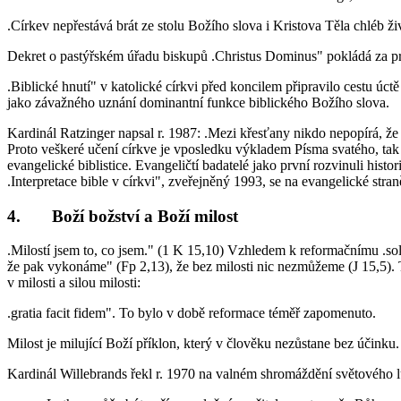
.Církev nepřestává brát ze stolu Božího slova i Kristova Těla chléb ž
Dekret o pastýřském úřadu biskupů .Christus Dominus" pokládá za prvn
.Biblické hnutí" v katolické církvi před koncilem připravilo cestu 
jako závažného uznání dominantní funkce biblického Božího slova.
Kardinál Ratzinger napsal r. 1987: .Mezi křesťany nikdo nepopírá, že 
Proto veškeré učení církve je vposledku výkladem Písma svatého, tak
evangelické biblistice. Evangeličtí badatelé jako první rozvinuli hi
.Interpretace bible v církvi", zveřejněný 1993, se na evangelické stran
4. Boží božství a Boží milost
.Milostí jsem to, co jsem." (1 K 15,10) Vzhledem k reformačnímu .sola
že pak vykonáme" (Fp 2,13), že bez milosti nic nezmůžeme (J 15,5). 
v milosti a silou milosti:
.gratia facit fidem". To bylo v době reformace téměř zapomenuto.
Milost je milující Boží příklon, který v člověku nezůstane bez účinku.
Kardinál Willebrands řekl r. 1970 na valném shromáždění světového 