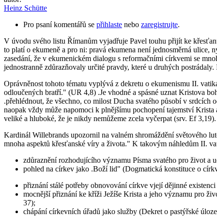
Heinz Schütte
Pro psaní komentářů se
přihlaste
nebo
zaregistrujte
.
V úvodu svého listu Římanům vyjadřuje Pavel touhu přijít ke křesťa
to platí o ekumeně a pro ni: pravá ekumena není jednosměrná ulice, n
zasedání, že v ekumenickém dialogu s reformačními církvemi se mnohém
jednostranně zdůrazňovaly určité pravdy, které u druhých postrádaly.
Oprávněnost tohoto tématu vyplývá z dekretu o ekumenismu II. vatikáns
odloučených bratří." (UR 4,8) .Je vhodné a spásné uznat Kristova boh
.přehlédnout, že všechno, co milost Ducha svatého působí v srdcích
naopak vždy může napomoci k plnějšímu pochopení tajemství Krista a
veliké a hluboké, že je nikdy nemůžeme zcela vyčerpat (srv. Ef 3,19).
Kardinál Willebrands upozornil na valném shromáždění světového lute
mnoha aspektů křesťanské víry a života." K takovým náhledům II. vatik
zdůraznění rozhodujícího významu Písma svatého pro život a u
pohled na církev jako .Boží lid" (Dogmatická konstituce o církvi
přiznání stálé potřeby obnovování církve vjejí dějinné existenc
mocnější přiznání ke kříži Ježíše Krista a jeho významu pro živ
37);
chápání církevních úřadů jako služby (Dekret o pastýřské úloze 