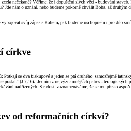
, zcela nečekaně? Věříme, že i dopuštění zlých věcí - budování staveb
? Jde nám o uznání, nebo budeme pokorně chválit Boha, až druhým dojde
vybojovat svůj zápas s Bohem, pak budeme uschopněni i pro dílo smíř
í církve
gů: Potkají se dva biskupové a jeden se ptá druhého, samozřejmě latinsky
mne poslal." (J 7,16). Jedním z nejvýznamnějších patres - teologických
čekávání nadřízených. S radostí zaznamenáváme, že se mu přesto aspoň 
kev od reformačních církví?