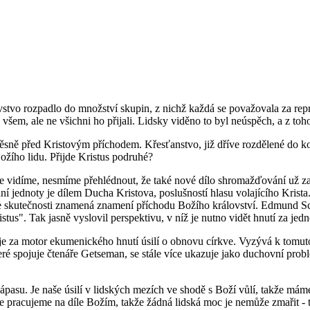
tvo rozpadlo do množství skupin, z nichž každá se považovala za repre
všem, ale ne všichni ho přijali. Lidsky viděno to byl neúspěch, a z toh
sně před Kristovým příchodem. Křesťanstvo, již dříve rozdělené do kon
ožího lidu. Přijde Kristus podruhé?
e vidíme, nesmíme přehlédnout, že také nové dílo shromažďování už zač
vání jednoty je dílem Ducha Kristova, poslušností hlasu volajícího Kri
ve skutečnosti znamená znamení příchodu Božího království. Edmund Sc
stus". Tak jasně vyslovil perspektivu, v níž je nutno vidět hnutí za jedn
za motor ekumenického hnutí úsilí o obnovu církve. Vyzývá k tomuto ú
eré spojuje čtenáře Getseman, se stále více ukazuje jako duchovní probl
ápasu. Je naše úsilí v lidských mezích ve shodě s Boží vůlí, takže máme
, že pracujeme na díle Božím, takže žádná lidská moc je nemůže zmařit -