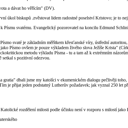
ivota a dávat ho věřícím" (DV).
í úkol biskupů .zvěstovat lidem radostné poselství Kristovo; je to ne
úctě k Písmu svatému. Evangelický pozorovatel na koncilu Edmund Schl
Písmo svaté je základním měřítkem křesťanské víry, ústřední autoritou, 
 jako Písmo ovšem je pouze výkladem živého slova Ježíše Krista" (Cír
storickokritickou metodu výkladu Písma - tu a tam až k extrémním názor
ě setkal s pozitivní odezvou.
 gratia" dbali jsme my katolíci v ekumenickém dialogu pečlivěji toho, ž
Tím je přijat jeden podstatný Lutherův požadavek; jak vyznal 250 let p
 Katolické rozdělení milosti podle účinku není v rozporu s milostí jako 
luterského