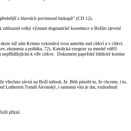
jpřednější z hlavních povinností biskupů" (CD 12).
ink zdůraznil velký význam dogmatické konstituce o Božím zjevení
skrze niž sám Kristus vykonává svou autoritu nad církví a v církvi.
kev, ekumena a politika, 72). Katolická exegeze za mnohé vděčí
ům nepříhlížejícím k víře církve. Dokument papežské biblické komise
e všechno závisí na Boží milosti, že .Bůh působí to, že chceme, i to,
řed Lutherem Tomáš Akvinský, i samotná víra je dar, rozhodnutí
Boží přízní.