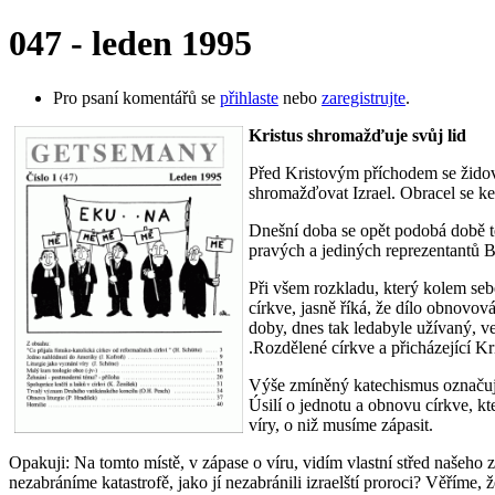
047 - leden 1995
Pro psaní komentářů se
přihlaste
nebo
zaregistrujte
.
Kristus shromažďuje svůj lid
Před Kristovým příchodem se židovs
shromažďovat Izrael. Obracel se ke 
Dnešní doba se opět podobá době tě
pravých a jediných reprezentantů B
Při všem rozkladu, který kolem seb
církve, jasně říká, že dílo obnovo
doby, dnes tak ledabyle užívaný, 
.Rozdělené církve a přicházející Kri
Výše zmíněný katechismus označuje 
Úsilí o jednotu a obnovu církve, kt
víry, o niž musíme zápasit.
Opakuji: Na tomto místě, v zápase o víru, vidím vlastní střed našeho z
nezabráníme katastrofě, jako jí nezabránili izraelští proroci? Věříme