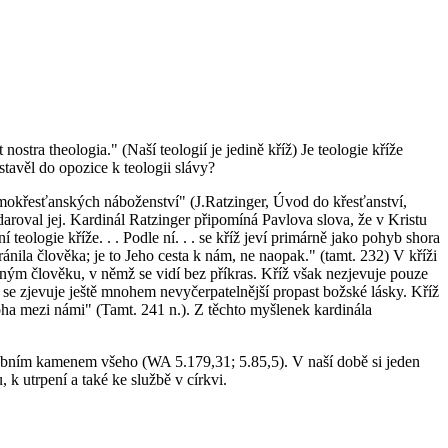
ostra theologia." (Naší teologií je jedině kříž) Je teologie kříže
stavěl do opozice k teologii slávy?
mimokřesťanských náboženství" (J.Ratzinger, Úvod do křesťanství,
roval jej. Kardinál Ratzinger připomíná Pavlova slova, že v Kristu
eologie kříže. . . Podle ní. . . se kříž jeví primárně jako pohyb shora
hránila člověka; je to Jeho cesta k nám, ne naopak." (tamt. 232) V kříži
veným člověku, v němž se vidí bez příkras. Kříž však nezjevuje pouze
ní se zjevuje ještě mnohem nevyčerpatelnější propast božské lásky. Kříž
oha mezi námi" (Tamt. 241 n.). Z těchto myšlenek kardinála
šebním kamenem všeho (WA 5.179,31; 5.85,5). V naší době si jeden
k utrpení a také ke službě v církvi.