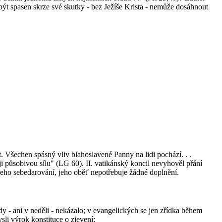
být spasen skrze své skutky - bez Ježíše Krista - nemůže dosáhnout
. Všechen spásný vliv blahoslavené Panny na lidi pochází. . .
ji působivou sílu" (LG 60). II. vatikánský koncil nevyhověl přání
e jeho sebedarování, jeho oběť nepotřebuje žádné doplnění.
dy - ani v neděli - nekázalo; v evangelických se jen zřídka během
ysli výrok konstituce o zjevení: