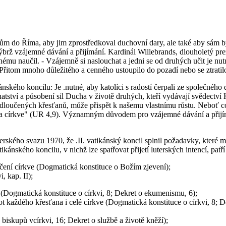
nům do Říma, aby jim zprostředkoval duchovní dary, ale také aby sám 
ýbrž vzájemné dávání a přijímání. Kardinál Willebrands, dlouholetý pr
u naučil. - Vzájemně si naslouchat a jedni se od druhých učit je nutn
 Přitom mnoho důležitého a cenného ustoupilo do pozadí nebo se ztratil
kého koncilu: Je .nutné, aby katolíci s radostí čerpali ze společného 
atství a působení sil Ducha v životě druhých, kteří vydávají svědectví
 odloučených křesťanů, může přispět k našemu vlastnímu růstu. Neboť c
 církve" (UR 4,9). Významným důvodem pro vzájemné dávání a přijímání
rského svazu 1970, že .II. vatikánský koncil splnil požadavky, které 
ánského koncilu, v nichž lze spatřovat přijetí luterských intencí, patř
čení církve (Dogmatická konstituce o Božím zjevení);
, kap. II);
i (Dogmatická konstituce o církvi, 8; Dekret o ekumenismu, 6);
ot každého křesťana i celé církve (Dogmatická konstituce o církvi, 8; 
biskupů vcírkvi, 16; Dekret o službě a životě kněží);