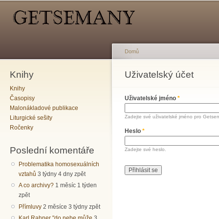
Hlavní menu
Sekundární menu
Př
hl
o
Domů
Knihy
Jste zde
Uživatelský účet
Hlavní záložky
Knihy
Časopisy
Uživatelské jméno
*
Malonákladové publikace
Zadejte své uživatelské jméno pro Getse
Liturgické sešity
Ročenky
Heslo
*
Poslední komentáře
Zadejte své heslo.
Problematika homosexuálních
vztahů
3 týdny 4 dny zpět
A co archivy?
1 měsíc 1 týden
zpět
Přímluvy
2 měsíce 3 týdny zpět
Karl Rahner "do nebe může
3