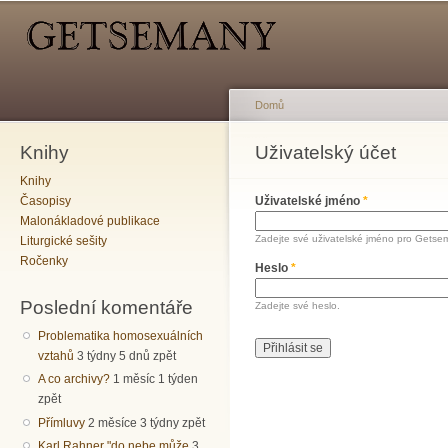
Hlavní menu
Sekundární menu
Př
hl
o
Domů
Knihy
Jste zde
Uživatelský účet
Hlavní záložky
Knihy
Časopisy
Uživatelské jméno
*
Malonákladové publikace
Zadejte své uživatelské jméno pro Getse
Liturgické sešity
Ročenky
Heslo
*
Poslední komentáře
Zadejte své heslo.
Problematika homosexuálních
vztahů
3 týdny 5 dnů zpět
A co archivy?
1 měsíc 1 týden
zpět
Přímluvy
2 měsíce 3 týdny zpět
Karl Rahner "do nebe může
3