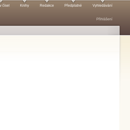
v čísel
Knihy
Redakce
Předplatné
Vyhledávání
Přihlášení