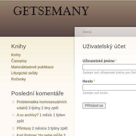
Hlavní menu
Sekundární menu
Domů
Knihy
Jste zde
Uživatelský účet
Hlavní záložky
Knihy
Časopisy
Uživatelské jméno
*
Malonákladové publikace
Zadejte své uživatelské jméno pro Ge
Liturgické sešity
Ročenky
Heslo
*
Poslední komentáře
Zadejte své heslo.
Problematika homosexuálních
vztahů
3 týdny 2 dny zpět
A co archivy?
1 měsíc 1 týden
zpět
Přímluvy
2 měsíce 3 týdny zpět
Karl Rahner "do nebe může
3