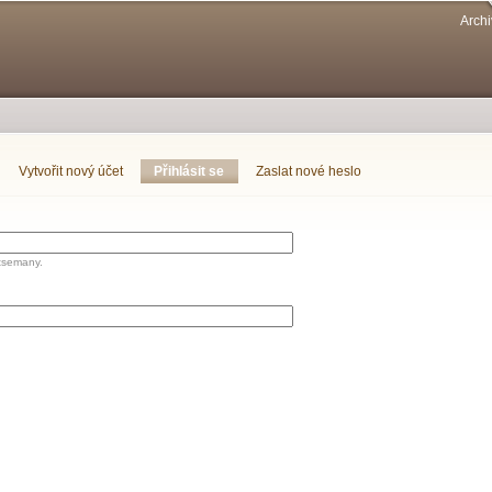
Přejít k
Archi
hlavnímu
obsahu
Vytvořit nový účet
Přihlásit se
(aktivní záložka)
Zaslat nové heslo
tsemany.