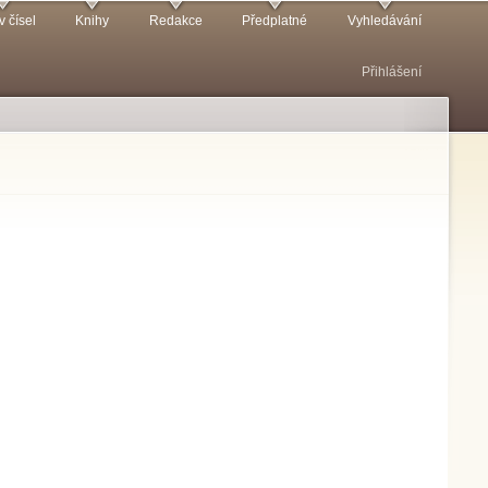
v čísel
Knihy
Redakce
Předplatné
Vyhledávání
Přihlášení