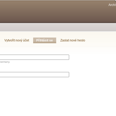
Přejít k
Archi
hlavnímu
obsahu
Vytvořit nový účet
Přihlásit se
(aktivní záložka)
Zaslat nové heslo
tsemany.