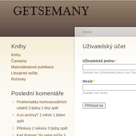
Hlavní menu
Sekundární menu
Domů
Knihy
Jste zde
Uživatelský účet
Hlavní záložky
Knihy
Časopisy
Uživatelské jméno
*
Malonákladové publikace
Zadejte své uživatelské jméno pro Ge
Liturgické sešity
Ročenky
Heslo
*
Poslední komentáře
Zadejte své heslo.
Problematika homosexuálních
vztahů
3 týdny 2 dny zpět
A co archivy?
1 měsíc 1 týden
zpět
Přímluvy
2 měsíce 3 týdny zpět
Karl Rahner "do nebe může
3