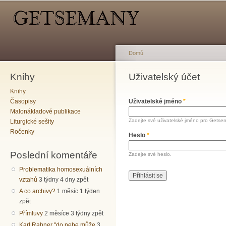
Hlavní menu
Sekundární menu
Př
hl
o
Domů
Knihy
Jste zde
Uživatelský účet
Hlavní záložky
Knihy
Časopisy
Uživatelské jméno
*
Malonákladové publikace
Zadejte své uživatelské jméno pro Getse
Liturgické sešity
Ročenky
Heslo
*
Poslední komentáře
Zadejte své heslo.
Problematika homosexuálních
vztahů
3 týdny 4 dny zpět
A co archivy?
1 měsíc 1 týden
zpět
Přímluvy
2 měsíce 3 týdny zpět
Karl Rahner "do nebe může
3