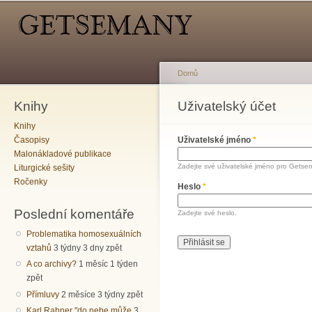
Hlavní menu
Sekundární menu
Př
hl
o
Domů
Knihy
Jste zde
Uživatelský účet
Hlavní záložky
Knihy
Časopisy
Uživatelské jméno
*
Malonákladové publikace
Zadejte své uživatelské jméno pro Getse
Liturgické sešity
Ročenky
Heslo
*
Poslední komentáře
Zadejte své heslo.
Problematika homosexuálních
vztahů
3 týdny 3 dny zpět
A co archivy?
1 měsíc 1 týden
zpět
Přímluvy
2 měsíce 3 týdny zpět
Karl Rahner "do nebe může
3