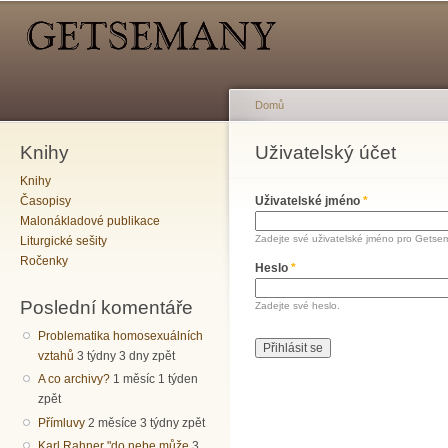
Hlavní menu
Sekundární menu
Př
hl
o
Domů
Knihy
Jste zde
Uživatelský účet
Hlavní záložky
Knihy
Časopisy
Uživatelské jméno
*
Malonákladové publikace
Zadejte své uživatelské jméno pro Getse
Liturgické sešity
Ročenky
Heslo
*
Poslední komentáře
Zadejte své heslo.
Problematika homosexuálních
vztahů
3 týdny 3 dny zpět
A co archivy?
1 měsíc 1 týden
zpět
Přímluvy
2 měsíce 3 týdny zpět
Karl Rahner "do nebe může
3