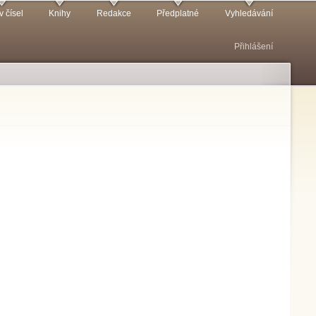
v čísel
Knihy
Redakce
Předplatné
Vyhledávání
Přihlášení