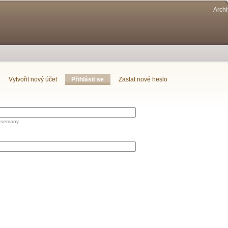
Přejít k
Archi
hlavnímu
obsahu
Vytvořit nový účet
Přihlásit se
(aktivní záložka)
Zaslat nové heslo
tsemany.