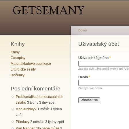
Hlavní menu
Sekundární menu
Domů
Knihy
Jste zde
Uživatelský účet
Hlavní záložky
Knihy
Časopisy
Uživatelské jméno
*
Malonákladové publikace
Zadejte své uživatelské jméno pro Ge
Liturgické sešity
Ročenky
Heslo
*
Poslední komentáře
Zadejte své heslo.
Problematika homosexuálních
vztahů
3 týdny 3 dny zpět
A co archivy?
1 měsíc 1 týden
zpět
Přímluvy
2 měsíce 3 týdny zpět
Karl Rahner "do nebe může
3