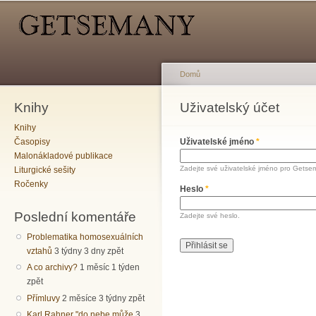
Hlavní menu
Sekundární menu
Př
hl
o
Domů
Knihy
Jste zde
Uživatelský účet
Hlavní záložky
Knihy
Časopisy
Uživatelské jméno
*
Malonákladové publikace
Zadejte své uživatelské jméno pro Getse
Liturgické sešity
Ročenky
Heslo
*
Poslední komentáře
Zadejte své heslo.
Problematika homosexuálních
vztahů
3 týdny 3 dny zpět
A co archivy?
1 měsíc 1 týden
zpět
Přímluvy
2 měsíce 3 týdny zpět
Karl Rahner "do nebe může
3