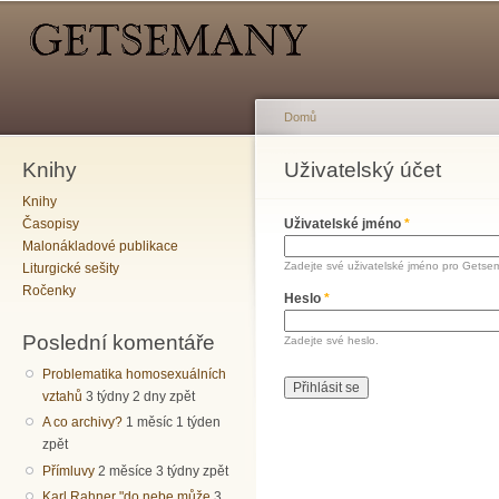
Hlavní menu
Sekundární menu
Př
hl
o
Domů
Knihy
Jste zde
Uživatelský účet
Hlavní záložky
Knihy
Časopisy
Uživatelské jméno
*
Malonákladové publikace
Zadejte své uživatelské jméno pro Getse
Liturgické sešity
Ročenky
Heslo
*
Poslední komentáře
Zadejte své heslo.
Problematika homosexuálních
vztahů
3 týdny 2 dny zpět
A co archivy?
1 měsíc 1 týden
zpět
Přímluvy
2 měsíce 3 týdny zpět
Karl Rahner "do nebe může
3