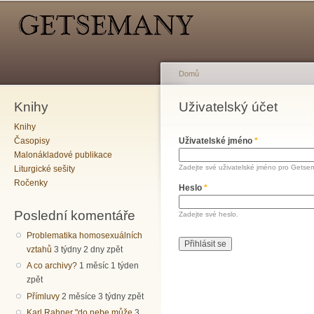
Hlavní menu
Sekundární menu
Př
hl
o
Domů
Knihy
Jste zde
Uživatelský účet
Hlavní záložky
Knihy
Časopisy
Uživatelské jméno
*
Malonákladové publikace
Zadejte své uživatelské jméno pro Getse
Liturgické sešity
Ročenky
Heslo
*
Poslední komentáře
Zadejte své heslo.
Problematika homosexuálních
vztahů
3 týdny 2 dny zpět
A co archivy?
1 měsíc 1 týden
zpět
Přímluvy
2 měsíce 3 týdny zpět
Karl Rahner "do nebe může
3