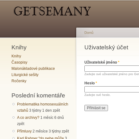
Hlavní menu
Sekundární menu
Domů
Knihy
Jste zde
Uživatelský účet
Hlavní záložky
Knihy
Časopisy
Uživatelské jméno
*
Malonákladové publikace
Zadejte své uživatelské jméno pro Ge
Liturgické sešity
Ročenky
Heslo
*
Poslední komentáře
Zadejte své heslo.
Problematika homosexuálních
vztahů
3 týdny 1 den zpět
A co archivy?
1 měsíc 6 dnů
zpět
Přímluvy
2 měsíce 3 týdny zpět
Karl Rahner "do nebe může
3