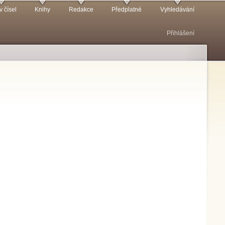
v čísel
Knihy
Redakce
Předplatné
Vyhledávání
Přihlášení