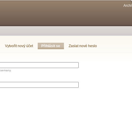
Přejít k
Archi
hlavnímu
obsahu
Vytvořit nový účet
Přihlásit se
(aktivní záložka)
Zaslat nové heslo
tsemany.