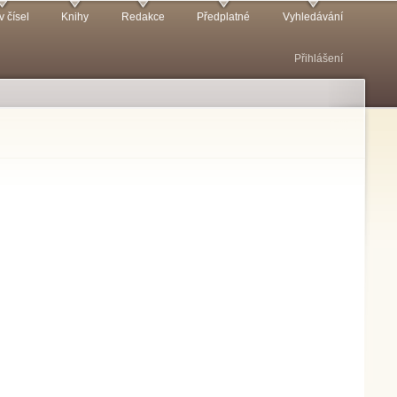
v čísel
Knihy
Redakce
Předplatné
Vyhledávání
Přihlášení