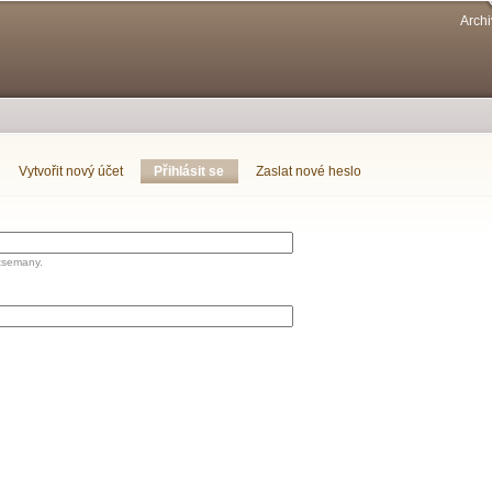
Přejít k
Archi
hlavnímu
obsahu
Vytvořit nový účet
Přihlásit se
(aktivní záložka)
Zaslat nové heslo
tsemany.