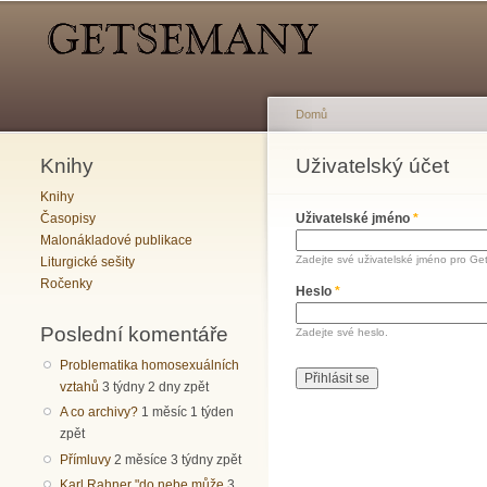
Hlavní menu
Sekundární menu
Domů
Knihy
Jste zde
Uživatelský účet
Hlavní záložky
Knihy
Časopisy
Uživatelské jméno
*
Malonákladové publikace
Zadejte své uživatelské jméno pro Ge
Liturgické sešity
Ročenky
Heslo
*
Poslední komentáře
Zadejte své heslo.
Problematika homosexuálních
vztahů
3 týdny 2 dny zpět
A co archivy?
1 měsíc 1 týden
zpět
Přímluvy
2 měsíce 3 týdny zpět
Karl Rahner "do nebe může
3