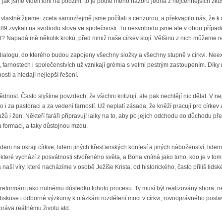
ak jsme viděli loni na podzim: to je podle mého názoru jedna z nejcennějších zkuš
to vlastně žijeme: zcela samozřejmě jsme počítali s cenzurou, a překvapilo nás, že k
89 zvykali na svobodu slova ve společnosti. Tu nesvobodu jsme ale v obou případ
it? Napadá mě několik kroků, před nimiž naše církev stojí. Většinu z nich můžeme rea
ialogu, do kterého budou zapojeny všechny složky a všechny stupně v církvi. Neexist
h, farnostech i společenstvích už vznikají grémia s velmi pestrým zastoupením. Dí
osti a hledají nejlepší řešení.
ědnost. Často slyšíme povzdech, že všichni kritizují, ale pak nechtějí nic dělat. V n
o i za pastoraci a za vedení farností. Už neplatí zásada, že kněží pracují pro círk
mužů i žen. Někteří faráři připravují laiky na to, aby po jejich odchodu do důchodu p
a formaci, a taky důstojnou mzdu.
idem na okraji církve, lidem jiných křesťanských konfesí a jiných náboženství, lidem 
které vychází z posvátnosti stvořeného světa, a Boha vnímá jako toho, kdo je v t
ra naší víry, které nacházíme v osobě Ježíše Krista, od historického, často příliš lids
 reformám jako nutnému důsledku tohoto procesu. Ty musí být realizovány shora, ne
iskuse i odborné výzkumy k otázkám rozdělení moci v církvi, rovnoprávného postav
ráva reálnému životu atd.