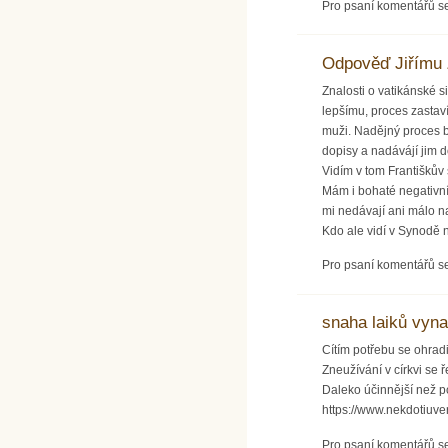
Pro psaní komentářů s
Odpověď Jiřímu 
Znalosti o vatikánské s
lepšímu, proces zastaví
muži. Nadějný proces b
dopisy a nadávájí jim d
Vidím v tom Františkův
Mám i bohaté negativn
mi nedávají ani málo 
Kdo ale vidí v Synodě na
Pro psaní komentářů s
snaha laiků vyna
Cítím potřebu se ohradit
Zneužívání v církvi se 
Daleko účinnější než p
https://www.nekdotiuve
Pro psaní komentářů s