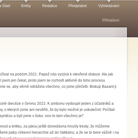
v čísel
Knihy
Redakce
Předplatné
Vyhledávání
Přihlášení
žíval na podzim 2021. Papež nás vyzývá k otevřené diskusi. Ale jak
ěl jsem jen čekat, proto jsem se rozhodl aktivně do toho procesu
sme se, aby věrně odrážela všechno, co jsme přečetli. Biskup Baxant ji
 celé diecéze v červnu 2022. K ambonu vystoupil jeden z účastníků a
, o kterých jsme ani nevěřili, že by bylo možné je uskutečnit. Počítali
syntézu a byli jsme v šoku: ono to tam všechno je!“
st a kritiku, za jakou ještě donedávna hrozily tresty; že můžeme
šemi patry církevní hierarchie až do Vatikánu; a že se to bere vážně i na