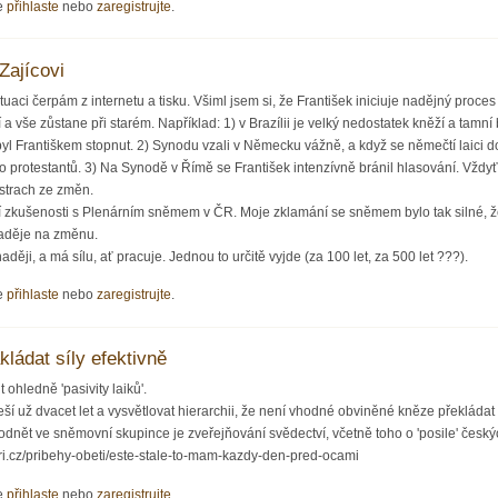
e
přihlaste
nebo
zaregistrujte
.
Zajícovi
ituaci čerpám z internetu a tisku. Všiml jsem si, že František iniciuje nadějný proc
 a vše zůstane při starém. Například: 1) v Brazílii je velký nedostatek kněží a tamn
yl Františkem stopnut. 2) Synodu vzali v Německu vážně, a když se němečtí laici
o protestantů. 3) Na Synodě v Římě se František intenzívně bránil hlasování. Vždyť
 strach ze změn.
í zkušenosti s Plenárním sněmem v ČR. Moje zklamání se sněmem bylo tak silné, 
naděje na změnu.
ději, a má sílu, ať pracuje. Jednou to určitě vyjde (za 100 let, za 500 let ???).
e
přihlaste
nebo
zaregistrujte
.
kládat síly efektivně
 ohledně 'pasivity laiků'.
řeší už dvacet let a vysvětlovat hierarchii, že není vhodné obviněné kněze překláda
odnět ve sněmovní skupince je zveřejňování svědectví, včetně toho o 'posile' česk
ri.cz/pribehy-obeti/este-stale-to-mam-kazdy-den-pred-ocami
e
přihlaste
nebo
zaregistrujte
.