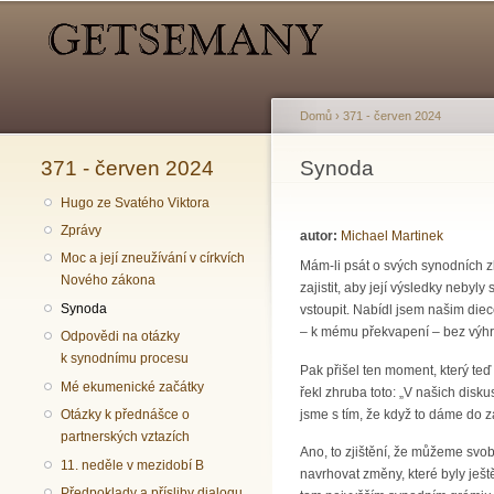
Hlavní menu
Sekundární menu
Domů
›
371 - červen 2024
371 - červen 2024
Jste zde
Synoda
Hugo ze Svatého Viktora
Zprávy
autor:
Michael Martinek
Moc a její zneužívání v církvích
Mám-li psát o svých synodních z
Nového zákona
zajistit, aby její výsledky neby
Synoda
vstoupit. Nabídl jsem našim diec
– k mému překvapení – bez výhra
Odpovědi na otázky
k synodnímu procesu
Pak přišel ten moment, který te
Mé ekumenické začátky
řekl zhruba toto: „V našich disku
jsme s tím, že když to dáme do zá
Otázky k přednášce o
partnerských vztazích
Ano, to zjištění, že můžeme svo
11. neděle v mezidobí B
navrhovat změny, které byly ješt
Předpoklady a přísliby dialogu