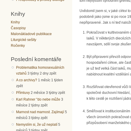
tom nejvyšším synodním grémiu, j
Uvědomil jsem si, v jaké církvi 
Knihy
podobně jako jsme si po roce 19
Knihy
nepřipravené. Jak s ní teď nalož
Časopisy
Pokračovat v kultivovaném d
Malonákladové publikace
laiků. V některých diecézíc
Liturgické sešity
navzájem, sdílí svoje zkušen
Ročenky
Být připraveni převzít odpov
Poslední komentáře
hospodaření církve, ale čast
Problematika homosexuálních
je už teď velká část laiků, 
vztahů
3 týdny 2 dny zpět
nabídnout kvalitní vzdělání 
A co archivy?
1 měsíc 1 týden
zpět
Rozšiřovat otevřenost vůči l
Přímluvy
2 měsíce 3 týdny zpět
společné duchovní hledání, 
k této cestě je rozlišení jád
Karl Rahner "do nebe může
3
měsíce 2 týdny zpět
Směřovat k institucionálním
Marnost nad marnost. Zajímají
5
všech úrovních pokračovat d
měsíců 3 týdny zpět
přizpůsobení manželského p
Nemyslím si, že už neplatí
5
měsíců 3 týdny zpět