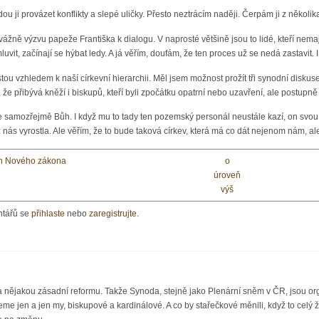
u ji provázet konflikty a slepé uličky. Přesto neztrácím naději. Čerpám ji z několik
li vážně výzvu papeže Františka k dialogu. V naprosté většině jsou to lidé, kteří nema
it, začínají se hýbat ledy. A já věřím, doufám, že ten proces už se nedá zastavit. I
tou vzhledem k naší církevní hierarchii. Měl jsem možnost prožít tři synodní disku
 že přibývá kněží i biskupů, kteří byli zpočátku opatrní nebo uzavření, ale postup
amozřejmě Bůh. I když mu to tady ten pozemský personál neustále kazí, on svou cír
 z nás vyrostla. Ale věřím, že to bude taková církev, která má co dát nejenom nám, al
ích Nového zákona
o
úroveň
výš
ntářů se
přihlaste
nebo
zaregistrujte
.
a nějakou zásadní reformu. Takže Synoda, stejně jako Plenární sněm v ČR, jsou orga
 jen a jen my, biskupové a kardinálové. A co by stařečkové měnili, když to celý život