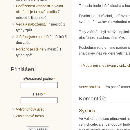
Ta cesta bude ještě dlouhá a budo
Podřízenost vrchnosti je velmi
aktuální, je to nová totalita
7
Prvním jsou ti všichni, kteří vza
měsíců 1 týden zpět
svobodně uvažovat, svobodně mluv
Věda a náboženství
7 měsíců 2
týdny zpět
Taky začínám být mírným optimis
Ještě nejsme na dně
9 měsíců 6
otevřenost, naslouchání. Myslím,
dnů zpět
Posledním zdrojem mé naděje je s
Pořád to je stejné
9 měsíců 1
jiná církev, než ve které většina
týden zpět
‹ Moc a její zneužívání v církv
Přihlášení
Uživatelské jméno
*
Verze pro tisk
Pro psaní kome
Heslo
*
Komentáře
Vytvořit nový účet
Synoda
Zaslat nové heslo
Ve Vatikánu nejsou připraveni n
čem chcete, ale rozhodovat budeme