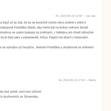
Po, 2024-06-10 22:48 —
Jan Jan
es a když už se zdá, že by se konečně mohlo něco změnit v církvi k
í biskupové Františka žádali, aby mohli být na kněze svěceni ženatí
 dohodnou se svými biskupy na změnách, z Vatikánu jim chodí výhružné
 by to bylo jako v parlamentě, hrůza. Papež má strach z hlasování.
že se synodou už nezačnu. Jednání Františka a zkušenosti se sněmem
So, 2024-06-15 17:24 —
Marta
t do jiné země, není moc účinné.
ých duchovních ze Slovenska.