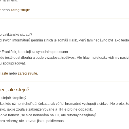
je na změnu.
e
nebo
zaregistrujte
.
o vatikánské situaci?
d svých informátorů (jedním z nich je Tomáš Halík, který tam nedávno byl jako teo
 František, kdo stojí za synodním procesem.
 bude ještě dost dlouhá a bude vyžadovat trpělivost. Ale hlavní překážky vidím v pasi
du spolupracovat.
hlaste
nebo
zaregistrujte
.
c, ale stejně
stejně skeptický...
, kde už není chuť dál čekat a tak věřící hromadně vystupují z církve. Ne proto, že z
sko, jak je zoufale zakonzervované a TH je pro ně odpadlík.
o ve farnosti, se sice nenadává na TH, ale reformy nezajímají.
ro reformy, ale srovnat jistou pokřivenost...