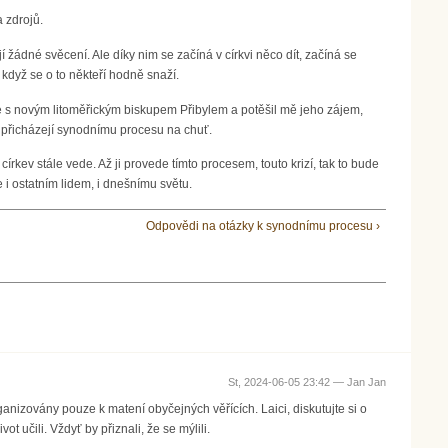
a zdrojů.
jí žádné svěcení. Ale díky nim se začíná v církvi něco dít, začíná se
 když se o to někteří hodně snaží.
se s novým litoměřickým biskupem Přibylem a potěšil mě jeho zájem,
ně přicházejí synodnímu procesu na chuť.
kev stále vede. Až ji provede tímto procesem, touto krizí, tak to bude
e i ostatním lidem, i dnešnímu světu.
Odpovědi na otázky k synodnímu procesu ›
St, 2024-06-05 23:42 —
Jan Jan
nizovány pouze k matení obyčejných věřících. Laici, diskutujte si o
 učili. Vždyť by přiznali, že se mýlili.