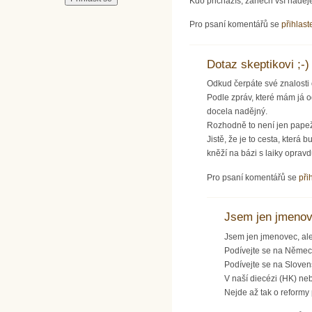
Kdo přicházíš, zanech vší nadě
Pro psaní komentářů se
přihlast
Dotaz skeptikovi ;-)
Odkud čerpáte své znalosti 
Podle zpráv, které mám já o
docela nadějný.
Rozhodně to není jen papež
Jistě, že je to cesta, která
kněží na bázi s laiky oprav
Pro psaní komentářů se
při
Jsem jen jmenove
Jsem jen jmenovec, ale 
Podívejte se na Německo
Podívejte se na Sloven
V naší diecézi (HK) neb
Nejde až tak o reformy p