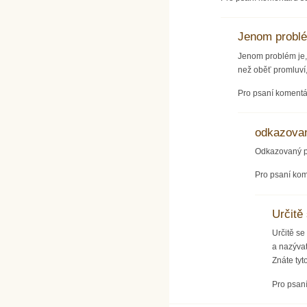
Jenom problé
Jenom problém je,
než oběť promluví, 
Pro psaní koment
odkazovan
Odkazovaný př
Pro psaní ko
Určitě
Určitě se
a nazývat
Znáte tyt
Pro psan