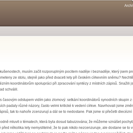
Přejít k
Archi
hlavnímu
obsahu
kušenostech, musím začít rozporuplným pocitem naděje i beznaděje, který jsem pro
ly smeteny ze stolu, stejně jako před dvaceti lety při českém církevním sněmu? Necht
ézním koordinátorům spolupráci při zpracování syntézy z místních zápisů. Snažili j
d schválil.
ď s časovým odstupem vidím jako zlomový: setkání koordinátorů synodních skupin z
sích padaly různé názory, často velmi kritické k vedení církve. Navrhovali jsme změny
pisů, tak to nahoře zcenzurují a dál se to nedostane. Pak jsme si přečetli diecézní 
bodně mluvit o tématech, která byla dosud tabuizována; že můžeme vznášet pochybno
ě před několika lety nemyslitelné; že to pak nikdo nezcenzuruje, ale dostane se to v