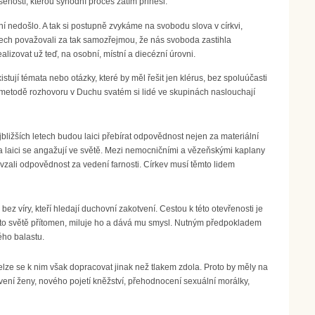
eností, kterou synodní proces zatím přinesl.
 ní nedošlo. A tak si postupně zvykáme na svobodu slova v církvi,
ech považovali za tak samozřejmou, že nás svoboda zastihla
lizovat už teď, na osobní, místní a diecézní úrovni.
ují témata nebo otázky, které by měl řešit jen klérus, bez spoluúčasti
ky metodě rozhovoru v Duchu svatém si lidé ve skupinách naslouchají
ejbližších letech budou laici přebírat odpovědnost nejen za materiální
ev a laici se angažují ve světě. Mezi nemocničními a vězeňskými kaplany
řevzali odpovědnost za vedení farnosti. Církev musí těmto lidem
bez víry, kteří hledají duchovní zakotvení. Cestou k této otevřenosti je
omto světě přítomen, miluje ho a dává mu smysl. Nutným předpokladem
kého balastu.
lze se k nim však dopracovat jinak než tlakem zdola. Proto by měly na
ení ženy, nového pojetí kněžství, přehodnocení sexuální morálky,