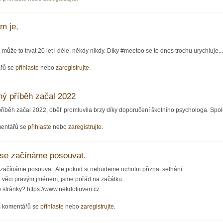
m je,
může to trvat 20 let i déle, někdy nikdy. Díky #meetoo se to dnes trochu urychluje...
ářů se
přihlaste
nebo
zaregistrujte
.
ý příběh začal 2022
íběh začal 2022, oběť promluvila brzy díky doporučení školního psychologa. Spol
mentářů se
přihlaste
nebo
zaregistrujte
.
 se začínáme posouvat.
 začínáme posouvat. Ale pokud si nebudeme ochotni přiznat selhání
 věci pravým jménem, jsme pořád na začátku....
o stránky? https://www.nekdotiuveri.cz
í komentářů se
přihlaste
nebo
zaregistrujte
.