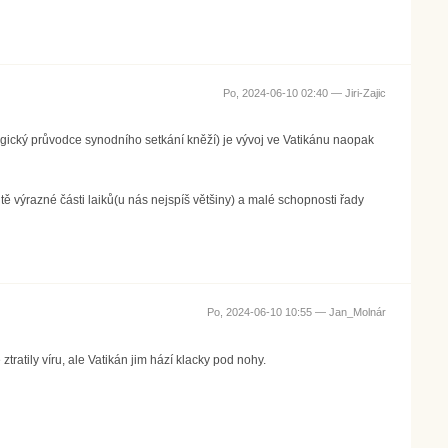
Po, 2024-06-10 02:40 —
Jiri-Zajic
logický průvodce synodního setkání kněží) je vývoj ve Vatikánu naopak
vitě výrazné části laiků(u nás nejspíš většiny) a malé schopnosti řady
Po, 2024-06-10 10:55 —
Jan_Molnár
tratily víru, ale Vatikán jim hází klacky pod nohy.