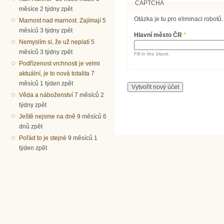
CAPTCHA
měsíce 2 týdny zpět
Otázka je tu pro eliminaci robotů.
Marnost nad marnost. Zajímají
5
měsíců 3 týdny zpět
Hlavní město ČR
*
Nemyslím si, že už neplatí
5
měsíců 3 týdny zpět
Fill in the blank.
Podřízenost vrchnosti je velmi
aktuální, je to nová totalita
7
měsíců 1 týden zpět
Věda a náboženství
7 měsíců 2
týdny zpět
Ještě nejsme na dně
9 měsíců 6
dnů zpět
Pořád to je stejné
9 měsíců 1
týden zpět