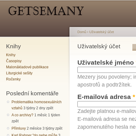
Hlavní menu
Sekundární menu
Př
hl
o
Domů
›
Uživatelský účet
Knihy
Jste zde
Uživatelský účet
Hlavní záložky
Knihy
Časopisy
Uživatelské jméno
Malonákladové publikace
Liturgické sešity
Mezery jsou povoleny; i
Ročenky
apostrofů a podtržítek.
Poslední komentáře
E-mailová adresa
*
Problematika homosexuálních
vztahů
3 týdny 2 dny zpět
Zadejte platnou e-mailo
A co archivy?
1 měsíc 1 týden
E-mailová adresa se nez
zpět
zapomenutého hesla neb
Přímluvy
2 měsíce 3 týdny zpět
Karl Rahner "do nebe může
3