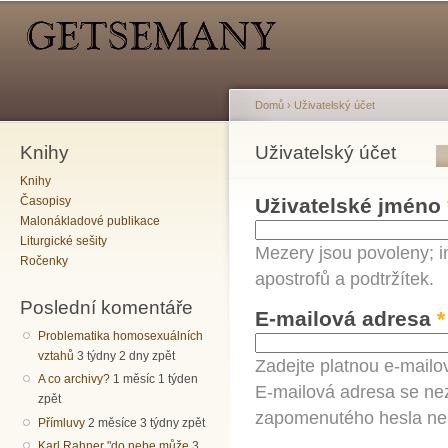
Hlavní menu
Sekundární menu
Př
hl
o
Domů
›
Uživatelský účet
Knihy
Jste zde
Uživatelský účet
Hlavní záložky
Knihy
Časopisy
Uživatelské jméno
Malonákladové publikace
Liturgické sešity
Mezery jsou povoleny; i
Ročenky
apostrofů a podtržítek.
Poslední komentáře
E-mailová adresa
*
Problematika homosexuálních
vztahů
3 týdny 2 dny zpět
Zadejte platnou e-mailo
A co archivy?
1 měsíc 1 týden
E-mailová adresa se nez
zpět
zapomenutého hesla neb
Přímluvy
2 měsíce 3 týdny zpět
Karl Rahner "do nebe může
3