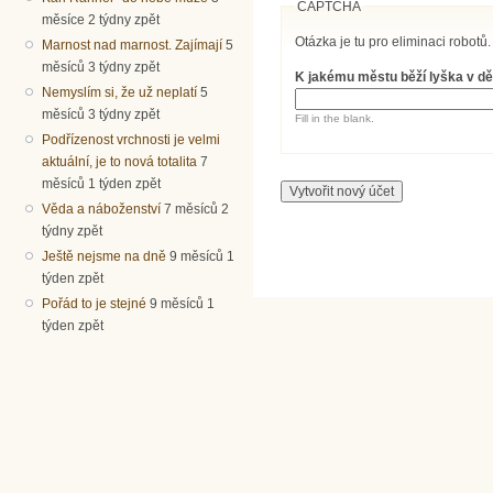
CAPTCHA
měsíce 2 týdny zpět
Otázka je tu pro eliminaci robotů.
Marnost nad marnost. Zajímají
5
měsíců 3 týdny zpět
K jakému městu běží lyška v dě
Nemyslím si, že už neplatí
5
měsíců 3 týdny zpět
Fill in the blank.
Podřízenost vrchnosti je velmi
aktuální, je to nová totalita
7
měsíců 1 týden zpět
Věda a náboženství
7 měsíců 2
týdny zpět
Ještě nejsme na dně
9 měsíců 1
týden zpět
Pořád to je stejné
9 měsíců 1
týden zpět