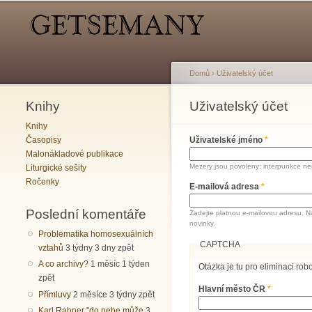
Hlavní menu
Sekundární menu
Domů
›
Uživatelský účet
Knihy
Jste zde
Uživatelský účet
Hlavní záložky
Knihy
Časopisy
Uživatelské jméno
*
Malonákladové publikace
Mezery jsou povoleny; interpunkce nen
Liturgické sešity
Ročenky
E-mailová adresa
*
Poslední komentáře
Zadejte platnou e-mailovou adresu. N
novinky.
Problematika homosexuálních
CAPTCHA
vztahů
3 týdny 3 dny zpět
A co archivy?
1 měsíc 1 týden
Otázka je tu pro eliminaci robo
zpět
Hlavní město ČR
*
Přímluvy
2 měsíce 3 týdny zpět
Karl Rahner "do nebe může
3