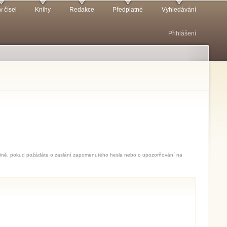
v čísel
Knihy
Redakce
Předplatné
Vyhledávání
Přihlášení
jedině, pokud požádáte o zaslání zapomenutého hesla nebo o upozorňování na