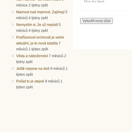
Fill in the blank.
měsíce 2 týdny zpět
Marnost nad marnost. Zajímají
5
měsíců 4 týdny zpět
Nemyslím si, že už neplatí
5
měsíců 4 týdny zpět
Podřízenost vrchnosti je velmi
aktuální, je to nová totalita
7
měsíců 1 týden zpět
Věda a náboženství
7 měsíců 2
týdny zpět
Ještě nejsme na dně
9 měsíců 1
týden zpět
Pořád to je stejné
9 měsíců 1
týden zpět