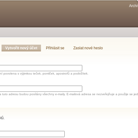
Přejít k
Archi
hlavnímu
obsahu
Vytvořit nový účet
(aktivní záložka)
Přihlásit se
Zaslat nové heslo
í povolena s výjimkou teček, pomlček, apostrofů a podtržítek.
a tuto adresu budou posílány všechny e-maily. E-mailová adresa se nezveřejňuje a použije se 
tů.