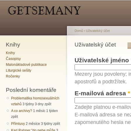
Hlavní menu
Sekundární menu
Př
hl
o
Domů
›
Uživatelský účet
Knihy
Jste zde
Uživatelský účet
Hlavní záložky
Knihy
Časopisy
Uživatelské jméno
Malonákladové publikace
Liturgické sešity
Mezery jsou povoleny; i
Ročenky
apostrofů a podtržítek.
Poslední komentáře
E-mailová adresa
*
Problematika homosexuálních
vztahů
3 týdny 3 dny zpět
Zadejte platnou e-mailo
A co archivy?
1 měsíc 1 týden
E-mailová adresa se nez
zpět
zapomenutého hesla neb
Přímluvy
2 měsíce 3 týdny zpět
Karl Rahner "do nebe může
3