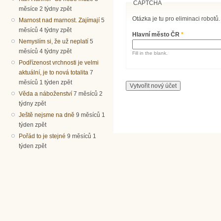
CAPTCHA
měsíce 2 týdny zpět
Otázka je tu pro eliminaci robotů.
Marnost nad marnost. Zajímají
5
měsíců 4 týdny zpět
Hlavní město ČR
*
Nemyslím si, že už neplatí
5
měsíců 4 týdny zpět
Fill in the blank.
Podřízenost vrchnosti je velmi
aktuální, je to nová totalita
7
měsíců 1 týden zpět
Věda a náboženství
7 měsíců 2
týdny zpět
Ještě nejsme na dně
9 měsíců 1
týden zpět
Pořád to je stejné
9 měsíců 1
týden zpět