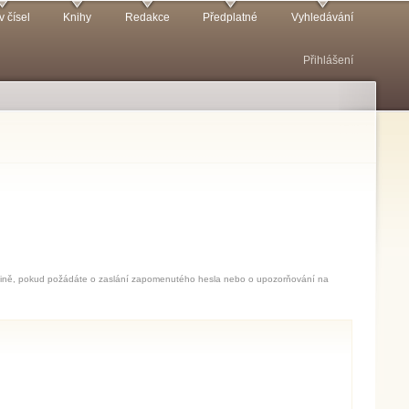
v čísel
Knihy
Redakce
Předplatné
Vyhledávání
Přihlášení
jedině, pokud požádáte o zaslání zapomenutého hesla nebo o upozorňování na