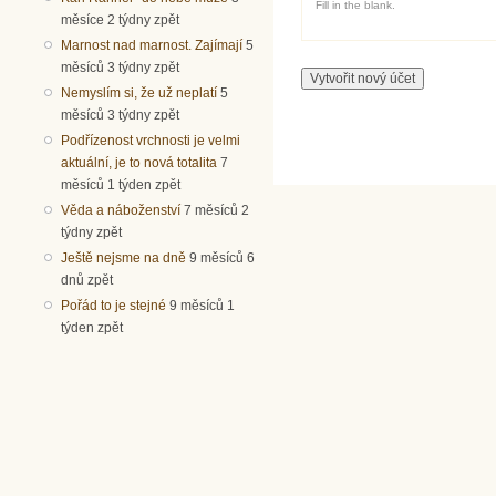
Fill in the blank.
měsíce 2 týdny zpět
Marnost nad marnost. Zajímají
5
měsíců 3 týdny zpět
Nemyslím si, že už neplatí
5
měsíců 3 týdny zpět
Podřízenost vrchnosti je velmi
aktuální, je to nová totalita
7
měsíců 1 týden zpět
Věda a náboženství
7 měsíců 2
týdny zpět
Ještě nejsme na dně
9 měsíců 6
dnů zpět
Pořád to je stejné
9 měsíců 1
týden zpět