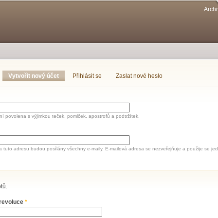
Přejít k
Archi
hlavnímu
obsahu
Vytvořit nový účet
(aktivní záložka)
Přihlásit se
Zaslat nové heslo
í povolena s výjimkou teček, pomlček, apostrofů a podtržítek.
a tuto adresu budou posílány všechny e-maily. E-mailová adresa se nezveřejňuje a použije se 
tů.
 revoluce
*