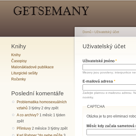
Hlavní menu
Sekundární menu
Domů
›
Uživatelský účet
Knihy
Jste zde
Uživatelský účet
Hlavní záložky
Knihy
Časopisy
Uživatelské jméno
*
Malonákladové publikace
Mezery jsou povoleny; interpunkce nen
Liturgické sešity
Ročenky
E-mailová adresa
*
Poslední komentáře
Zadejte platnou e-mailovou adresu. N
novinky.
Problematika homosexuálních
CAPTCHA
vztahů
3 týdny 2 dny zpět
A co archivy?
1 měsíc 1 týden
Otázka je tu pro eliminaci robo
zpět
Měsíc kdy začala sametová
Přímluvy
2 měsíce 3 týdny zpět
Karl Rahner "do nebe může
3