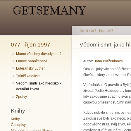
Hlavní menu
Sekundární menu
Domů
›
077 - říjen 1997
077 - říjen 1997
Jste zde
Vědomí smrti jako hl
Máme všechny důvody doufat
autor:
Jana Blaženínová
Lidové náboženství
Luteránský Luther
Otázku, jaký vliv na náš živo
člověka, který ztratil vztah k P
Tvůrčí katolicita
Vědomí smrti jako hledisko k
V přednášce O pravdě a Bytí (
ocenění života
života. Podle Heideggra v tom
kdy zakoušíme strach o svůj živ
Zprávy
časovou omezenost. Smrt nám
Knihy
Kdyby nebylo smrti, nic by neb
Zakouší své bytí jako něco, o 
Knihy
odpovědnosti za svůj život. P
Časopisy
otevřenost vůči druhému, ocho
Malonákladové publikace