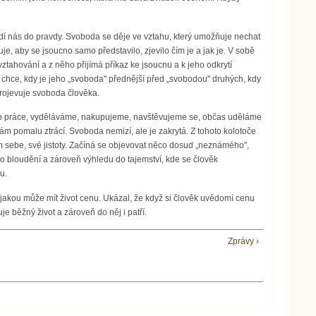
ádí nás do pravdy. Svoboda se děje ve vztahu, který umožňuje nechat
e, aby se jsoucno samo představilo, zjevilo čím je a jak je. V sobě
ztahování a z něho přijímá příkaz ke jsoucnu a k jeho odkrytí
co chce, kdy je jeho „svoboda" přednější před „svobodou" druhých, kdy
projevuje svoboda člověka.
e do práce, vyděláváme, nakupujeme, navštěvujeme se, občas uděláme
m pomalu ztrácí. Svoboda nemizí, ale je zakrytá. Z tohoto kolotoče
em sebe, své jistoty. Začíná se objevovat něco dosud „neznámého",
ví o bloudění a zároveň výhledu do tajemství, kde se člověk
u.
akou může mít život cenu. Ukázal, že když si člověk uvědomí cenu
je běžný život a zároveň do něj i patří.
Zprávy ›