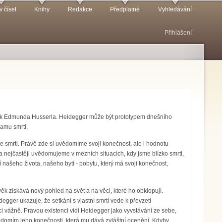
v čísel
Knihy
Redakce
Předplatné
Vyhledávání
Přihlášení
), žák Edmunda Husserla. Heidegger může být prototypem dnešního
znamu smrti.
ke smrti. Právě zde si uvědomíme svoji konečnost, ale i hodnotu
a nejčastěji uvědomujeme v mezních situacích, kdy jsme blízko smrti,
stí našeho života, našeho bytí - pobytu, který má svoji konečnost,
věk získává nový pohled na svět a na věci, které ho obklopují.
degger ukazuje, že setkání s vlastní smrtí vede k převzetí
i vážně. Pravou existenci vidí Heidegger jako vyvstávání ze sebe,
 vědomím jeho konečnosti, která mu dává zvláštní ocenění. Kdyby