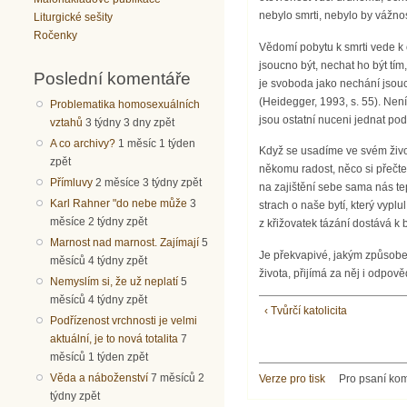
nebylo smrti, nebylo by vážnos
Liturgické sešity
Ročenky
Vědomí pobytu k smrti vede k 
jsoucno být, nechat ho být tí
Poslední komentáře
je svoboda jako nechání jsouc
(Heidegger, 1993, s. 55). Není
Problematika homosexuálních
jsou ostatní nuceni jednat po
vztahů
3 týdny 3 dny zpět
A co archivy?
1 měsíc 1 týden
Když se usadíme ve svém živo
zpět
někomu radost, něco si přečte
Přímluvy
2 měsíce 3 týdny zpět
na zajištění sebe sama nás te
Karl Rahner "do nebe může
3
strach o naše bytí, který vypl
měsíce 2 týdny zpět
z křižovatek tázání dostává k
Marnost nad marnost. Zajímají
5
Je překvapivé, jakým způsobe
měsíců 4 týdny zpět
života, přijímá za něj i odpov
Nemyslím si, že už neplatí
5
měsíců 4 týdny zpět
‹ Tvůrčí katolicita
Podřízenost vrchnosti je velmi
aktuální, je to nová totalita
7
měsíců 1 týden zpět
Věda a náboženství
7 měsíců 2
Verze pro tisk
Pro psaní ko
týdny zpět