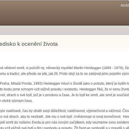
Přejít k
Archi
hlavnímu
obsahu
edisko k ocenění života
t má vědomí smrti, si položil mj. německý myslitel Martin Heidegger (1889 - 1976
ísmu a tradici, ale přesto se ptá, jak žít. Proto stojí za to se zabývat jeho pojetím vý
Praha, Mladá Fronta, 1993) Heidegger mluví o životě jako o pobytu, který je bytím 
to bodu jsme schopni vzít vážně pravdu i svobodu. Heidegger říká, že si cenu život
ot, strach o své bytí, jež je v prostoru a čase. Je to bytí ke smrti, ale smrt je součá
 otvírá význam času.
ylo naléhavé, čas by ztratil svoji důležitost, naléhavost, výjimečnost a vážnost. Člo
co má strach, aby to neztratil. Jde mu o své bytí. Uvědomuje si svoji konečnost. Hei
řijetí smrti do našeho života je pro nás novým začátkem, kdy vezmeme svou existenc
tu vzít vážně své bytí a tím i svobodu a pravdu. Žít život ve svobodě a v pravdě s