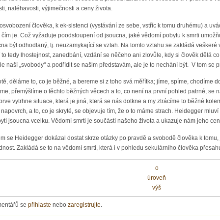
ti, naléhavosti, výjimečnosti a ceny života.
osvobození člověka, k ek-sistenci (vystávání ze sebe, vstříc k tomu druhému) a uv
m, čím je. Což vyžaduje poodstoupení od jsoucna, jaké vědomí pobytu k smrti umožňuj
na být odhodlaný, tj. neuzamykající se vztah. Na tomto vztahu se zakládá veškeré v
 to tedy lhostejnost, zanedbání, vzdání se něčeho ani zlovůle, kdy si člověk dělá 
dle naší „svobody" a podřídit se našim představám, ale je to nechání být. V tom se 
tě, děláme to, co je běžné, a bereme si z toho svá měřítka; jíme, spíme, chodím
me, přemýšlíme o těchto běžných věcech a to, co není na první pohled patrné, se ná
prve vytrhne situace, která je jiná, která se nás dotkne a my ztrácíme to běžné kol
ul napovrch, a to, co je skryté, se objevuje tím, že o to máme strach. Heidegger mlu
 bytí jsoucna vcelku. Vědomí smrti je součástí našeho života a ukazuje nám jeho cen
m se Heidegger dokázal dostat skrze otázky po pravdě a svobodě člověka k tomu, j
ědnost. Zakládá se to na vědomí smrti, která i v pohledu sekulárního člověka přesahu
o
úroveň
výš
mentářů se
přihlaste
nebo
zaregistrujte
.