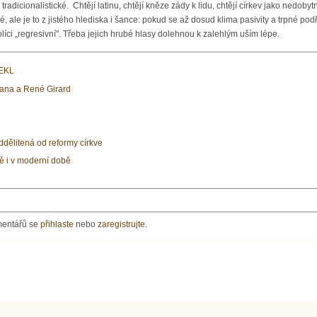
tradicionalistické. Chtějí latinu, chtějí kněze zády k lidu, chtějí církev jako nedoby
é, ale je to z jistého hlediska i šance: pokud se až dosud klima pasivity a trpné pod
tolíci „regresivní". Třeba jejich hrubé hlasy dolehnou k zalehlým uším lépe.
EKL
Jana a René Girard
ddělitená od reformy církve
ě i v moderní době
mentářů se
přihlaste
nebo
zaregistrujte
.