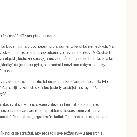
í čtenář Jiří Kohl přibalil i dopis:
atolíků bude mít málo pochopení pro argumenty katolíků německých. Na
ýt slyšeni‚; prostě jsme přesvědčeni, že ,my jsme církev‚. V Čechách
za objekt ,duchovní správy‚ a nic více. Že oni jsou lid boží, královské
eriky" do jednoho pytle, a konečně i mezi německými katolíky
ědností.
učí žít v demokracii o mnoho let méně než křesťané němečtí. Na tyto
asto žijí i v zemích s vládou ještě tyranštější, než byl náš
yšší.
a hlasu záleží. Mnoho ovšem záleží na tom, jak k této události
abízející motivaci ani řešení problémů; leccos tomu žel již nyní
obé činnosti, na „organizační kultuře", na našich postojích, a to
 katolíci se sdružují, aby prosadili své požadavky u hierarchie,