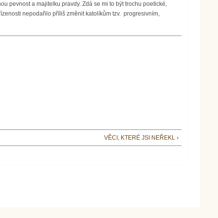
tnou pevnost a majitelku pravdy. Zdá se mi to být trochu poetické,
řízenosti nepodařilo příliš změnit katolíkům tzv. progresivním,
VĚCI, KTERÉ JSI NEŘEKL ›