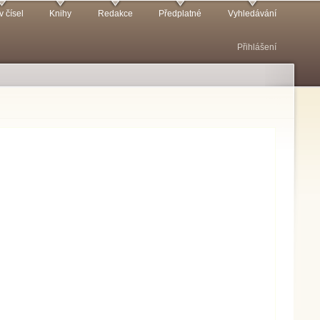
v čísel
Knihy
Redakce
Předplatné
Vyhledávání
Přihlášení