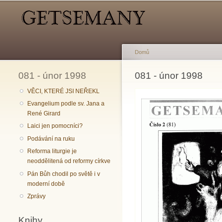
Hlavní menu
Sekundární menu
Domů
081 - únor 1998
Jste zde
081 - únor 1998
VĚCI, KTERÉ JSI NEŘEKL
Evangelium podle sv. Jana a
René Girard
Laici jen pomocníci?
Podávání na ruku
Reforma liturgie je
neoddělitená od reformy církve
Pán Bůh chodil po světě i v
moderní době
Zprávy
Knihy