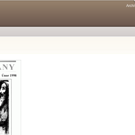
Přejít k
Archi
hlavnímu
obsahu