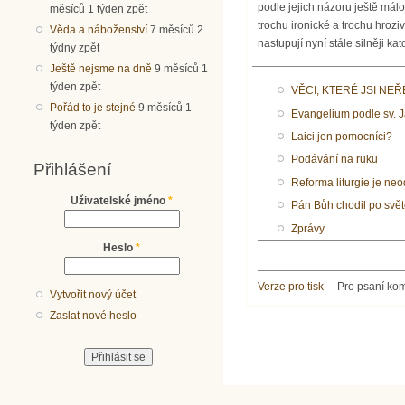
podle jejich názoru ještě málo 
měsíců 1 týden zpět
trochu ironické a trochu hroziv
Věda a náboženství
7 měsíců 2
nastupují nyní stále silněji ka
týdny zpět
Ještě nejsme na dně
9 měsíců 1
týden zpět
VĚCI, KTERÉ JSI NEŘ
Pořád to je stejné
9 měsíců 1
Evangelium podle sv. 
týden zpět
Laici jen pomocníci?
Podávání na ruku
Přihlášení
Reforma liturgie je neo
Uživatelské jméno
*
Pán Bůh chodil po svět
Zprávy
Heslo
*
Verze pro tisk
Pro psaní ko
Vytvořit nový účet
Zaslat nové heslo