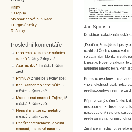
Knihy
Časopisy
Malonákladové publikace
Liturgické sešity
Jan Spousta
Ročenky
Ke sbírce reakcí z německé kato
Poslední komentáře
„Doufám, že najdete i pro tyt
rozdíl od Čech chápou velmi mn
Problematika homosexuálních
se zatím daří klerikům stále je
vztahů
3 týdny 2 dny zpět
kněžstvo Nového zákona, to 
A co archivy?
1 měsíc 1 týden
najdeme mnoho těch, kteří si 
zpět
Přímluvy
2 měsíce 3 týdny zpět
Přesto je uvedený názor v pods
vnější okolnosti však nelze sv
Karl Rahner "do nebe může
3
předlistopadový režim, a za d
měsíce 2 týdny zpět
Marnost nad marnost. Zajímají
5
Připravovaný sněm české katoli
měsíců 3 týdny zpět
přistoupí kněží, biskupové a k
Nemyslím si, že už neplatí
5
nasvědčuje. A jistě tato časo
měsíců 3 týdny zpět
především v rámci místních círk
Podřízenost vrchnosti je velmi
Zjistil jsem nedávno, že také 
aktuální, je to nová totalita
7