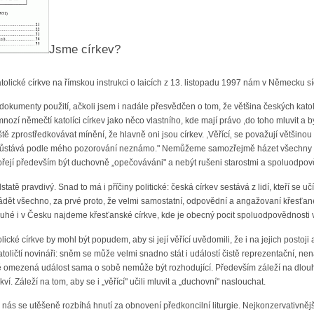
Jsme církev?
lické církve na římskou instrukci o laicích z 13. listopadu 1997 nám v Německu sídlíc
o dokumenty použití, ačkoli jsem i nadále přesvědčen o tom, že většina českých k
ozí němečtí katolíci církev jako něco vlastního, kde mají právo ,do toho mluvit a b
ště zprostředkovávat mínění, že hlavně oni jsou církev. ,Věřící‚ se považují většinou 
zůstává podle mého pozorování neznámo." Nemůžeme samozřejmě házet všechny „kl
přejí především být duchovně „opečováváni" a nebýt rušeni starostmi a spoluodpov
tatě pravdivý. Snad to má i příčiny politické: česká církev sestává z lidí, kteří se 
ádět všechno, za prvé proto, že velmi samostatní, odpovědní a angažovaní křesťané č
ruhé i v Česku najdeme křesťanské církve, kde je obecný pocit spoluodpovědnosti v
cké církve by mohl být popudem, aby si její věřící uvědomili, že i na jejich postoji 
atoličtí novináři: sněm se může velmi snadno stát i událostí čistě reprezentační, nen
vě omezená událost sama o sobě nemůže být rozhodující. Především záleží na dlouhod
ví. Záleží na tom, aby se i „věřící" učili mluvit a „duchovní" naslouchat.
u nás se utěšeně rozbíhá hnutí za obnovení předkoncilní liturgie. Nejkonzervativnější