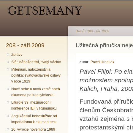
Hlavní menu
Sekundární menu
Př
hl
o
Domů
›
208 - září 2009
208 - září 2009
Jste zde
Užitečná příručka nej
Zprávy
autor:
Pavel Hradilek
Stát, náboženství, svatý Václav
Milénium, náboženství a
Pavel Filipi: Po 
politika: svatováclavské oslavy
možnostem spolupr
v roce 1929
Kalich, Praha, 2008
Nové nebe a nová země aneb
ekumena po transylvánsku
Fundovaná příručk
Liturgie 39. mezinárodní
konference IEF v Rumunsku
členům Českobratr
Anglikánská bohoslužba: od
vztahů zejména s ř
imperialismu k ekumenismu
protestantskými c
20. výročie novembra 1989