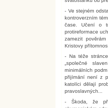
svatostánku od př
- Ve stejném odsta
kontroverzním téma
čase. Učení o t
protireformace uc
zamezit pověrám s
Kristovy přítomnost
- Na téže stránce
„společné slave
minimálních podmí
přijímání není z 
katolíci dělají p
pravoslavných...
- Škoda, že př