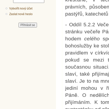
právních, působen
Vytvořit nový účet
pastýřů, katechetů
Zaslat nové heslo
- Oddíl 5.2.2 Več
stránku večeře Pá
hodem
celého
spo
bohoslužby ke stol
pravidlem v církví
pokud se mezi ty
současnou situaci.
slaví, také přijíma
slaví. Je to na m
jediní mohou v ří
Páně. O nedělích
přijímáním. K to