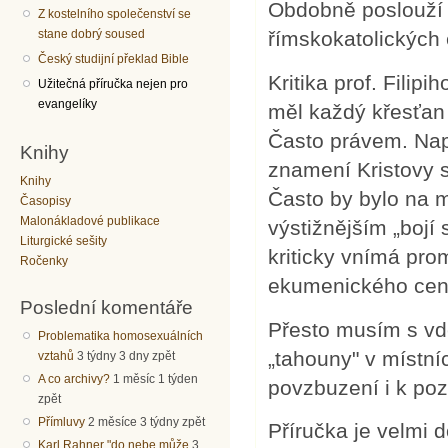
Obdobně poslouží i
Z kostelního společenství se
stane dobrý soused
římskokatolických 
Český studijní překlad Bible
Kritika prof. Filip
Užitečná příručka nejen pro
evangelíky
měl každý křesťan p
Často právem. Např
Knihy
znamení Kristovy sm
Knihy
Často by bylo na mí
Časopisy
Malonákladové publikace
výstižnějším „bojí
Liturgické sešity
kriticky vnímá pro
Ročenky
ekumenického centr
Poslední komentáře
Přesto musím s vd
Problematika homosexuálních
„tahouny" v místní
vztahů
3 týdny 3 dny zpět
A co archivy?
1 měsíc 1 týden
povzbuzení i k poz
zpět
Přímluvy
2 měsíce 3 týdny zpět
Příručka je velmi
Karl Rahner "do nebe může
3