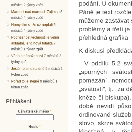
podání. U ekumeni
měsíce 2 týdny zpět
Páně je text rozčle
Marnost nad marnost. Zajímají
5
měsíců 4 týdny zpět
můžeme zastávat s
Nemyslím si, že už neplatí
5
problémy a třetí j
měsíců 4 týdny zpět
přehledná grafika.
Podřízenost vrchnosti je velmi
aktuální, je to nová totalita
7
měsíců 1 týden zpět
K diskusi předklá
Věda a náboženství
7 měsíců 2
týdny zpět
- V oddílu 5.2 svá
Ještě nejsme na dně
9 měsíců 1
„sporných svátost
týden zpět
pomazání nemocn
Pořád to je stejné
9 měsíců 1
týden zpět
„svátosti", tj. „za
kněze či biskupa)
Přihlášení
době nevidí půso
Uživatelské jméno
*
ordinované služeb
slovo, skrze sváto
Heslo
*
křesťané, v těc