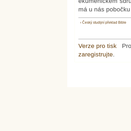
ekumenickém sdruž
má u nás pobočku a
‹ Český studijní překlad Bible
Verze pro tisk
Pr
zaregistrujte
.