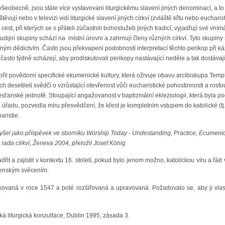
 všeobecně, jsou stále více vystavováni liturgickému slavení jiných denominací, a 
ěvují nebo v televizi vidí liturgické slavení jiných církví (zvláště křtu nebo euchar
z cest, při kterých se s přáteli zúčastnili bohoslužeb jiných tradicí, vyjadřují své vní
studijní skupiny schází na místní úrovni a zahrnují členy různých církví. Tyto skupin
ým dědictvím. Často jsou překvapeni podobností interpretací těchto perikop při káz
sto týdně scházejí, aby prodiskutovali perikopy nastávající neděle a tak dostávají 
řil povědomí specifické ekumenické kultury, která oživuje obavu arcibiskupa Templ
ích desetiletí svědčí o vzrůstající otevřenost vůči eucharistické pohostinnosti a ros
esťanské jednotě. Stoupající angažovanost v baptizmální ekleziologii, která byla po
 a úřadu, pozvedla míru přesvědčení, že křest je kompletním vstupem do katolické (tj
aristie.
 vyšel jako příspěvek ve sborníku Worship Today - Undestanding, Practice, Ecumenica
rada církví, Ženeva 2004, přeložil Josef König
jádřit a zajistit v kontextu 16. století, pokud bylo jenom možno, katolickou víru a řá
áhenským svěcením.
ovaná v roce 1547 a poté rozšiřovaná a upravovaná. Požadovalo se, aby ji vlast
á liturgická konzultace, Dublin 1995, zásada 3.