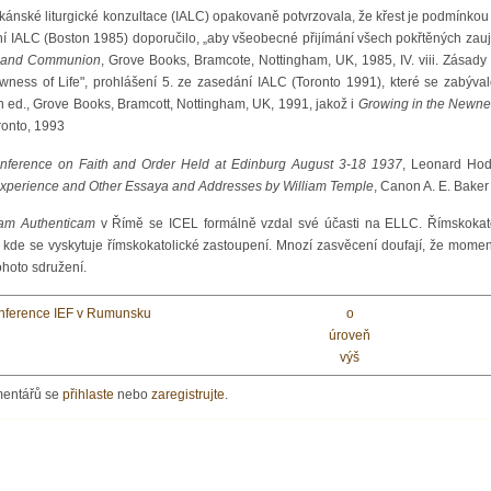
nské liturgické konzultace (IALC) opakovaně potvrzovala, že křest je podmínkou při
ní IALC (Boston 1985) doporučilo, „aby všeobecné přijímání všech pokřtěných zauj
n and Communion
, Grove Books, Bramcote, Nottingham, UK, 1985, IV. viii. Zásady
ewness of Life", prohlášení 5. ze zasedání IALC (Toronto 1991), které se zabýval
n ed., Grove Books, Bramcott, Nottingham, UK, 1991, jakož i
Growing in the Newness
ronto, 1993
ference on Faith and Order Held at Edinburg August 3-18 1937
, Leonard Hod
Experience and Other Essaya and Addresses by William Temple
, Canon A. E. Baker
iam Authenticam
v Římě se ICEL formálně vzdal své účasti na ELLC. Římskokatol
, kde se vyskytuje římskokatolické zastoupení. Mnozí zasvěcení doufají, že momen
tohoto sdružení.
konference IEF v Rumunsku
o
úroveň
výš
mentářů se
přihlaste
nebo
zaregistrujte
.