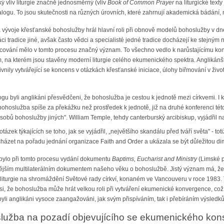
ký vliv liturgie značně jednosměrný (vliv
Book of Common Prayer
na liturgické texty
gu. To jsou skutečnosti na různých úrovních, které zahrnují akademická bádání, mul
ývoje křesťanské bohoslužby hrál hlavní roli při obnově modelů bohoslužby v dne
ci tradice jiné, avšak často vědci a specialisté jedné tradice docházejí ke stejný
vání mělo v tomto procesu značný význam. To všechno vedlo k narůstajícímu kon
 na kterém jsou stavěny moderní liturgie celého ekumenického spektra. Anglikánští o
vnily vytvářející se koncens v otázkách křesťanské iniciace, úlohy biřmování v životě
u byli anglikáni přesvědčeni, že bohoslužba je cestou k jednotě mezi církvemi. I 
oslužba spíše za překážku než prostředek k jednotě, již na druhé konferenci této
obů bohoslužby jiných". William Temple, tehdy canterburský arcibiskup, vyjádřil nal
otázek týkajících se toho, jak se vyjádřil, „největšího skandálu před tváří světa" - t
ázet na pořadu jednání organizace Faith and Order a ukázala se být důležitou di
bylo při tomto procesu vydání dokumentu
Baptims, Eucharist and Ministry
(Limské p
žitějším multilaterálním dokumentem našeho věku o bohoslužbě. Jistý význam má, že
 liturgie na shromáždění Světové rady církví, konaném ve Vancouveru v roce 1983. 
i, že bohoslužba může hrát velkou roli při vytváření ekumenické konvergence, což
u byli anglikáni vysoce zaangažováni, jak svým přispíváním, tak i přebíráním výsledků
lužba na pozadí objevujícího se ekumenického ko