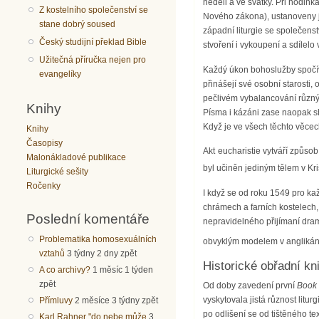
neděli a ve svátky. Při hodin
Z kostelního společenství se
Nového zákona), ustanoveny js
stane dobrý soused
západní liturgie se společenst
Český studijní překlad Bible
stvoření i vykoupení a sdílelo
Užitečná příručka nejen pro
Každý úkon bohoslužby spočív
evangelíky
přinášejí své osobní starosti,
pečlivém vybalancování různých
Knihy
Písma i kázáni zase naopak sh
Když je ve všech těchto věcec
Knihy
Časopisy
Akt eucharistie vytváří způso
Malonákladové publikace
byl učiněn jediným tělem v Kr
Liturgické sešity
Ročenky
I když se od roku 1549 pro kaž
chrámech a farních kostelech,
Poslední komentáře
nepravidelného přijímaní drama
Problematika homosexuálních
obvyklým modelem v anglikán
vztahů
3 týdny 2 dny zpět
Historické obřadní k
A co archivy?
1 měsíc 1 týden
zpět
Od doby zavedení první
Book
vyskytovala jistá různost litur
Přímluvy
2 měsíce 3 týdny zpět
po odlišení se od tištěného tex
Karl Rahner "do nebe může
3