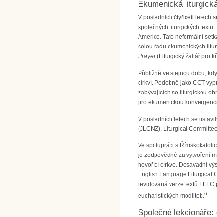
Ekumenická liturgick
V posledních čtyřiceti letech 
společných liturgických textů.
Americe. Tato neformální setk
celou řadu ekumenických litur
Prayer
(Liturgický žaltář pro 
Přibližně ve stejnou dobu, kd
církví. Podobně jako CCT vypr
zabývajících se liturgickou ob
pro ekumenickou konvergenci
V posledních letech se ustavi
(JLCNZ), Liturgical Committee
Ve spolupráci s Římskokatolick
je zodpovědné za vytvoření mod
hovořící církve. Dosavadní vý
English Language Liturgical C
revidovaná verze textů ELLC
6
eucharistických modliteb.
Společné lekcionáře: