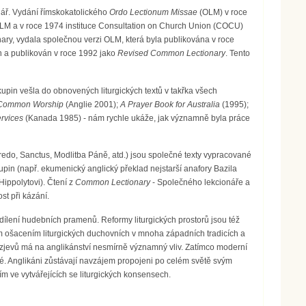
onář. Vydání římskokatolického
Ordo Lectionum Missae
(OLM) v roce
OLM a v roce 1974 instituce Consultation on Church Union (COCU)
ary, vydala společnou verzi OLM, která byla publikována v roce
n a publikován v roce 1992 jako
Revised Common Lectionary
. Tento
kupin vešla do obnovených liturgických textů v takřka všech
Common Worship
(Anglie 2001);
A Prayer Book for Australia
(1995);
ervices
(Kanada 1985) - nám rychle ukáže, jak významně byla práce
 Credo, Sanctus, Modlitba Páně, atd.) jsou společné texty vypracované
in (např. ekumenický anglický překlad nejstarší anafory Bazila
ippolytovi). Čtení z
Common Lectionary
- Společného lekcionáře a
t při kázání.
dílení hudebních pramenů. Reformy liturgických prostorů jsou též
ým ošacením liturgických duchovních v mnoha západních tradicích a
jevů má na anglikánství nesmírně významný vliv. Zatímco moderní
é. Anglikáni zůstávají navzájem propojeni po celém světě svým
vím ve vytvářejících se liturgických konsensech.