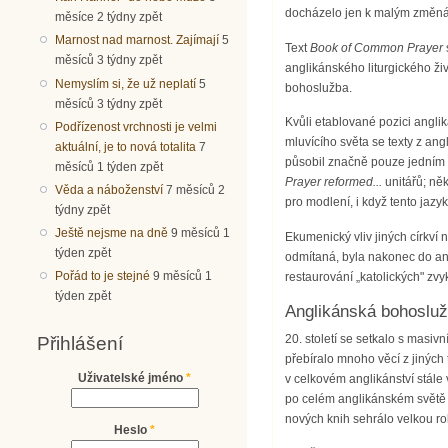
docházelo jen k malým změnám,
měsíce 2 týdny zpět
Marnost nad marnost. Zajímají
5
Text
Book of Common Prayer
měsíců 3 týdny zpět
anglikánského liturgického živ
Nemyslím si, že už neplatí
5
bohoslužba.
měsíců 3 týdny zpět
Kvůli etablované pozici anglik
Podřízenost vrchnosti je velmi
mluvícího světa se texty z ang
aktuální, je to nová totalita
7
působil značně pouze jedním sm
měsíců 1 týden zpět
Prayer reformed...
unitářů; ně
Věda a náboženství
7 měsíců 2
pro modlení, i když tento jazy
týdny zpět
Ještě nejsme na dně
9 měsíců 1
Ekumenický vliv jiných církví 
týden zpět
odmítaná, byla nakonec do ang
Pořád to je stejné
9 měsíců 1
restaurování „katolických" z
týden zpět
Anglikánská bohosluž
20. století se setkalo s mas
Přihlášení
přebíralo mnoho věcí z jiných
Uživatelské jméno
*
v celkovém anglikánství stále 
po celém anglikánském světě n
nových knih sehrálo velkou ro
Heslo
*