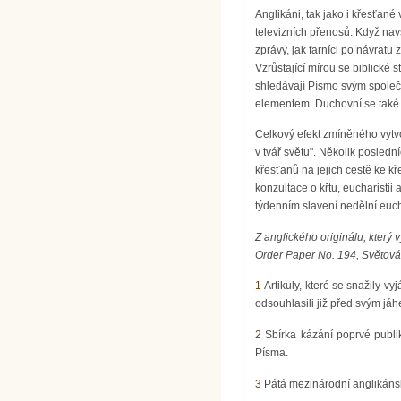
Anglikáni, tak jako i křesťané
televizních přenosů. Když navšt
zprávy, jak farníci po návratu 
Vzrůstající mírou se biblické 
shledávají Písmo svým společn
elementem. Duchovní se také ča
Celkový efekt zmíněného vytvo
v tvář světu". Několik posledn
křesťanů na jejich cestě ke kř
konzultace o křtu, eucharistii
týdenním slavení nedělní euch
Z anglického originálu, který
Order Paper No. 194, Světová 
1
Artikuly, které se snažily vy
odsouhlasili již před svým j
2
Sbírka kázání poprvé publik
Písma.
3
Pátá mezinárodní anglikánsk