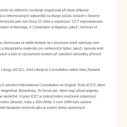
cilu se odborníci na liturgii angažovali při úkolu přípravy
ánů a reformovaných odborníků na liturgii začala scházet v Severní
ahrnovala jako své členy 22 církví a organizací. CCT vyprodukovala
ebration of Marriage, A Celebration of Baptism
, jakož i
Services of
e zformovala ve Velké Británii, ta v současné době zahrnuje osm
 liturgického materiálu pro velikonoční týden, jakož i spoustu knih
strovech a bylo to významným krokem při vytváření atmosféry příznivé
 Liturgy (ACOL), Joint Liturgical Consultation within New Zealand
LG sdružení International Consultation on English Texts (ICET), které
 Magnificat, Benedictus, Te Deum atd., které mají užívat anglicky
me společné. V práci ICET je pokračováno současně organizací
ového Zélandu, Irska a Jižní Afriky. V roce 1989 byla vydána
í liturgické možnosti jako je vydání sbírky společných