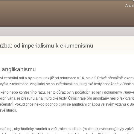
Přejít k
Archi
hlavnímu
obsahu
užba: od imperialismu k ekumenismu
i anglikanismu
 centrální roli a bylo tomu tak již od reformace v 16. století. Právě převážně v kont
rý vyšla z reformace. Anglikáni se soustřeďovali na liturgické texty obsažené v
Book o
ického nebo konfesního rázu. Tento důraz byl v počátcích sdílen i dokumenty
Thirty-
ejich váha se přesunula na liturgické texty. Čímž hraje pro anglikány heslo
lex orand
čenství. Pokud chce někdo pochopit, jak se anglikáni chápou ve svém vztahu k Boh
vé liturgii.
ařizují, aby hodinky ranních a večerních modliteb (mattins + evensong) byly zpívá