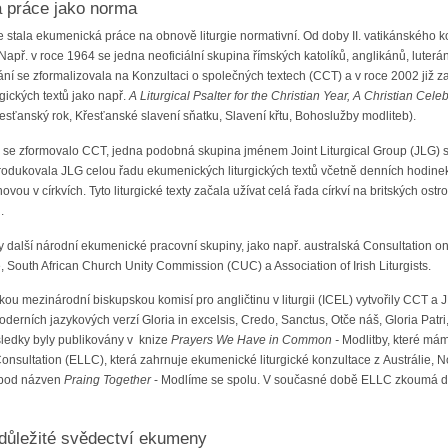
á práce jako norma
se stala ekumenická práce na obnově liturgie normativní. Od doby II. vatikánského kon
 Např. v roce 1964 se jedna neoficiální skupina římských katolíků, anglikánů, luter
ání se zformalizovala na Konzultaci o společných textech (CCT) a v roce 2002 již z
gických textů jako např.
A Liturgical Psalter for the Christian Year, A Christian Cel
křesťanský rok, Křesťanské slavení sňatku, Slavení křtu, Bohoslužby modliteb).
y se zformovalo CCT, jedna podobná skupina jménem Joint Liturgical Group (JLG) s
odukovala JLG celou řadu ekumenických liturgických textů včetně denních hodinek a
novou v církvích. Tyto liturgické texty začala užívat celá řada církví na britských o
.
ly další národní ekumenické pracovní skupiny, jako např. australská Consultation on
, South African Church Unity Commission (CUC) a Association of Irish Liturgists.
ou mezinárodní biskupskou komisí pro angličtinu v liturgii (ICEL) vytvořily CCT a J
erních jazykových verzí Gloria in excelsis, Credo, Sanctus, Otče náš, Gloria Patri,
sledky byly publikovány v knize
Prayers We Have in Common -
Modlitby, které má
onsultation (ELLC), která zahrnuje ekumenické liturgické konzultace z Austrálie, N
 pod názven
Praing Together
- Modlíme se spolu. V současné době ELLC zkoumá dalš
 důležité svědectví ekumeny