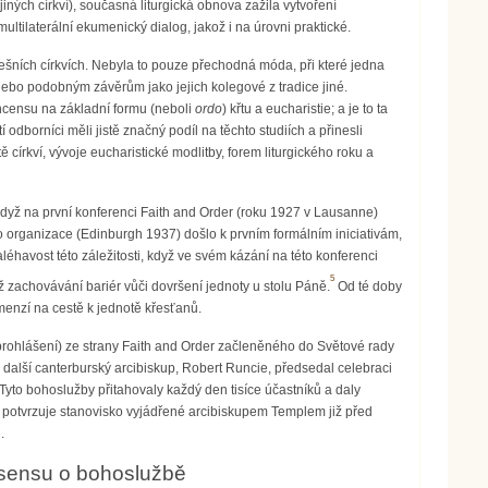
 jiných církví), současná liturgická obnova zažila vytvoření
tilaterální ekumenický dialog, jakož i na úrovni praktické.
šních církvích. Nebyla to pouze přechodná móda, při které jedna
m nebo podobným závěrům jako jejich kolegové z tradice jiné.
censu na základní formu (neboli
ordo
) křtu a eucharistie; a je to ta
dborníci měli jistě značný podíl na těchto studiích a přinesli
 církví, vývoje eucharistické modlitby, forem liturgického roku a
když na první konferenci Faith and Order (roku 1927 v Lausanne)
 organizace (Edinburgh 1937) došlo k prvním formálním iniciativám,
éhavost této záležitosti, když ve svém kázání na této konferenci
5
otiž zachovávání bariér vůči dovršení jednoty u stolu Páně.
Od té doby
menzí na cestě k jednotě křesťanů.
rohlášení) ze strany Faith and Order začleněného do Světové rady
 další canterburský arcibiskup, Robert Runcie, předsedal celebraci
Tyto bohoslužby přitahovaly každý den tisíce účastníků a daly
 potvrzuje stanovisko vyjádřené arcibiskupem Templem již před
.
nsensu o bohoslužbě