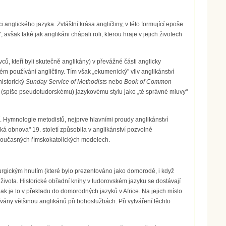
 anglického jazyka. Zvláštní krása angličtiny, v této formující epoše
však také jak anglikáni chápali roli, kterou hraje v jejich životech
ců, kteří byli skutečně anglikány) v převážné části anglicky
ém používání angličtiny. Tím však „ekumenický" vliv anglikánství
historický
Sunday Service of Methodists
nebo
Book of Common
u (spíše pseudotudorskému) jazykovému stylu jako „té správné mluvy"
lní. Hymnologie metodistů, nejprve hlavními proudy anglikánství
ká obnova" 19. století způsobila v anglikánství pozvolné
 současných římskokatolických modelech.
urgickým hnutím (které bylo prezentováno jako domorodé, i když
života. Historické obřadní knihy v tudorovském jazyku se dostávají
 pak je to v překladu do domorodných jazyků v Africe. Na jejich místo
vány většinou anglikánů při bohoslužbách. Při vytváření těchto