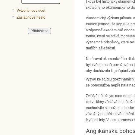
I když byl historicky ekumenic
skutečného ekumenického dialo
Vytvořit nový účet
Zaslat nové heslo
Akademický výzkum původu a v
tradice jednoduše kopíruje prá
Vzájemné akademické obohaco
forma, která se stává modelem,
významné příspěvky, které ovli
dalších záležitostí.
Na úrovni ekumenického dialog
byla všeobecně považována boh
aby docházelo k „chápání způs
vyzval ke studiu doktrinálních 
se bohoslužba nepřestala nach
Zvláště důležitým momentem 
církví, který zůstává nejdůle
eucharistie s použitím Limské
závažný podnět k uvědomění s
čtyřiceti lety. V tomto proces
Anglikánská bohos