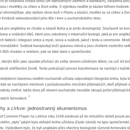
kách je vzdávána chvála Bohu (ve stanovených žalmech a kantikách), zařazena jsou
ou i modlitby za církev a život světa. S výjimkou neděle je kázání během hodinek 
ví shromažďuje, aby slyšelo slovo boží v Písmu a kázání, modlilo se za církev a živo
 v Kristově sebeodevzdání jeho tělo i krev u eucharistického stolu.
á pro anglikány ve chvále a oslavě Boha a je proto doxologický. Současně se ko
 obavy a vzdávání díků, které jsou zakotveny v inkarnační teologii, jaká je pro anglik
 faktorů i integraci srdce a mysli, slova a svátosti, jakož i textu a ceremonie. Mo
romáždění. Svátosti transportují boží spásnou milost a jsou chvílemi osobního set
h Bůh chválen a veleben, pak se také stará o společenství.
b, kterým Bůh jako spasitel přichází do světa slovem učiněným tělem, na což lid 
istově vzkříšeném životě. Tento pokračující proces transformace se nachází v každé
dotýdenní slavenou nedělní eucharistii užívala odpovídající liturgická kniha, byla
 kde se nacházelo minimum z požadovaného množství přijímajících, kteří přijímali s
ticky změnil, takže dnes při slavení eucharistie neustále stoupá počet přijímajících
4
ských farnostech.
nihy a církve: jednostranný ekumenismus
 of Common Prayer
na Letnice roku 1549 existoval až do minulého století pouze jede
gického „stylu" jakým byla obřadní kniha užívána (často závislý na typu společenství,
tu. Výsledkem bylo, že byli anglikáni přes všechny teologické různosti formováni stej