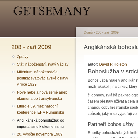
Hlavní menu
Sekundární menu
Domů
›
208 - září 2009
208 - září 2009
Jste zde
Anglikánská bohosl
Zprávy
autor:
David R Holeton
Stát, náboženství, svatý Václav
Bohoslužba v srdc
Milénium, náboženství a
politika: svatováclavské oslavy
Bohoslužba hraje v anglikánství
v roce 1929
nežli jakákoli jiná církev, kte
Nové nebe a nová země aneb
či dohody, zvláště pak teolog
ekumena po transylvánsku
časem přestaly užívat a celá j
Liturgie 39. mezinárodní
chápou coby křesťanské spole
konference IEF v Rumunsku
způsob, jakým se vyjadřují ve s
Anglikánská bohoslužba: od
Partneři bohoslužby
imperialismu k ekumenismu
Rubriky bohoslužebných knih n
20. výročie novembra 1989