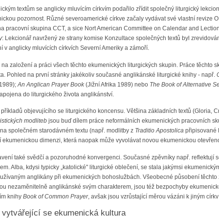
ckým textům se anglicky mluvícím církvím podařilo zřídit společný liturgický lekci
ickou pozornost. Různé severoamerické církve začaly vydávat své vlastní revize 
dna pracovní skupina CCT, a sice Nort American Committee on Calendar and Lection
y
: Lekcionář navržený ze strany komise Konzultace společných textů byl zrevidová
ní v anglicky mluvících církvích Severní Ameriky a zámoří.
l na založení a práci všech těchto ekumenických liturgických skupin. Práce těchto s
a. Pohled na první stránky jakékoliv současné anglikánské liturgické knihy - např.
(1989);
An Anglican Prayer Book
(Jižní Afrika 1989) nebo
The Book of Alternative S
pojena do liturgického života anglikánství.
z příkladů objevujícího se liturgického koncensu. Většina základních textů (Gloria,
istických modliteb
jsou buď dílem práce neformálních ekumenických pracovních skup
 na společném starodávném textu (např. modlitby z
Traditio Apostolica
připisované H
í ekumenickou dimenzi, která naopak může vyvolávat novou ekumenickou otevřenos
lavení také svědčí a pozoruhodné konvergenci. Současné zpěvníky např. reflektují s
 Alba, kdysi typicky „katolické" liturgické oblečení, se stala jakýmsi ekumenick
užívaným anglikány při ekumenických bohoslužbách. Všeobecné působení těchto z
 jsou nezaměnitelně anglikánské svým charakterem, jsou též bezpochyby ekumenick
vím knihy
Book of Common Prayer
, avšak jsou vzrůstající měrou vázáni k jiným círk
vytvářející se ekumenická kultura