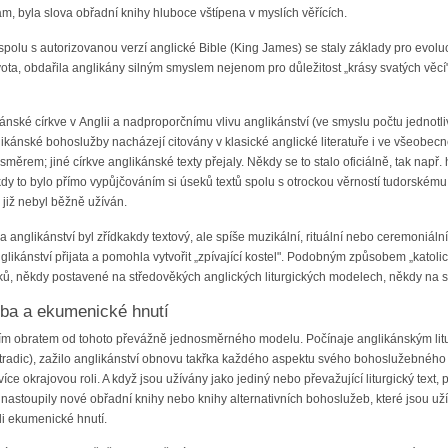
 byla slova obřadní knihy hluboce vštípena v myslích věřících.
spolu s autorizovanou verzí anglické Bible (King James) se staly základy pro evoluci
ota, obdařila anglikány silným smyslem nejenom pro důležitost „krásy svatých věcí", a
ánské církve v Anglii a nadproporčnímu vlivu anglikánství (ve smyslu počtu jednotliv
likánské bohoslužby nacházejí citovány v klasické anglické literatuře i ve všeobecn
ěrem; jiné církve anglikánské texty přejaly. Někdy se to stalo oficiálně, tak např. 
kdy to bylo přímo vypůjčováním si úseků textů spolu s otrockou věrností tudorském
k již nebyl běžně užíván.
na anglikánství byl zřídkakdy textový, ale spíše muzikální, rituální nebo ceremoniá
likánství přijata a pomohla vytvořit „zpívající kostel". Podobným způsobem „katolic
vyků, někdy postavené na středověkých anglických liturgických modelech, někdy na
ba a ekumenické hnutí
ivním obratem od tohoto převážně jednosměrného modelu. Počínaje anglikánským lit
 tradic), zažilo anglikánství obnovu takřka každého aspektu svého bohoslužebného 
více okrajovou roli. A když jsou užívány jako jediný nebo převažující liturgický text,
astoupily nové obřadní knihy nebo knihy alternativních bohoslužeb, které jsou uží
li ekumenické hnutí.