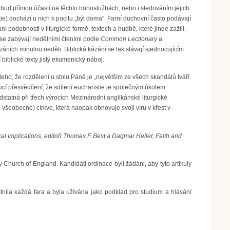
to buď přímou účastí na těchto bohoslužbách, nebo i sledováním jejich
istie) dochází u nich k pocitu „být doma". Farní duchovní často podávají
mání podobnosti v liturgické formě, textech a hudbě, které jinde zažili.
y se zabývají nedělními čteními podle
Common Lectionary
a
áních minulou neděli. Biblická kázání se tak stávají sjednocujícím
biblické texty jistý ekumenický náboj.
eho, že rozdělení u stolu Páně je „největším ze všech skandálů tváří
toucí přesvědčení, že sdílení eucharistie je společným úkolem
dstatná při třech výrocích Mezinárodní anglikánské liturgické
. všeobecné) církve, která naopak obnovuje svoji víru v křest v
l Implications, editoři Thomas F. Best a Dagmar Heller, Faith and
d v Church of England. Kandidáti ordinace byli žádáni, aby tyto artikuly
nila každá fara a byla užívána jako podklad pro studium a hlásání