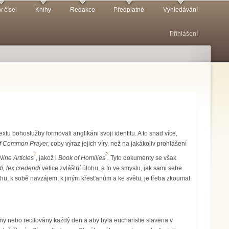
v čísel
Knihy
Redakce
Předplatné
Vyhledávání
Přihlášení
extu bohoslužby formovali anglikáni svoji identitu. A to snad více,
f Common Prayer,
coby výraz jejich víry, než na jakákoliv prohlášení
1
2
Nine Articles
, jakož i
Book of Homilies
.
Tyto dokumenty se však
i, lex credendi
velice zvláštní úlohu, a to ve smyslu, jak sami sebe
u, k sobě navzájem, k jiným křesťanům a ke světu, je třeba zkoumat
ny nebo recitovány každý den a aby byla eucharistie slavena v