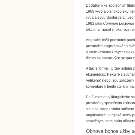
Dodatkem ke společným liturgi
1969 vyvolalo širokou ekumen
vydala svou vlastní verzi. Je
1982 jako
Common Lectionar
lekcionář našel široké rozšíře
Anglikáni měli podstatný podí
provincích anglikánského svět
A New Zealand Prayer Book
těchto ekumenických skupin za
A tak je
forma
liturgie jedním 
ekumenicky. Některé z
euchar
Velikého) nebo jsou založeny
komentáře k těmto čtením maj
Další elementy liturgického s
prováděny společným způsobem.
stala se standardním oděvem 
anglikánské liturgické knihy
společným liturgickým dědict
Obnova bohoslužby a 