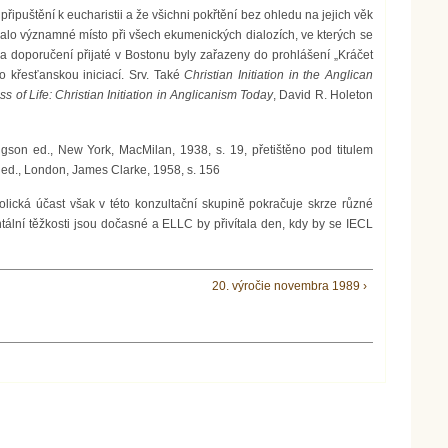
puštění k eucharistii a že všichni pokřtění bez ohledu na jejich věk
alo významné místo při všech ekumenických dialozích, ve kterých se
 a doporučení přijaté v Bostonu byly zařazeny do prohlášení „Kráčet
o křesťanskou iniciací. Srv. Také
Christian Initiation in the Anglican
 of Life: Christian Initiation in Anglicanism Today
, David R. Holeton
gson ed., New York, MacMilan, 1938, s. 19, přetištěno pod titulem
 ed., London, James Clarke, 1958, s. 156
ická účast však v této konzultační skupině pokračuje skrze různé
tální těžkosti jsou dočasné a ELLC by přivítala den, kdy by se IECL
20. výročie novembra 1989 ›