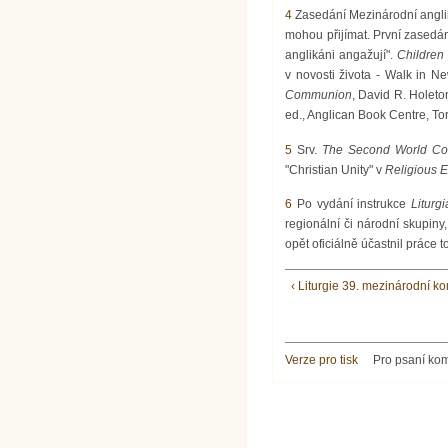
4
Zasedání Mezinárodní angliká
mohou přijímat. První zasedá
anglikáni angažují".
Childre
v novosti života - Walk in N
Communion
, David R. Holeto
ed., Anglican Book Centre, To
5
Srv.
The Second World Con
"Christian Unity" v
Religious 
6
Po vydání instrukce
Liturg
regionální či národní skupiny
opět oficiálně účastnil práce 
‹ Liturgie 39. mezinárodní 
Verze pro tisk
Pro psaní ko