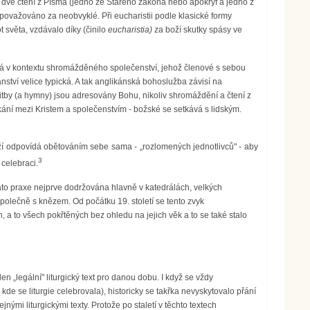
 dvě čtení z Písma (jedno ze Starého zákona nebo apokryf a jedno z
považováno za neobvyklé. Při eucharistii podle klasické formy
t světa, vzdávalo díky (činilo
eucharistia)
za boží skutky spásy ve
ná v kontextu shromážděného společenství, jehož členové s sebou
ánství velice typická. A tak anglikánská bohoslužba závisí na
dlitby (a hymny) jsou adresovány Bohu, nikoliv shromáždění a čtení z
kání mezi Kristem a společenstvím - božské se setkává s lidským.
boží odpovídá obětováním sebe sama - „rozlomených jednotlivců" - aby
3
 celebraci.
 tato praxe nejprve dodržována hlavně v katedrálách, velkých
polečně s knězem. Od počátku 19. století se tento zvyk
, a to všech pokřtěných bez ohledu na jejich věk a to se také stalo
n „legální" liturgický text pro danou dobu. I když se vždy
 kde se liturgie celebrovala), historicky se takřka nevyskytovalo přání
nými liturgickými texty. Protože po staletí v těchto textech