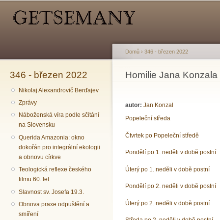
Hlavní menu
Sekundární menu
Př
hl
o
Domů
›
346 - březen 2022
346 - březen 2022
Jste zde
Homilie Jana Konzala o
Nikolaj Alexandrovič Berďajev
Zprávy
autor:
Jan Konzal
Náboženská víra podle sčítání
Popeleční středa
na Slovensku
Čtvrtek po Popeleční středě
Querida Amazonia: okno
dokořán pro integrální ekologii
Pondělí po 1. neděli v době postní
a obnovu církve
Úterý po 1. neděli v době postní
Teologická reflexe českého
filmu 60. let
Pondělí po 2. neděli v době postní
Slavnost sv. Josefa 19.3.
Úterý po 2. neděli v době postní
Obnova praxe odpuštění a
smíření