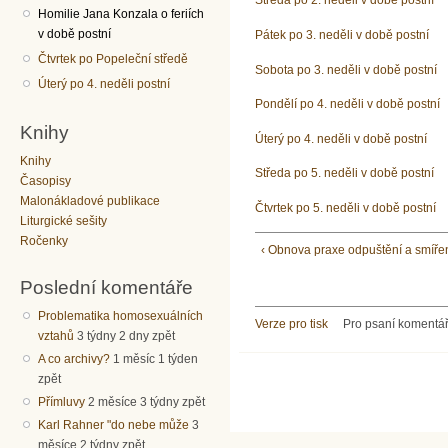
Středa po 2. neděli v době postní
Homilie Jana Konzala o feriích
v době postní
Pátek po 3. neděli v době postní
Čtvrtek po Popeleční středě
Sobota po 3. neděli v době postní
Úterý po 4. neděli postní
Pondělí po 4. neděli v době postní
Knihy
Úterý po 4. neděli v době postní
Knihy
Středa po 5. neděli v době postní
Časopisy
Malonákladové publikace
Čtvrtek po 5. neděli v době postní
Liturgické sešity
Ročenky
‹ Obnova praxe odpuštění a smíře
Poslední komentáře
Problematika homosexuálních
Verze pro tisk
Pro psaní komentá
vztahů
3 týdny 2 dny zpět
A co archivy?
1 měsíc 1 týden
zpět
Přímluvy
2 měsíce 3 týdny zpět
Karl Rahner "do nebe může
3
měsíce 2 týdny zpět