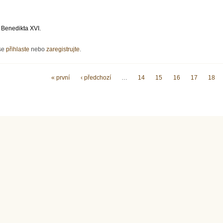
 Benedikta XVI.
 biskupové
 se
přihlaste
nebo
zaregistrujte
.
« první
‹ předchozí
…
14
15
16
17
18