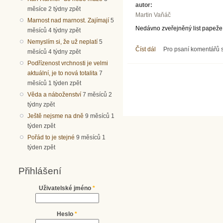
autor:
měsíce 2 týdny zpět
Martin Vaňáč
Marnost nad marnost. Zajímají
5
Nedávno zveřejněný list papeže
měsíců 4 týdny zpět
Nemyslím si, že už neplatí
5
Číst dál
Kauza Bezák a slovenští
Pro psaní komentářů
měsíců 4 týdny zpět
Podřízenost vrchnosti je velmi
aktuální, je to nová totalita
7
Stránky
měsíců 1 týden zpět
Věda a náboženství
7 měsíců 2
týdny zpět
Ještě nejsme na dně
9 měsíců 1
týden zpět
Pořád to je stejné
9 měsíců 1
týden zpět
Přihlášení
Uživatelské jméno
*
Heslo
*