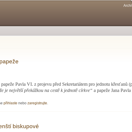
Přejít k
Archi
hlavnímu
obsahu
 papeže
 papeže Pavla VI. z projevu před Sekretariátem pro jednotu křesťanů (
e je největší překážkou na cestě k jednotě církve“
a papeže Jana Pavla 
eže
 se
přihlaste
nebo
zaregistrujte
.
enští biskupové