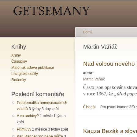
Hlavní menu
Sekundární menu
Domů
Knihy
Jste zde
Martin Vaňáč
Knihy
Časopisy
Nad volbou nového
Malonákladové publikace
autor:
Liturgické sešity
Martin Vaňáč
Ročenky
Často jsou opakována slova
Poslední komentáře
v roce 1967, že
„úřad papež
Problematika homosexuálních
Číst dál
Nad volbou nového pap
Pro psaní komentářů
vztahů
3 týdny 3 dny zpět
A co archivy?
1 měsíc 1 týden
zpět
Přímluvy
2 měsíce 3 týdny zpět
Kauza Bezák a slov
Karl Rahner "do nebe může
3