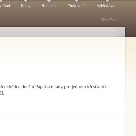
v čísel
Knihy
Redakce
Předplatné
Vyhledávání
Přihlášení
předchůdce dnešní Papežské rady pro jednotu křesťanů)
II.