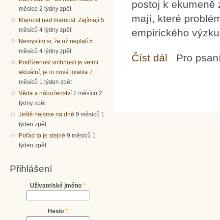
postoj k ekumeně z
měsíce 2 týdny zpět
mají, které problé
Marnost nad marnost. Zajímají
5
měsíců 4 týdny zpět
empirického výzk
Nemyslím si, že už neplatí
5
měsíců 4 týdny zpět
Číst dál
Mládež a ekumena
Pro psan
Podřízenost vrchnosti je velmi
aktuální, je to nová totalita
7
měsíců 1 týden zpět
Věda a náboženství
7 měsíců 2
týdny zpět
Ještě nejsme na dně
9 měsíců 1
týden zpět
Pořád to je stejné
9 měsíců 1
týden zpět
Přihlášení
Uživatelské jméno
*
Heslo
*