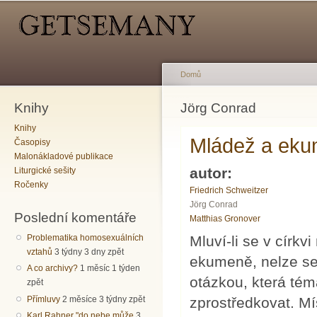
Hlavní menu
Sekundární menu
Př
hl
o
Domů
Knihy
Jste zde
Jörg Conrad
Knihy
Mládež a ek
Časopisy
Malonákladové publikace
autor:
Liturgické sešity
Ročenky
Friedrich Schweitzer
Jörg Conrad
Poslední komentáře
Matthias Gronover
Mluví-li se v círk
Problematika homosexuálních
vztahů
3 týdny 3 dny zpět
ekumeně, nelze se
A co archivy?
1 měsíc 1 týden
otázkou, která tém
zpět
Přímluvy
2 měsíce 3 týdny zpět
zprostředkovat. M
Karl Rahner "do nebe může
3