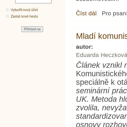
Vytvořit nový účet
Číst dál
Bezdomovci a my
Pro psan
Zaslat nové heslo
Mladí komunis
autor:
Eduarda Heczkov
Článek vznikl 
Komunistickéh
speciálně k ot
seminární prác
UK. Metoda hl
zvolila, nevyž
standardizovan
osnovy rozhovo