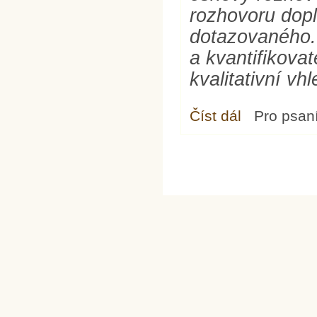
rozhovoru dopl
dotazovaného.
a kvantifikova
kvalitativní v
Číst dál
Mladí komunisté a k
Pro psan