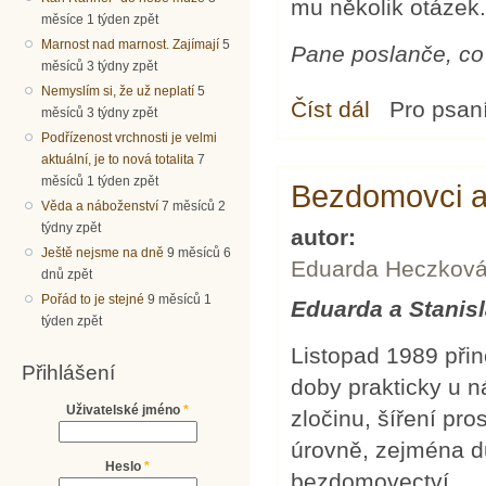
mu několik otázek
měsíce 1 týden zpět
Marnost nad marnost. Zajímají
5
Pane poslanče, co
měsíců 3 týdny zpět
Nemyslím si, že už neplatí
5
Číst dál
O bezdomovcích s
Pro psan
měsíců 3 týdny zpět
Podřízenost vrchnosti je velmi
aktuální, je to nová totalita
7
měsíců 1 týden zpět
Bezdomovci 
Věda a náboženství
7 měsíců 2
týdny zpět
autor:
Ještě nejsme na dně
9 měsíců 6
Eduarda Heczkov
dnů zpět
Pořád to je stejné
9 měsíců 1
Eduarda a Stanis
týden zpět
Listopad 1989 při
Přihlášení
doby prakticky u 
Uživatelské jméno
*
zločinu, šíření pro
úrovně, zejména d
Heslo
*
bezdomovectví.