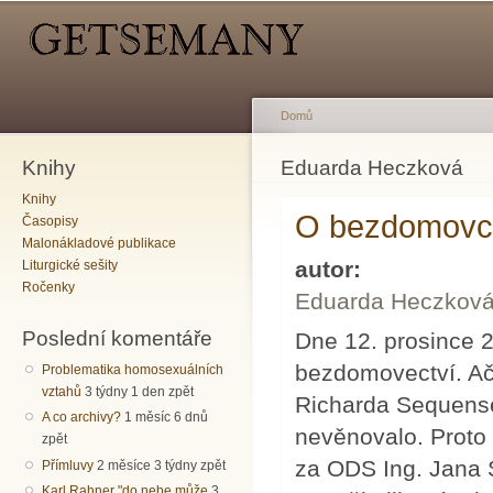
Hlavní menu
Sekundární menu
Př
hl
o
Domů
Knihy
Jste zde
Eduarda Heczková
Knihy
O bezdomovcí
Časopisy
Malonákladové publikace
autor:
Liturgické sešity
Ročenky
Eduarda Heczkov
Poslední komentáře
Dne 12. prosince 
bezdomovectví. Ač
Problematika homosexuálních
vztahů
3 týdny 1 den zpět
Richarda Sequense),
A co archivy?
1 měsíc 6 dnů
nevěnovalo. Proto 
zpět
za ODS Ing. Jana 
Přímluvy
2 měsíce 3 týdny zpět
Karl Rahner "do nebe může
3