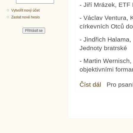
- Jiří Mrázek, ETF
Vytvořit nový účet
- Václav Ventura,
Zaslat nové heslo
církevních Otců d
- Jindřich Halama
Jednoty bratrské
- Martin Wernisch,
objektivními forma
Číst dál
Vykoupení: od Star
Pro psan