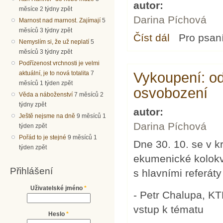
autor:
měsíce 2 týdny zpět
Darina Píchová
Marnost nad marnost. Zajímají
5
měsíců 3 týdny zpět
Číst dál
Kdo nemá církev za
Pro psan
Nemyslím si, že už neplatí
5
měsíců 3 týdny zpět
Podřízenost vrchnosti je velmi
aktuální, je to nová totalita
7
Vykoupení: od
měsíců 1 týden zpět
osvobození
Věda a náboženství
7 měsíců 2
týdny zpět
autor:
Ještě nejsme na dně
9 měsíců 1
Darina Píchová
týden zpět
Pořád to je stejné
9 měsíců 1
Dne 30. 10. se v 
týden zpět
ekumenické kolokv
Přihlášení
s hlavními referáty
Uživatelské jméno
*
- Petr Chalupa, K
vstup k tématu
Heslo
*