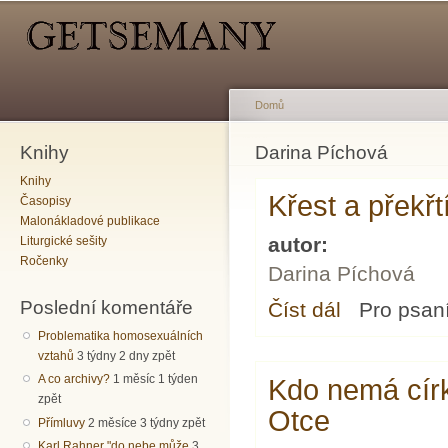
Hlavní menu
Sekundární menu
Př
hl
o
Domů
Knihy
Jste zde
Darina Píchová
Knihy
Křest a překřt
Časopisy
Malonákladové publikace
autor:
Liturgické sešity
Ročenky
Darina Píchová
Poslední komentáře
Číst dál
Křest a překřtívání 
Pro psan
Problematika homosexuálních
vztahů
3 týdny 2 dny zpět
A co archivy?
1 měsíc 1 týden
Kdo nemá cír
zpět
Otce
Přímluvy
2 měsíce 3 týdny zpět
Karl Rahner "do nebe může
3