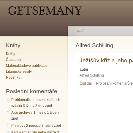
Hlavní menu
Sekundární menu
Př
hl
o
Domů
Knihy
Jste zde
Alfred Schilling
Knihy
Ježíšův kříž a jeho 
Časopisy
Malonákladové publikace
autor:
Liturgické sešity
Alfred Schilling
Ročenky
Číst dál
Ježíšův kříž a jeho paral
Pro psaní komentářů 
Poslední komentáře
Problematika homosexuálních
vztahů
3 týdny 2 dny zpět
A co archivy?
1 měsíc 1 týden
zpět
Přímluvy
2 měsíce 3 týdny zpět
Karl Rahner "do nebe může
3