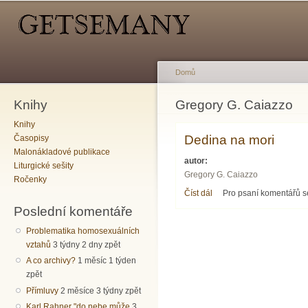
Hlavní menu
Sekundární menu
Př
hl
o
Domů
Knihy
Jste zde
Gregory G. Caiazzo
Knihy
Dedina na mori
Časopisy
Malonákladové publikace
autor:
Liturgické sešity
Gregory G. Caiazzo
Ročenky
Číst dál
Dedina na mori
Pro psaní komentářů 
Poslední komentáře
Problematika homosexuálních
vztahů
3 týdny 2 dny zpět
A co archivy?
1 měsíc 1 týden
zpět
Přímluvy
2 měsíce 3 týdny zpět
Karl Rahner "do nebe může
3